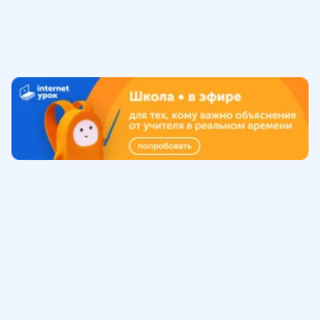
Обучение
ИнтернетУрок
Помощь