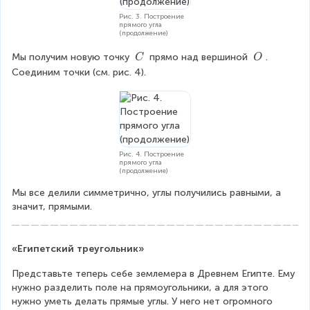
Рис. 3. Построение
прямого угла
(продолжение)
\
\
Мы получим новую точку 
 прямо над вершиной 
. 
C
O
\
\
Соединим точки (см. рис. 4).
C
O
Рис. 4. Построение
прямого угла
(продолжение)
Мы все делили симметрично, углы получились равными, а 
значит, прямыми.
«Египетский треугольник»
Представьте теперь себе землемера в Древнем Египте. Ему 
нужно разделить поле на прямоугольники, а для этого 
нужно уметь делать прямые углы. У него нет огромного 