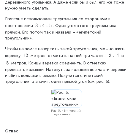
деревянного угольника. А даже если бы и был, его же тоже 
нужно уметь сделать.
Египтяне использовали треугольник со сторонами в 
3
3
:
4
:
5
соотношении 
. Один угол этого треугольника 
:
прямой. Его потом так и назвали – «египетский 
4
треугольник».
:
Чтобы на земле начертить такой треугольник, можно взять 
5
\
12
\
3
\
4
веревку 
 метров, отметить на ней три части – 
, 
 и
\
\
\
\
5
 метров. Концы веревки соединить. В отметках 
1
3
4
\
привязать колышки. Натянуть за колышки все части веревки 
2
5
и вбить колышки в землю. Получится египетский 
треугольник, а значит, один прямой угол (см. рис. 5).
Рис. 5. «Египетский
треугольник»
Отвес