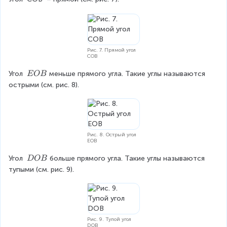
Рис. 7. Прямой угол
COB
\
Угол 
меньше прямого угла. Такие углы называются 
EOB
\
острыми (см. рис. 8).
E
O
B
Рис. 8. Острый угол
ЕОВ
\
Угол 
больше прямого угла. Такие углы называются 
D
OB
\
тупыми (см. рис. 9).
D
O
B
Рис. 9. Тупой угол
DOB