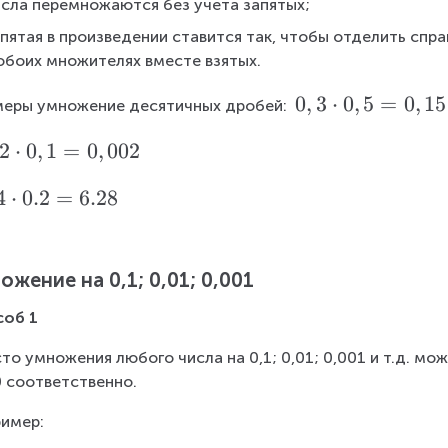
исла перемножаются без учета запятых;
м
\
}
пятая в произведении ставится так, чтобы отделить спра
t
 обоих множителях вместе взятых.
^
e
2
x
0,
0
,
3
⋅
0
,
5
=
0
,
15
еры умножение десятичных дробей: 
=
t
3
0,
2
⋅
0
,
1
=
0
,
002
{
\
0
д
c
6
4
⋅
0.2
=
6.28
м
d
\
}
o
t
t
e
ожение на 0,1; 0,01; 0,001
0,
x
5
соб 1
t
=
{
то умножения любого числа на 0,1; 0,01; 0,001 и т.д. мож
0,
м
 соответственно.
1
}
5
имер:
^