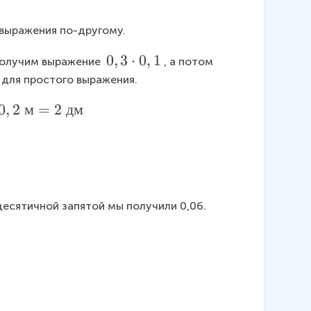
выражения по-другому.
0
0
,
3
⋅
0
,
1
получим выражение 
, а потом 
,
для простого выражения.
3
0,
0
,
2
м
=
2
дм
\
2
c
\
d
t
o
e
t
x
0
десятичной запятой мы получили 0,06.
t
,
{
1
м
}
=
2