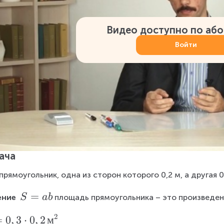
Видео доступно по аб
Войти
ача
прямоугольник, одна из сторон которого 0,2 м, а другая 0
S
=
S
ab
ние 
площадь прямоугольника – это произведен
=
2
=
0
,
3
⋅
0
,
2
м
a