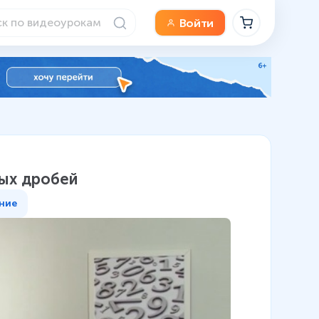
Войти
ых дробей
ние