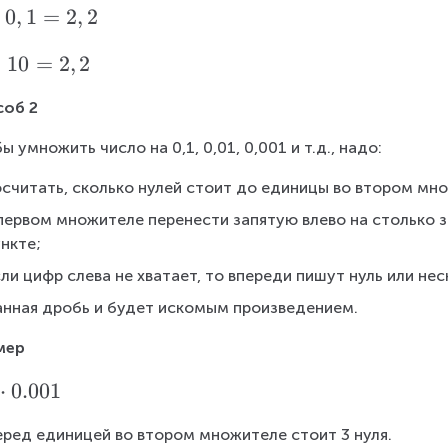
2
⋅
0
,
1
=
2
,
2
:
10
=
2
,
2
соб 2
ы умножить число на 0,1, 0,01, 0,001 и т.д., надо:
осчитать, сколько нулей стоит до единицы во втором мно
первом множителе перенести запятую влево на столько з
нкте;
ли цифр слева не хватает, то впереди пишут нуль или нес
анная дробь и будет искомым произведением.
мер
⋅
0.001
еред единицей во втором множителе стоит 3 нуля.