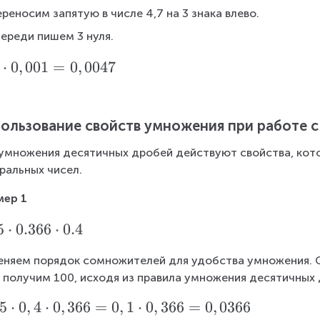
реносим запятую в числе 4,7 на 3 знака влево.
переди пишем 3 нуля.
⋅
0
,
001
=
0
,
0047
ользование свойств умножения при работе 
умножения десятичных дробей действуют свойства, кот
ральных чисел.
мер 1
5
⋅
0.366
⋅
0.4
няем порядок сомножителей для удобства умножения. С
, получим 100, исходя из правила умножения десятичных 
5
⋅
0
,
4
⋅
0
,
366
=
0
,
1
⋅
0
,
366
=
0
,
0366