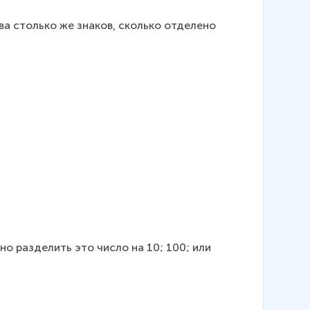
\
ва столько же знаков, сколько отделено 
t
e
x
t
{
д
м
}
но разделить это число на 10; 100; или 