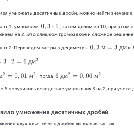
b
мея умножать десятичные дроби, можно найти значение 
0
0
,
3
⋅
1
ант 1: умножаем 
, затем делим на 10, при этом 
,
жаем на 2. Это слишком громоздкое и сложное решение 
3
0,
0
,
3
м
=
3
дм
ант 2: Переведем метры в дециметры 
и 
\
3
c
2
=
3
⋅
2
=
6
дм
\
d
t
o
2
2
2
2
м
=
0
,
01
м
6
6
дм
=
0
,
06
м
, тогда 
.
e
t
\
x
1
о 6 получилось вследствие умножения 3 на 2, при учете 
t
t
e
{
x
м
вило умножения десятичных дробей
t
}
{
жение двух десятичных дробей выполняется так:
=
д
3