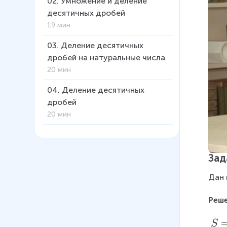
02
.
Умножение и деление
десятичных дробей
19 мин
03
.
Деление десятичных
дробей на натуральные числа
20 мин
04
.
Деление десятичных
дробей
20 мин
05
.
Решение задач на тему
"Деление десятичных дробей"
Зад
16 мин
Дан 
06
.
Умножение десятичных
дробей
Реше
19 мин
\
S
07
.
Решение задач на тему