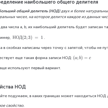
еделение наибольшего общего делителя
ольший общий делитель (НОД) 
двух и более натуральны
ральных чисел, на которое делится каждое из данных чис
 два числа a, b, их наибольший делитель будет записан та
\
НОД
(
2
;
3
)
=
1
имер, 
.
m
а в скобках написаны через точку с запятой, чтобы не п
a
t
(
(
;
)
=
ствует еще такая форма записи НОД:
a
b
c
h
a;
r
аще используют первый вариант.
b
m
)
{
=
Н
c
йства НОД
О
Д
йте подумаем, в каких границах может находиться НОД 
}
(
ое свойство.