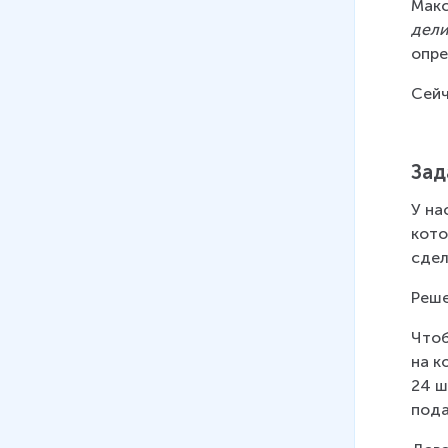
Макс
(Слупко М. В.)
дели
26 мин
опре
08
.
Наименьшее общее
Сейч
кратное (Вольфсон Г.И.)
23 мин
Зад
09
.
Наименьшее общее
кратное (Богданович Е.М.)
У на
12 мин
кото
сдел
Реше
Чтоб
на к
24 ш
пода