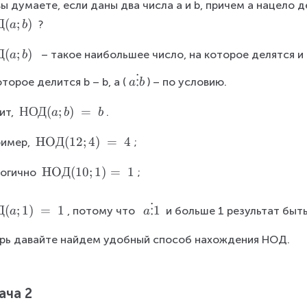
r
вы думаете, если даны два числа a и b, причем a нацело де
m
Д
(
;
)
?
a
b
{
Н
Д
(
;
)
 – такое наибольшее число, на которое делятся и a
a
b
О
a
Д
⋮
оторое делится b – b, а (
) – по условию.
a
b
\
}
v
(
\
НОД
(
;
)
=
ит, 
.
a
b
b
d
9;
m
o
\
HO
Д
(
12
;
4
)
=
4
1
имер, 
a
;
t
m
0
t
s
\
HO
Д
(
10
;
1
)
=
1
огично 
a
;
)
h
b
m
t
\:
r
a
a
h
=
m
Д
(
;
1
)
=
1
⋮
1
, потому что  
 и больше 1 результат быт
a
a
\
t
r
\:
{
v
h
m
1
Н
рь давайте найдем удобный способ нахождения НОД.
d
r
{
О
o
m
H
Д
t
{
O
}
ача 2
s
H
Д
(