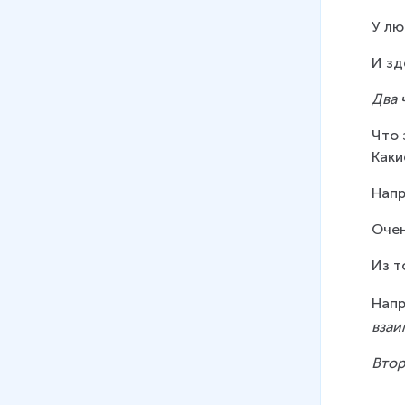
У лю
И зд
Два 
Что 
Каки
Напр
Очен
Из т
Напр
взаи
Втор