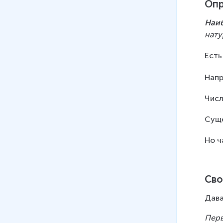
Опр
Наиб
нату
Есть
Напр
Числ
Суще
Но ч
Сво
Дава
Перв