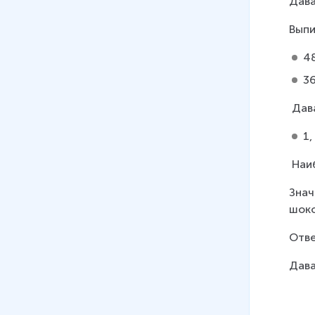
Дава
Выпи
48
36
 Дав
1,
 Наи
Знач
шоко
Отве
Дава