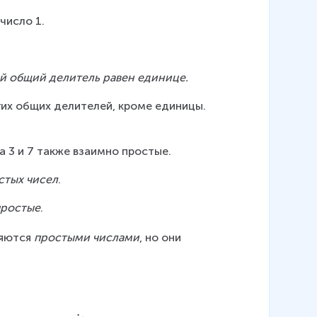
)
число 1.
\:
=
\:
c
ий общий делитель равен единице.
гих общих делителей, кроме единицы. 
а 3 и 7 также взаимно простые.
стых чисел
.
простые
.
ляются 
простыми числами
, но они 
a