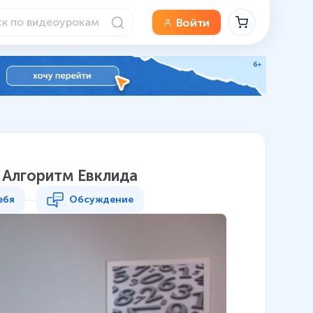
Войти
 Алгоритм Евклида
ебя
Обсуждение