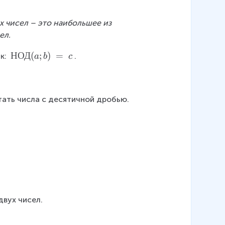
х чисел – это наибольшее из 
ел.
\
НОД
(
;
)
=
к: 
.
a
b
c
m
a
t
утать числа с десятичной дробью.
h
r
m
{
Н
О
Д
}
(
двух чисел.
a;
b