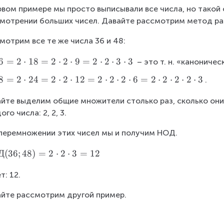
1
O
}
a;
рвом примере мы просто выписывали все числа, но такой 
Д
(
b
мотрении больших чисел. Давайте рассмотрим метод ра
}
1
)
(
2;
\:
мотрим все те же числа 36 и 48:
1
4
=
6
=
2
⋅
18
=
2
⋅
2
⋅
9
=
2
⋅
2
⋅
3
⋅
3
0;
 – это т. н. «канониче
)
\:
1
\:
b
8
=
2
⋅
24
=
2
⋅
2
⋅
12
=
2
⋅
2
⋅
2
⋅
6
=
2
⋅
2
⋅
2
⋅
2
⋅
3
.
=
)
=
=
\:
йте выделим общие множители столько раз, сколько они
=
\:
4
ого числа: 2, 2, 3.
1
перемножении этих чисел мы и получим НОД.
Д
(
36
;
48
)
=
2
⋅
2
⋅
3
=
12
т: 12.
=
йте рассмотрим другой пример.
=