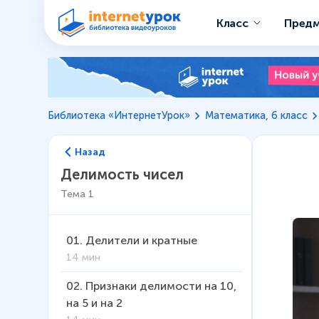
Класс
Пред
Библиотека «ИнтернетУрок»
Математика, 6 класс
Назад
Делимость чисел
Тема
1
01
.
Делители и кратные
14 мин
02
.
Признаки делимости на 10,
на 5 и на 2