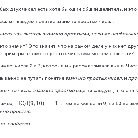
2;
3
бых двух чисел есть хотя бы один общий делитель, и это 
)
есь мы введем понятие взаимно простых чисел.
\:
=
числа называются 
взаимно простыми
, если их наибольш
\:
1
это значит? Это значит, что на самом деле у них нет дру
е примеры взаимно простых чисел мы можем привести?
имер, числа 2 и 3, которые мы рассматривали выше. Числ
ь важно не путать понятия 
взаимно простых чисел
, и 
про
ого что числа 
взаимно простые
 еще не следует, что они 
\
НОД
(
9
;
10
)
=
1
имер, 
.. Тем не менее ни 9, ни 10 не яв
m
мно простые
.
a
ое свойство.
t
h