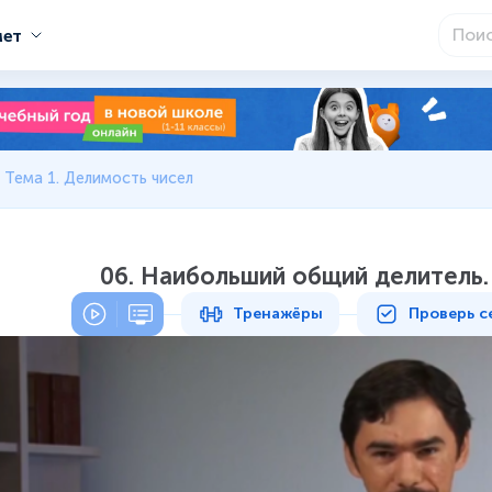
мет
Тема 1. Делимость чисел
06. Наибольший общий делитель.
Тренажёры
Проверь с