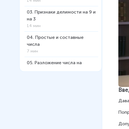
14 мин
03
.
Признаки делимости на 9 и
на 3
14 мин
04
.
Простые и составные
числа
7 мин
05
.
Разложение числа на
множители
17 мин
06
.
Наибольший общий
Вве
делитель. Алгоритм Евклида
Дава
26 мин
Попр
07
.
Наибольший общий
делитель. Наименьшее общее
Допу
кратное. Часть 1. НОД