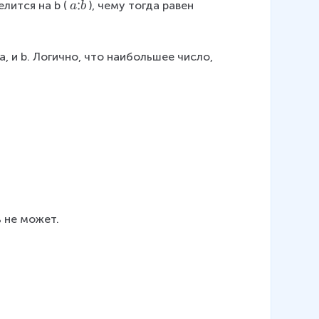
⋮
лится на b (
), чему тогда равен 
a
b
\
v
d
, и b. Логично, что наибольшее число, 
o
t
s
b
ь не может.