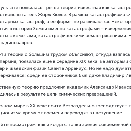
зультате появилась третья теория, известная как катаст
ствоиспытатель Жорж Кювье. В рамках катастрофизма счи
етарных катастроф, а ее формы не развиваются. Некото
тия в истории Земли именно катастрофами – извержения
еты с кометами, катастрофическими землетрясениями. Н
ль динозавров.
эти теории с большим трудом объясняют, откуда взялась 
пермия, появилась еще в середине XIX века. Ее авторами
ер и шведский физик Сванте Аррениус. Но не надо думать,
ерживался; среди ее сторонников был даже Владимир Ив
твенную теорию предложил академик Александр Иванови
дилась в результате цепи химических превращений.
учном мире в XX веке почти безраздельно господствует 
ционизма время от времени переходят в наступление.
йте посмотрим, как и когда с точки зрения современной 