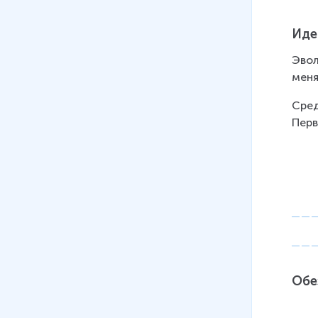
Иде
Эвол
меня
Сред
Перв
Обе