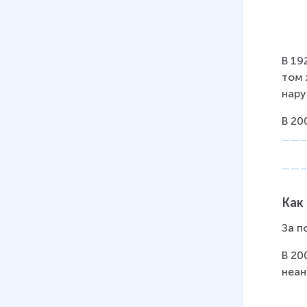
В 19
том 
нару
В 20
Как
За п
В 20
неан