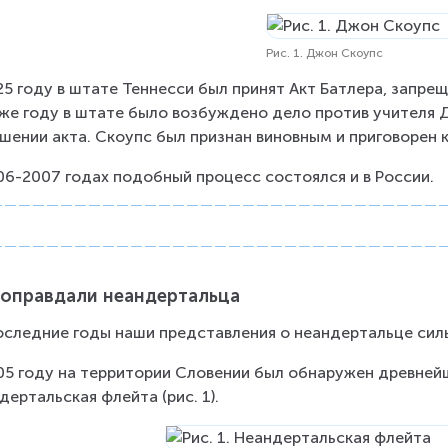
Рис. 1. Джон Скоупс
25 году в штате Теннесси был принят Акт Батлера, запре
же году в штате было возбуждено дело против учителя Дж
шении акта. Скоупс был признан виновным и приговорен 
06-2007 годах подобный процесс состоялся и в России.
 оправдали неандертальца
оследние годы наши представления о неандертальце сил
05 году на территории Словении был обнаружен древней
дертальская флейта (рис. 1).