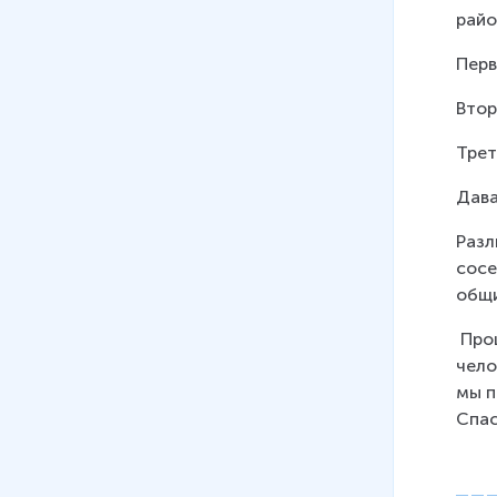
райо
Перв
Втор
Трет
Дава
Разл
сосе
общ
 Про
чело
мы п
Спас