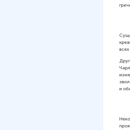
08
.
Античная цивилизация
греч
27 мин
09
.
Европейская
средневековая цивилизация
Суще
25 мин
креа
10
.
Формирование глобальной
всех
цивилизации. Ч. 1
Друг
28 мин
Чарл
11
.
Формирование глобальной
изме
цивилизации. Ч. 2
эвол
24 мин
и об
12
.
Российская цивилизация
23 мин
13
.
Глобальные проблемы
Неко
современности. Ч. 1
проя