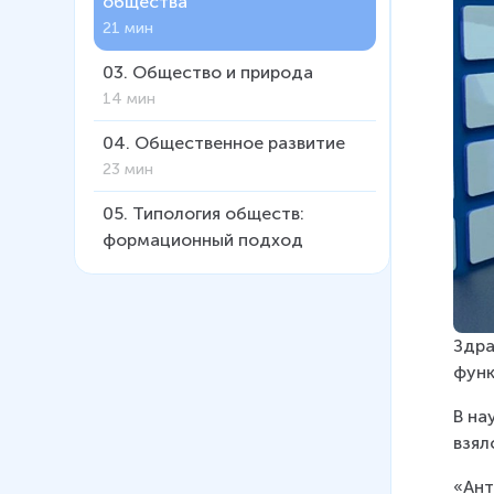
общества
21 мин
03
.
Общество и природа
14 мин
04
.
Общественное развитие
23 мин
05
.
Типология обществ:
формационный подход
24 мин
06
.
Типология обществ:
цивилизационный и
Здра
позитивистский подходы
функ
21 мин
В на
07
.
Цивилизации Востока
взял
24 мин
«Ант