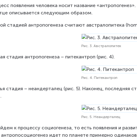
есс появления человека носит название «антропогенез».
тце описывается следующим образом.
ой стадией антропогенеза считают австралопитека (homo ha
Рис. 3. Австралопитек
ая стадия антропогенеза – питекантроп (рис. 4).
Рис. 4. Питекантроп
ья стадия – неандерталец (рис. 5). Наконец, последняя ст
.
Рис. 5. Неандерталец
йдем к процессу социогенеза, то есть появления и разви
 антропосоциогенез идет по планете примерно одинаков