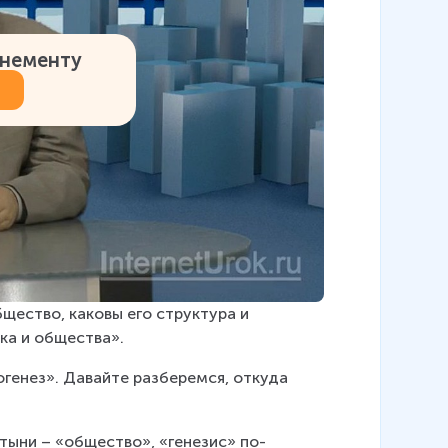
онементу
щество, каковы его структура и 
ка и общества».
генез». Давайте разберемся, откуда 
тыни – «общество», «генезис» по-