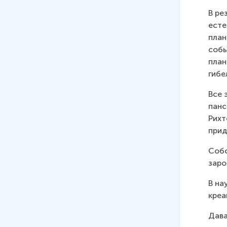
18 мин
В ре
14
.
Глобальные проблемы
есте
современности. Ч. 2
план
19 мин
собы
план
гибе
Все 
панс
Рихт
прид
Собс
заро
В на
креа
Дава