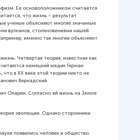
рофизм. Ее основоположником считается 
тается, что жизнь – результат 
рые ученые объясняют многие значимые 
ми вулканов, столкновениями нашей 
апример, именно так многие объясняют 
жизнь. Четвертая теория, известная как 
 считаются немецкий медик Герман 
 что в XX веке этой теории никто не 
анович Вернадский.
ч Опарин. Согласно ей жизнь на Земле 
теория эволюции. Однако сторонники 
науки появились человек и общество.