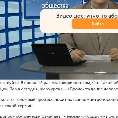
Видео доступно по аб
Войти
вствуйте. В прошлый раз мы говорили о том, что такое об
ции. Тема сегодняшнего урока – «Происхождение челове
уке этот сложный процесс носит название «антропосоцио
ся такой термин.
ропос» по-гречески означает «человек», «социум» по-ла