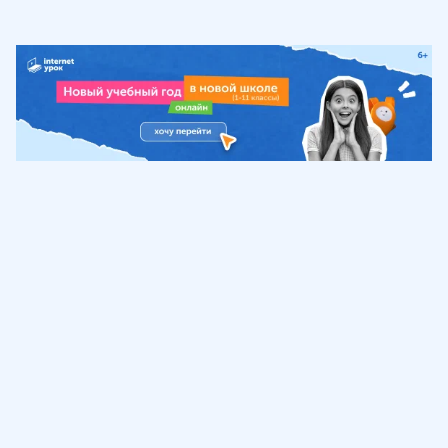
Обучение
ИнтернетУрок
Помощь
© ИнтернетУрок, 2009-
2026
8 (800) 775-41-21
info@interneturok.ru