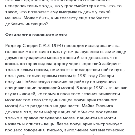
неперспективные ходы, но у гроссмейстера есть что-то 
такое, что позволяет ему выигрывать даже у такой 
машины. Может быть, к интеллекту еще требуется 
добавить интуицию?
Физиология головного мозга
Роджер Сперри (1913-1994) проводил исследования на 
головном мозге животных; путем разрушения связи между 
двумя полушариями мозга у кошки было доказано, что 
кошка, которая видела дорогу через короткий лабиринт 
только левым глазом, не может впоследствии найти путь, 
пользуясь только правым глазом (в 1981 году Сперри 
получил Нобелевскую премию за работу по изучению 
специализации полушарий мозга). В конце 1950-х гг. начали 
изучать людей, которым в процессе лечения эпилепсии 
мозолистое тело (соединяющее полушария головного 
мозга) было разделено на две части. Майкл Гэзенига 
доказал, что, если информация об объекте поступала 
только в правое полушарие мозга, пациенты не могли 
назвать и описать вещь. Левое полушарие контролирует 
процесс говорения, письмо, выполнение математических 