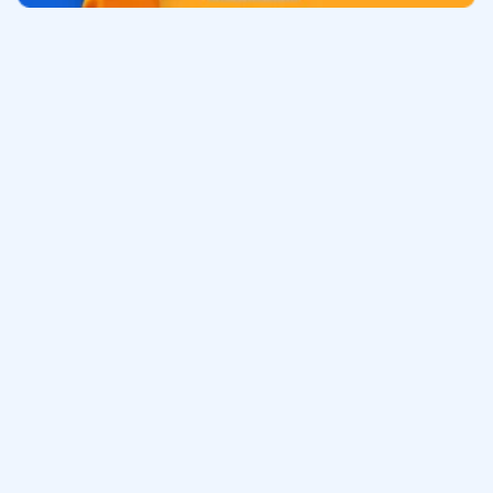
Обучение
ИнтернетУрок
Помощь
© ИнтернетУрок, 2009-
2026
8 (800) 775-41-21
info@interneturok.ru
101 000, г. Москва а/я 711 ООО «ИНТЕРДА»
Соглашение о пользовании сайтом
Сведения об образовательной программе
Политика в отношении обработки персональных данных