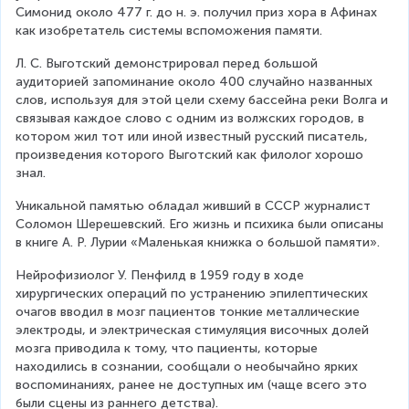
Симонид около 477 г. до н. э. получил приз хора в Афинах 
как изобретатель системы вспоможения памяти.
Л. С. Выготский демонстрировал перед большой 
аудиторией запоминание около 400 случайно названных 
слов, используя для этой цели схему бассейна реки Волга и 
связывая каждое слово с одним из волжских городов, в 
котором жил тот или иной известный русский писатель, 
произведения которого Выготский как филолог хорошо 
знал.
Уникальной памятью обладал живший в СССР журналист 
Соломон Шерешевский. Его жизнь и психика были описаны 
в книге А. Р. Лурии «Маленькая книжка о большой памяти».
Нейрофизиолог У. Пенфилд в 1959 году в ходе 
хирургических операций по устранению эпилептических 
очагов вводил в мозг пациентов тонкие металлические 
электроды, и электрическая стимуляция височных долей 
мозга приводила к тому, что пациенты, которые 
находились в сознании, сообщали о необычайно ярких 
воспоминаниях, ранее не доступных им (чаще всего это 
были сцены из раннего детства).