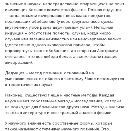
значение в науках, непосредственно опирающихся на опыт 
и имеющих большое количество фактов. Полная индукция 
– когда посылки исчерпывают весь класс предметов, 
подлежащих обобщению (у всех треугольников сумма 
внутренних углов равна двум прямым углам). Неполная 
индукция – отсутствие полноты, случаи, когда число 
случаев или явлений неизвестно или неисчерпаемо велико 
(достаточно одного «коварного» примера, чтобы 
опровергнуть такое обобщение: до открытия Австралии 
считалось, что все лебеди белые, а все млекопитающие 
живородящи).
Дедукция – метод познания, основанный на 
умозаключениях от общего к частному. Чаще используется 
в теоретических науках.
Наконец, существуют еще и частные методы. Каждая 
наука имеет собственные методы исследования, которые 
не подходят для большинства других наук. Методы анализа 
текста в литературе и спектральный анализ в физике.
У научного знания есть собственные формы, которые 
также называют ступенями научного познания. Это 