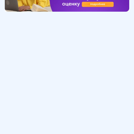
Обучение
ИнтернетУрок
Помощь
© ИнтернетУрок, 2009-
2026
8 (800) 775-41-21
info@interneturok.ru
101 000, г. Москва а/я 711 ООО «ИНТЕРДА»
Соглашение о пользовании сайтом
Сведения об образовательной программе
Политика в отношении обработки персональных данных