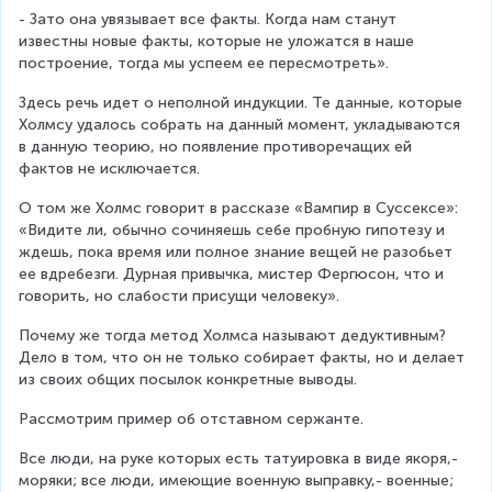
- Зато она увязывает все факты. Когда нам станут 
известны новые факты, которые не уложатся в наше 
построение, тогда мы успеем ее пересмотреть».
Здесь речь идет о неполной индукции. Те данные, которые 
Холмсу удалось собрать на данный момент, укладываются 
в данную теорию, но появление противоречащих ей 
фактов не исключается.
О том же Холмс говорит в рассказе «Вампир в Суссексе»: 
«Видите ли, обычно сочиняешь себе пробную гипотезу и 
ждешь, пока время или полное знание вещей не разобьет 
ее вдребезги. Дурная привычка, мистер Фергюсон, что и 
говорить, но слабости присущи человеку».
Почему же тогда метод Холмса называют дедуктивным? 
Дело в том, что он не только собирает факты, но и делает 
из своих общих посылок конкретные выводы.
Рассмотрим пример об отставном сержанте.
Все люди, на руке которых есть татуировка в виде якоря,- 
моряки; все люди, имеющие военную выправку,- военные; 