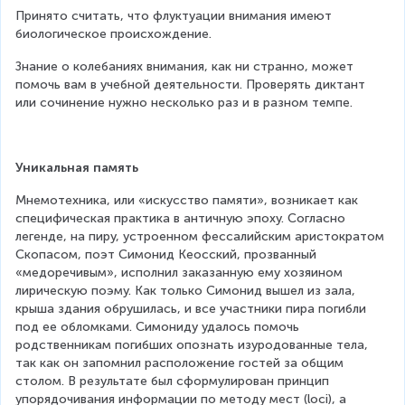
Принято считать, что флуктуации внимания имеют 
биологическое происхождение.
Знание о колебаниях внимания, как ни странно, может 
помочь вам в учебной деятельности. Проверять диктант 
или сочинение нужно несколько раз и в разном темпе.
Уникальная память
Мнемотехника, или «искусство памяти», возникает как 
специфическая практика в античную эпоху. Согласно 
легенде, на пиру, устроенном фессалийским аристократом 
Скопасом, поэт Симонид Кеосский, прозванный 
«медоречивым», исполнил заказанную ему хозяином 
лирическую поэму. Как только Симонид вышел из зала, 
крыша здания обрушилась, и все участники пира погибли 
под ее обломками. Симониду удалось помочь 
родственникам погибших опознать изуродованные тела, 
так как он запомнил расположение гостей за общим 
столом. В результате был сформулирован принцип 
упорядочивания информации по методу мест (loci), а 