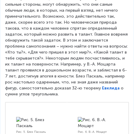
сильные стороны, могут обнаружить, что они самые 
обычные люди, в которых, на первый взгляд, нет ничего 
примечательного. Возможно, это действительно так, 
даже, скорее всего это так. Но человеческая природа 
такова, что в каждом человеке спрятан определенный 
задаток, который можно развить в талант. Главное вовремя 
обнаружить такой задаток. В этом и заключается 
проблема самопознания – нужно найти ответы на вопросы: 
«Кто ты?», «Для чего пришел в этот мир?», «Какой талант в 
тебе скрывается?». Некоторым людям посчастливилось, и 
их талант на поверхности. Например, у В.-А. Моцарта 
талант проявился в дошкольном возрасте, и заблистал в 6-
7 лет, достигнув апогея в юности. Блез Паскаль, например 
рос настолько одаренным, что, не зная даже названий 
фигур, самостоятельно доказал 32-ю теорему 
Евклида
 о 
сумме углов треугольника.
Рис. 5. Блез Паскаль
Рис. 6. В.-А. Моцарт