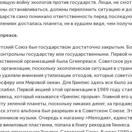
оящую войну экологов против государств. Люди, не смот
ны останавливаться, должны переломить ситуацию и доб
дарств само понимало ответственность перед последую
лениям досталась планета, не в худшем виде, чем получ
npeace.
тский Союз был государством достаточно закрытым. Бо
онтрольны государству или государственными. Первой н
ственной организацией была Greenpeace. Советское рук
 организации, поскольку экологическая ситуация в стра
 уделяли внимания утилизации отходов, которые советс
сферу или Мировой океан. Для Гринпис здесь все было за
слабел. Первой акцией этой организации в 1989 году ст
звезд, который назывался «Гринпис прорыв». Главной его
ту зеленой планеты, поскольку никаких денег, за продаж
ск этого альбома был разрешен и в Советском Союзе. Э
онников музыки. Очередь к магазину «Мелодия», единст
е виниловые пластинки, попала в Книгу рекордов Гиннеса.
итие организации Гринпис-Советский Союз. В июле 1989 г