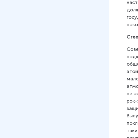
наст
долж
госу
поко
Gree
Сове
подк
обще
этой
мало
атмо
не о
рок-
защи
Выпу
покл
таки
разв