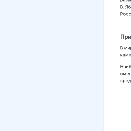
В. Я
Росс
При
В ми
камп
Наиб
имее
сред