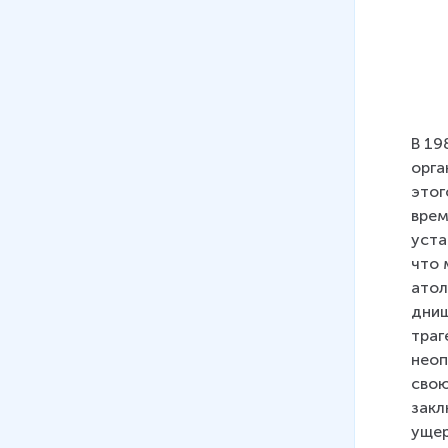
В 19
орга
этог
врем
уста
что 
атол
днищ
траг
неоп
свою
закл
ущер