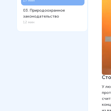
17 мин
03
.
Природоохранное
законодательство
12 мин
Сто
У лю
прот
счит
конц
из в