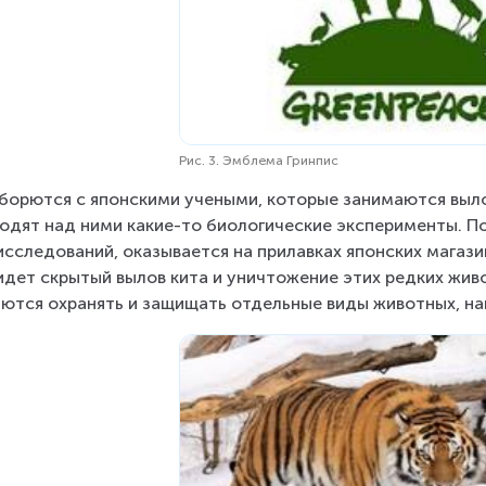
Рис. 3. Эмблема Гринпис
борются с японскими учеными, которые занимаются вылов
одят над ними какие-то биологические эксперименты. П
исследований, оказывается на прилавках японских магази
идет скрытый вылов кита и уничтожение этих редких живо
ются охранять и защищать отдельные виды животных, нап