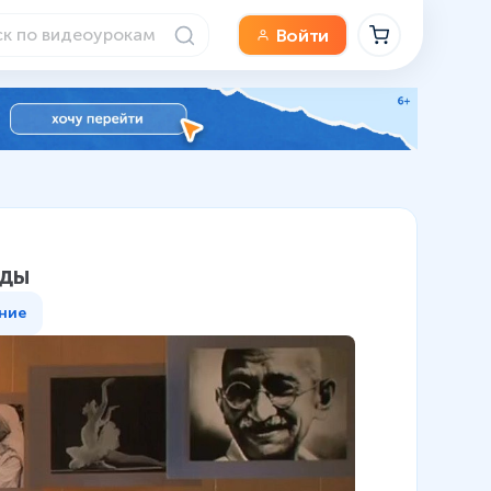
Войти
оды
ние