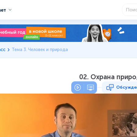
мет
асс
Тема 3. Человек и природа
02. Охрана прир
Обсужде