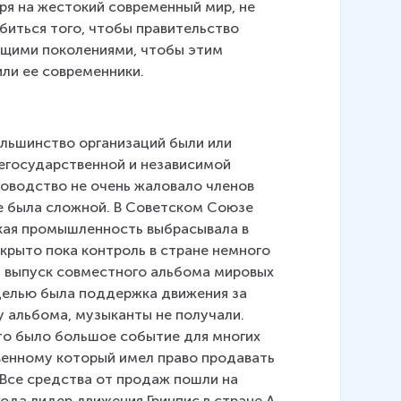
ря на жестокий современный мир, не 
иться того, чтобы правительство 
щими поколениями, чтобы этим 
или ее современники.
льшинство организаций были или 
егосударственной и независимой 
оводство не очень жаловало членов 
не была сложной. В Советском Союзе 
кая промышленность выбрасывала в 
крыто пока контроль в стране немного 
ал выпуск совместного альбома мировых 
 целью была поддержка движения за 
у альбома, музыканты не получали. 
то было большое событие для многих 
венному который имел право продавать 
 Все средства от продаж пошли на 
ода лидер движения Гринпис в стране А. 