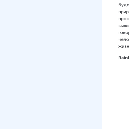
буде
прир
прос
выжи
гово
чело
жизн
Rain