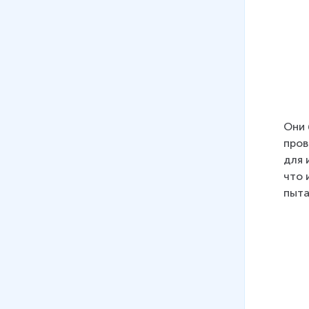
Они 
пров
для 
что 
пыта