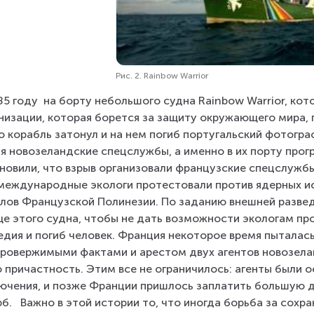
Рис. 2. Rainbow Warrior
85 году  на борту небольшого судна Rainbow Warrior, кот
низации, которая борется за защиту окружающего мира, п
о корабль затонул и на нем погиб португальский фотогр
я новозеландские спецслужбы, а именно в их порту прогр
новили, что взрыв организовали французские спецслужбы 
международные экологи протестовали против ядерных ис
лов Французской Полинезии. По заданию внешней развед
е этого судна, чтобы не дать возможности экологам п
едия и погиб человек. Франция некоторое время пыталась 
ровержимыми фактами и арестом двух агентов новозелан
 причастность. Этим все не ограничилось: агенты были 
ючения, и позже Франции пришлось заплатить большую 
б.   Важно в этой истории то, что иногда борьба за сохр