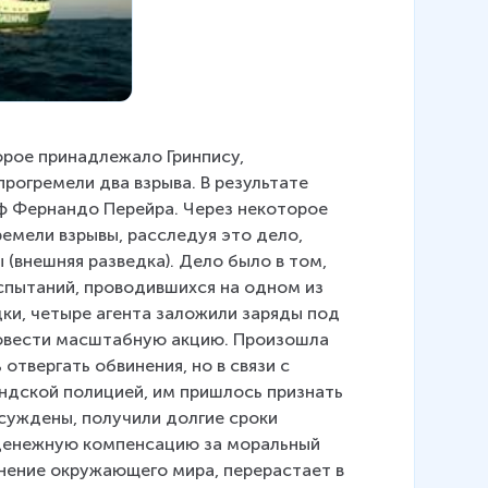
орое принадлежало Гринпису, 
рогремели два взрыва. В результате 
аф Фернандо Перейра. Через некоторое 
емели взрывы, расследуя это дело, 
(внешняя разведка). Дело было в том, 
пытаний, проводившихся на одном из 
ки, четыре агента заложили заряды под 
ровести масштабную акцию. Произошла 
отвергать обвинения, но в связи с 
дской полицией, им пришлось признать 
осуждены, получили долгие сроки 
денежную компенсацию за моральный 
анение окружающего мира, перерастает в 