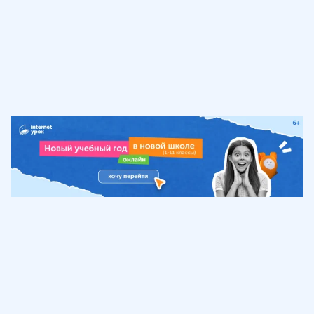
Обучение
ИнтернетУрок