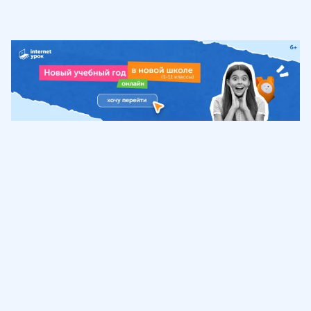
Обучение
ИнтернетУрок
Помощь
© ИнтернетУрок, 2009-
2026