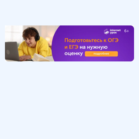
Обучение
ИнтернетУрок
Помощь