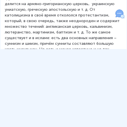
делится на армяно-григорианскую церковь,  украинскую 
униатскую, греческую апостольскую и т. д. От 
католицизма в своё время откололся протестантизм, 
который, в свою очередь, также неоднороден и содержит 
множество течений: англиканская церковь, кальвинизм, 
лютеранство, мартинизм, баптизм и т. д. То же самое 
существует и в исламе: есть два основных направления – 
суннизм и шиизм, причём сунниты составляют большую 
часть мусульман. Но есть и менее известные и не так 
широко распространённые направления, хотя сейчас они 
на слуху во всём мире. Например, ваххабизм, упоминаемый 
чаще всего в связи с террористическими актами, является 
всего лишь одним из направлений ислама. Такое же 
разветвление можно встретить и в буддизме: есть 
направления чань и дзен, например.
Важно, что все религии по сути своей говорят об одном – 
о добре, о спасении человеческой души, о праведной 
жизни. Все религии стремятся к тому, чтобы человек делал 
себя лучше, делал себя сам по образцу и по аналогии с 
Богом. Все религии являются монотеистическими (за 
исключением индуизма, который является 