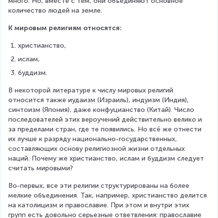
много. Но, вместе с тем, они объединяют основное 
количество людей на земле.
К мировым религиям относятся:
христианство,
ислам,
буддизм.
В некоторой литературе к числу мировых религий 
относится также иудаизм (Израиль), индуизм (Индия), 
синтоизм (Япония), даже конфуцианство (Китай). Число 
последователей этих вероучений действительно велико и 
за пределами стран, где те появились. Но всё же отнести 
их лучше к разряду национально-государственных, 
составляющих основу религиозной жизни отдельных 
наций. Почему же христианство, ислам и буддизм следует 
считать мировыми?
Во-первых, все эти религии структурированы на более 
мелкие объединения. Так, например, христианство делится 
на католицизм и православие. При этом и внутри этих 
групп есть довольно серьезные ответвления: православие 