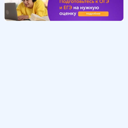
Обучение
ИнтернетУрок
Помощь
© ИнтернетУрок, 2009-
2026
8 (800) 775-41-21
info@interneturok.ru
101 000, г. Москва а/я 711 ООО «ИНТЕРДА»
Соглашение о пользовании сайтом
Сведения об образовательной программе