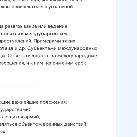
жны привлекаться к уголовной 
а развязывание или ведение 
носятся к 
международным 
преступлений. Примерами таких 
артеид и др. Субъектами международных 
иды. Ответственность за международные 
овершения, и к ним неприменим срок 
ующие важнейшие положения:
сударствами;
ажающихся армий;
являться объектом военных действий;
ых;