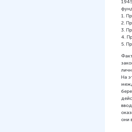
1945
фунд
1. П
2. П
3. П
4. П
5. П
Факт
зако
личн
На э
межд
бере
дейс
ввод
оказ
они 