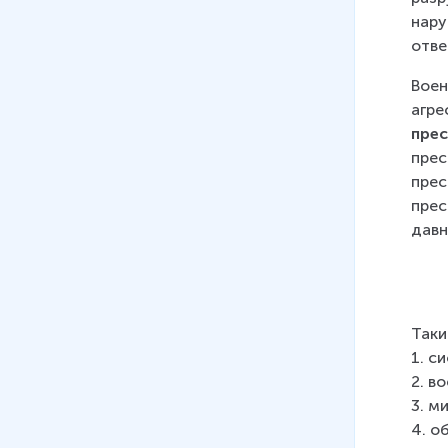
нару
отве
Воен
агре
пре
прес
прес
прес
давн
Таки
1. с
2. в
3. м
4. о