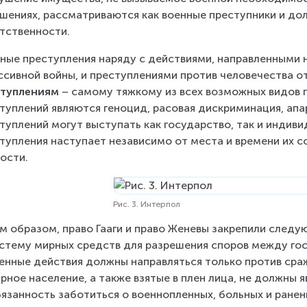
шениях, рассматриваются как военные преступники и дол
тственности.
ные преступления наряду с действиями, направленными н
ссивной войны, и преступлениями против человечества от
ступлениям
 – самому тяжкому из всех возможных видов 
туплений являются геноцид, расовая дискриминация, ап
туплений могут выступать как государство, так и индив
тупления наступает независимо от места и времени их с
ости.
Рис. 3. Интерпол
м образом, право Гааги и право Женевы закрепили след
истему мирных средств для разрешения споров между го
оенные действия должны направляться только против ср
ирное население, а также взятые в плен лица, не должны 
бязанность заботиться о военнопленных, больных и ранен