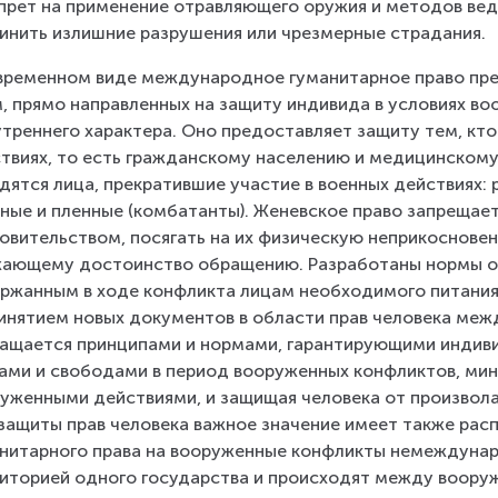
апрет на применение отравляющего оружия и методов вед
инить излишние разрушения или чрезмерные страдания.
временном виде международное гуманитарное право пре
, прямо направленных на защиту индивида в условиях в
утреннего характера. Оно предоставляет защиту тем, кто
твиях, то есть гражданскому населению и медицинскому
дятся лица, прекратившие участие в военных действиях:
ные и пленные (комбатанты). Женевское право запрещает
овительством, посягать на их физическую неприкосновен
ающему достоинство обращению. Разработаны нормы о 
ржанным в ходе конфликта лицам необходимого питания,
инятием новых документов в области прав человека меж
ащается принципами и нормами, гарантирующими индиви
ами и свободами в период вооруженных конфликтов, мин
уженными действиями, и защищая человека от произвола
защиты прав человека важное значение имеет также ра
нитарного права на вооруженные конфликты немеждунар
иторией одного государства и происходят между воору