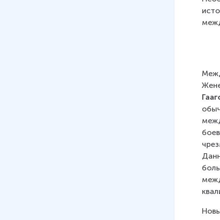
08
.
Виновность
исто
21 мин
меж
09
.
Социальные права
15 мин
10
.
Права и защита жертв
Межд
вооруженных конфликтов
Жене
29 мин
Гааг
обыч
11
.
Правовое регулирование в
межд
сфере образования
боев
13 мин
чрез
Данн
боль
межд
квал
Новы