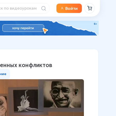
Войти
женных конфликтов
ние