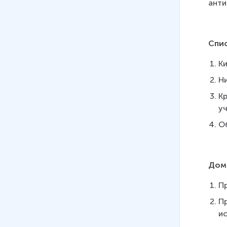
анти
Спи
Ки
Ни
Кр
уч
Об
Дом
П
П
и