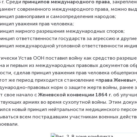
 г. Среди 
принципов международного права
, закрепле
амент современного международного права, можно вы
ринцип равноправия и самоопределения народов;
ринцип уважения прав человека;
ринцип мирного разрешения международных споров;
ринцип ответственности государств за агрессию и друг
ринцип международной уголовной ответственности индив
ически Устав ООН поставил войну как средство разреш
на и первым из международных правовых документов обр
ости, сделав принцип уважения прав человека общеприз
тот же период приходится становление 
«права Женевы»
ународно-правовых норм о защите жертв войны, ранее зак
т свое начало с 
Женевской конвенции 1864 г.
 об улучш
твующих армиях во время сухопутной войны. Этим доку
ился новый принцип нейтральности медицинского персо
ываться всем пострадавшим участникам военных действий
воевали.