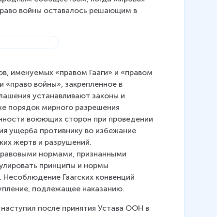
право войны оставалось решающим в 
в, именуемых «правом Гааги» и «правом 
ли «право войны», закрепленное в 
глашения устанавливают законы и 
кже порядок мирного разрешения 
нности воюющих сторон при проведении 
ия ущерба противнику во избежание 
ких жертв и разрушений.
равовыми нормами, признанными 
улировать принципы и нормы 
. Несоблюдение Гаагских конвенций 
упление, подлежащее наказанию.
наступил после принятия Устава ООН в 