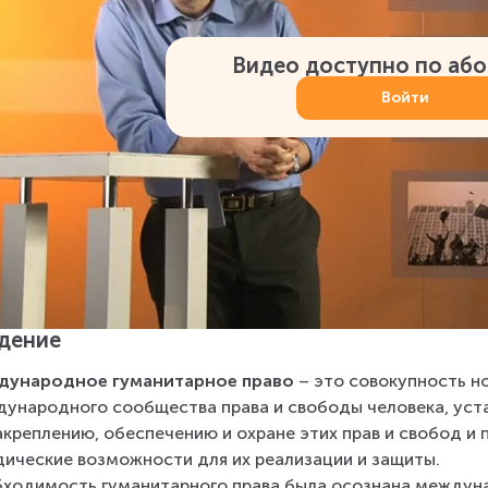
Видео доступно по аб
Войти
дение
дународное гуманитарное право
 – это совокупность 
ународного сообщества права и свободы человека, уст
акреплению, обеспечению и охране этих прав и свобод 
ические возможности для их реализации и защиты.
ходимость гуманитарного права была осознана междун