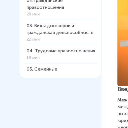
02
.
Гражданские
правоотношения
28 мин
03
.
Виды договоров и
гражданская дееспособность
22 мин
04
.
Трудовые правоотношения
19 мин
05
.
Семейные
правоотношения
16 мин
Вве
06
.
Административное право
Меж
19 мин
межд
07
.
Уголовное право
по з
17 мин
юрид
Необ