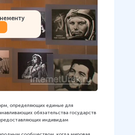
онементу
норм, определяющих единые для 
анавливающих обязательства государств 
и предоставляющих индивидам 
ародным сообществом, когда мировая 