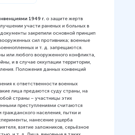
нвенциями 1949 г.
 о защите жертв 
улучшении участи раненых и больных в 
 документы закрепили основной принцип 
вооруженных сил противника; военные 
военнопленных и т. д. запрещаются.
ны или любого вооруженного конфликта, 
ны, и в случае оккупации территории, 
вления. Положения данных конвенций 
ения к ответственности военных 
кие лица предаются суду страны, на 
юбой страны – участницы этих 
оенными преступлениями считаются 
 гражданского населения, пытки и 
сперименты, нанесение ущерба 
ятеля, взятие заложников, серьёзное 
, и т. д. Лица, виновные в таких 