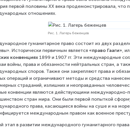
рия первой половины XX века продемонстрировала, что 
дународных отношениях.
Рис. 1. Лагерь беженцев
ународное гуманитарное право состоит из двух раздело
вы». Исторически первичным является 
«право Гааги»
, и
ских конвенциях
 1899 и 1907 гг. Эти международные со
аи войны, права и обязанности нейтральных стран, а та
ународных споров. Также они закрепляют права и обяза
ых операций и ограничивают методы и средства нанесен
мерных страданий, излишних и неоправданных человечес
ые конвенции являются действующими международно-п
шинством стран мира. Они были первой попыткой сформ
ународного права, касающиеся войны на суше и на море
ифицируется международным правом как военное прест
й этап в развитии международного гуманитарного права 