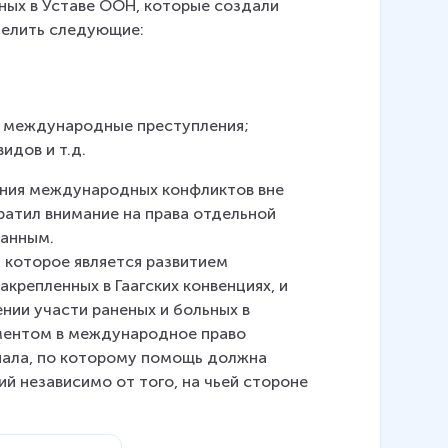
нных в Уставе ООН, которые создали 
делить следующие:
ие международные преступления;
идов и т.д.
ения международных конфликтов вне 
атил внимание на права отдельной 
нанным.
, которое является развитием 
репленных в Гаагских конвенциях, и 
ении участи раненых и больных в 
ментом в международное право 
нала, по которому помощь должна 
 независимо от того, на чьей стороне 