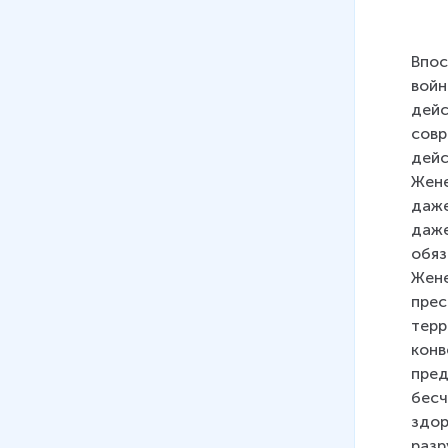
Впос
войн
дейс
совр
дейс
Жене
даже
даже
обяз
Жене
прес
терр
конв
пред
бесч
здор
разр