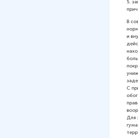
5. з
прич
В со
норм
и вн
дейс
нахо
боль
покр
униж
заде
С пр
обог
прав
воор
Для 
гума
терр