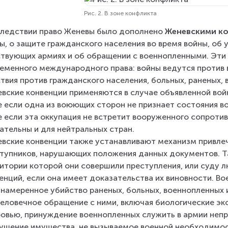
Рис. 2. В зоне конфликта
ледствии право Женевы было дополнено 
Женевскими ко
ы, о защите гражданского населения во время войны, об 
твующих армиях и об обращении с военнопленными. Эти
еменного международного права: войны ведутся против 
твия против гражданского населения, больных, раненых, 
вские конвенции применяются в случае объявленной вой
 если одна из воюющих сторон не признает состояния вой
 если эта оккупация не встретит вооруженного сопроти
ательны и для нейтральных стран.
вские конвенции также устанавливают механизм привлеч
тупников, нарушающих положения данных документов. Та
итории которой они совершили преступления, или суду л
енций, если она имеет доказательства их виновности. В
намеренное убийство раненых, больных, военнопленных и
еловечное обращение с ними, включая биологические эк
овью, принуждение военнопленных служить в армии непри
ушение имущества, не вызываемое военной необходимостью