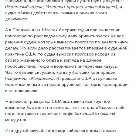
Например, для российского судьи существует документ 
(
Уголовный кодекс, Уголовно-процессуальный кодекс
), и 
судья обязан действовать только в рамках этого 
документа.
А в Соединенных Штатах Америки судья при вынесении 
приговора по расследуемому делу ориентируется на все 
решения судей, которые вынесли приговор по аналогичным 
делам. Но если дело рассматривается впервые в судебной 
практике США, то судья выносит приговор исходя из 
своего жизненного опыта и взгляда на данное 
происшествие. Тогда и возникают интересные казусы. 
Часто бывали ситуации, когда у больших корпораций 
(
например, «Макдоналдс»
) граждане США отсуживали 
огромные деньги за правонарушения, которые корпорации 
и не совершали.
Например, гражданка США выставила иск крупной 
компании быстрого питания за то, что она обварила себе 
ноги, поставив стаканчик с кофе (
который открылся
) 
между ног.
Или другой случай, когда вор забрался в дом с целью 