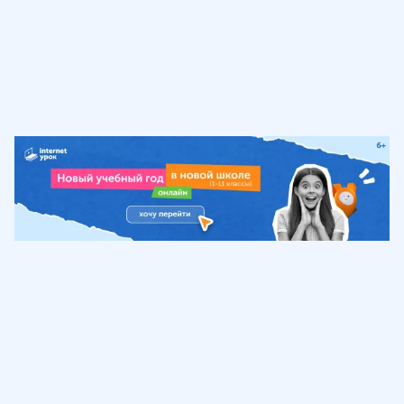
Обучение
ИнтернетУрок