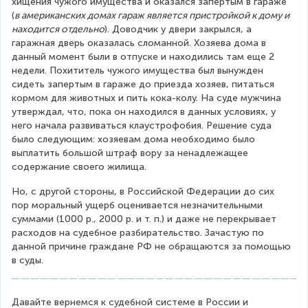
хищения чужого имущества и оказался запертым в гараже 
(
в американских домах гараж является пристройкой к дому и 
находится отдельно
). Доводчик у двери закрылся, а 
гаражная дверь оказалась сломанной. Хозяева дома в 
данный момент были в отпуске и находились там еще 2 
недели. Похититель чужого имущества был вынужден 
сидеть запертым в гараже до приезда хозяев, питаться 
кормом для животных и пить кока-колу. На суде мужчина 
утверждал, что, пока он находился в данных условиях, у 
него начала развиваться клаустрофобия. Решение суда 
было следующим: хозяевам дома необходимо было 
выплатить большой штраф вору за ненадлежащее 
содержание своего жилища.
Но, с другой стороны, в Российской Федерации до сих 
пор моральный ущерб оценивается незначительными 
суммами (1000 р., 2000 р. и т. п.) и даже не перекрывает 
расходов на судебное разбирательство. Зачастую по 
данной причине граждане РФ не обращаются за помощью 
в суды.
Давайте вернемся к судебной системе в России и 