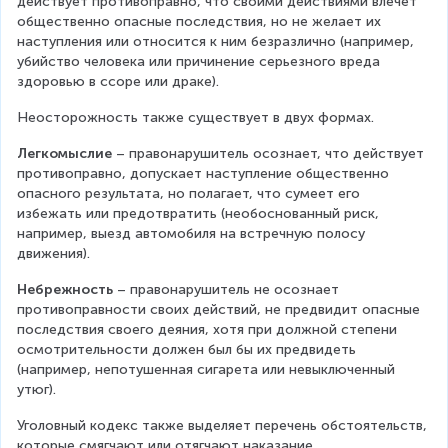
действует противоправно, что своими действиями влечет 
общественно опасные последствия, но не желает их 
наступления или относится к ним безразлично (например, 
убийство человека или причинение серьезного вреда 
здоровью в ссоре или драке).
Неосторожность также существует в двух формах.
Легкомыслие
 – правонарушитель осознает, что действует 
противоправно, допускает наступление общественно 
опасного результата, но полагает, что сумеет его 
избежать или предотвратить (необоснованный риск, 
например, выезд автомобиля на встречную полосу 
движения).
Небрежность
 – правонарушитель не осознает 
противоправности своих действий, не предвидит опасные 
последствия своего деяния, хотя при должной степени 
осмотрительности должен был бы их предвидеть 
(например, непотушенная сигарета или невыключенный 
утюг).
Уголовный кодекс также выделяет перечень обстоятельств, 
которые смягчают или отягчают наказание.