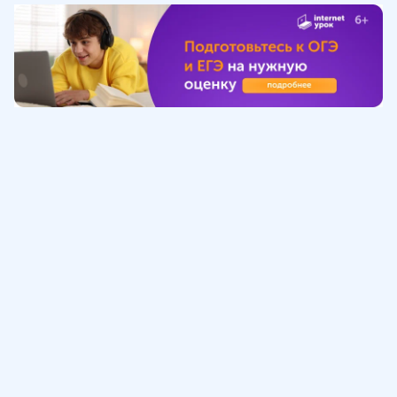
Обучение
ИнтернетУрок
Помощь
© ИнтернетУрок, 2009-
2026
8 (800) 775-41-21
info@interneturok.ru
101 000, г. Москва а/я 711 ООО «ИНТЕРДА»