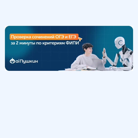
Обучение
ИнтернетУрок
Помощь