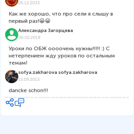
05.12.2023
Как же хорошо, что про сели я слышу в 
первый раз!😀😀
Александра Загорцева
06.02.2018
Уроки по ОБЖ оооочень нужны!!!!! :) С 
нетерпением жду уроков по остальным 
темам!
sofya.zakharova sofya.zakharova
15.09.2015
dancke schon!!!