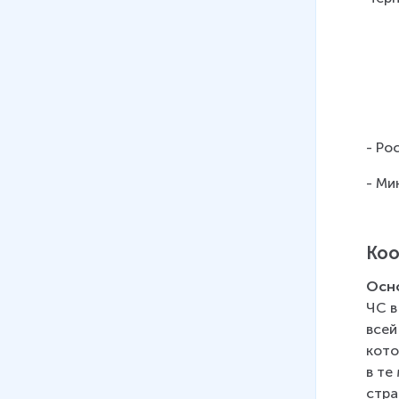
- Ро
- Ми
Коо
Осн
ЧС в
всей
кото
в те
стра