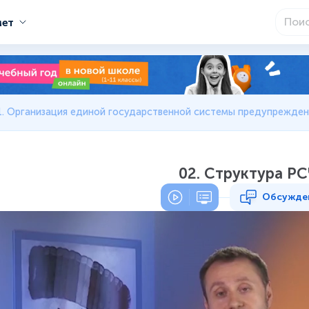
мет
1. Организация единой государственной системы предупреждени
02. Структура Р
Обсужде