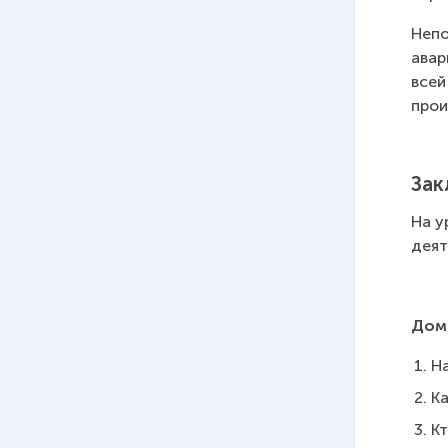
Непо
авар
всей
прои
Зак
На у
деят
Дом
Н
К
К