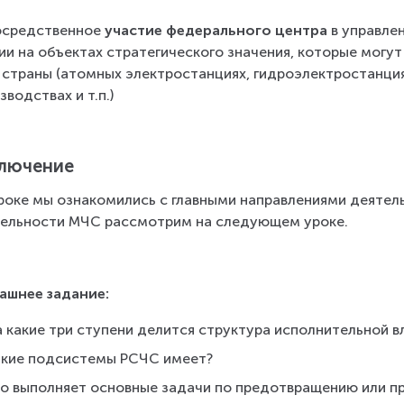
средственное 
участие федерального центра
 в управле
ии на объектах стратегического значения, которые могут
 страны (атомных электростанциях, гидроэлектростанция
зводствах и т.п.)
лючение
роке мы ознакомились с главными направлениями деятел
ельности МЧС рассмотрим на следующем уроке.
ашнее задание:
а какие три ступени делится структура исполнительной 
акие подсистемы РСЧС имеет?
то выполняет основные задачи по предотвращению или п