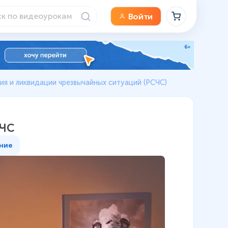
Войти
я и ликвидации чрезвычайных ситуаций (РСЧС)
СЧС
ние