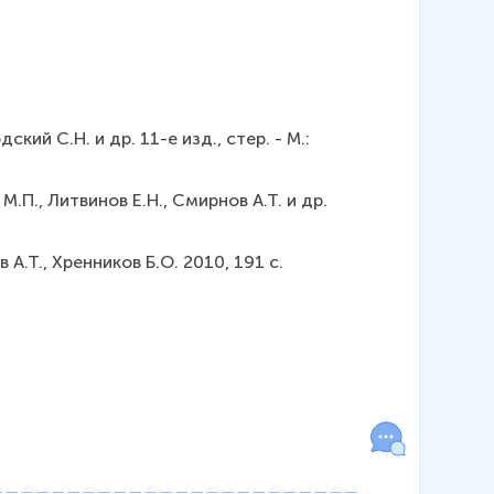
й С.Н. и др. 11-е изд., стер. - М.: 
., Литвинов Е.Н., Смирнов А.Т. и др. 
.Т., Хренников Б.О. 2010, 191 с.