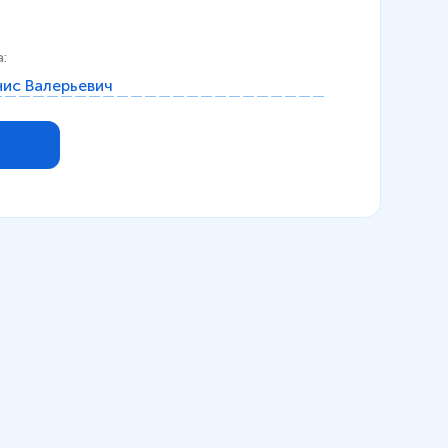
а
:
ис Валерьевич