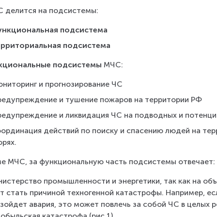
 делится на подсистемы:
ункциональная подсистема
ерриториальная подсистема
кциональные подсистемы
 МЧС:
ониторинг и прогнозирование ЧС
редупреждение и тушение пожаров на территории РФ
редупреждение и ликвидация ЧС на подводных и потенци
оординация действий по поиску и спасению людей на тер
орях.
е МЧС, за функциональную часть подсистемы отвечает:
нистерство промышленности и энергетики, так как на о
т стать причиной техногенной катастрофы. Например, ес
зойдет авария, это может повлечь за собой ЧС в целых р
обыльская катастрофа (рис.1).