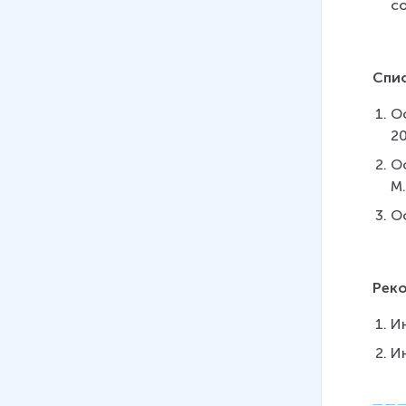
с
Спи
Ос
20
Ос
М.
Ос
Рек
И
Ин