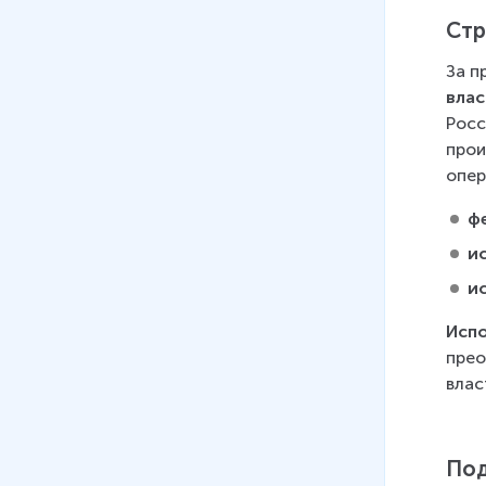
Стр
За п
влас
Росс
прои
опер
ф
и
и
Испо
прео
влас
По