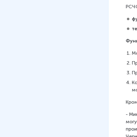
РСЧС
ф
т
Фун
М
П
П
К
м
Кром
- Ми
могу
прои
Черн