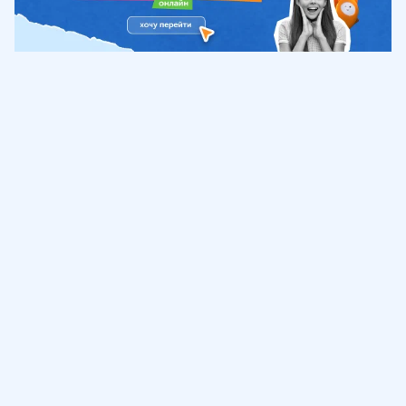
Обучение
ИнтернетУрок
Помощь
© ИнтернетУрок, 2009-
2026
8 (800) 775-41-21
info@interneturok.ru
101 000, г. Москва а/я 711 ООО «ИНТЕРДА»
Соглашение о пользовании сайтом
Сведения об образовательной программе