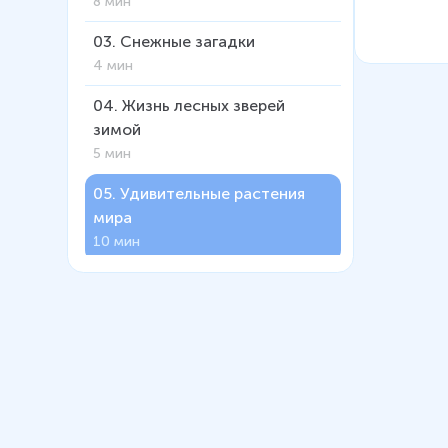
8 мин
03
.
Снежные загадки
4 мин
04
.
Жизнь лесных зверей
зимой
5 мин
05
.
Удивительные растения
мира
10 мин
06
.
Осень в жизни растений
6 мин
07
.
Строение шляпочных
грибов
9 мин
08
.
Съедобные и несъедобные