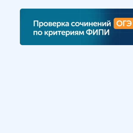
Обучение
Интернет
Личный кабинет
О нас
Библиотека уроков
Наша фил
Домашняя школа
О школе