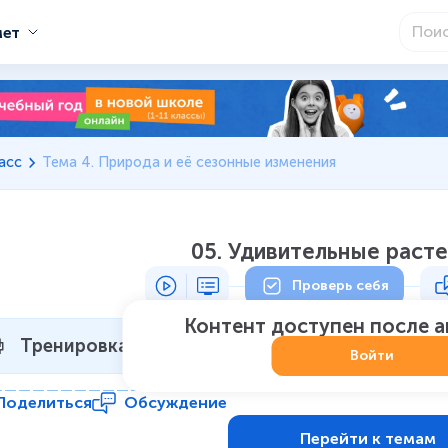
мет
асс
Тема 4. Природа и её сезонные изменения
05. Удивительные раст
Проверь себя
Контент доступен после 
Тренировка 1
Не начат
:
0
из
7
Войти
Поделиться
Обсуждение
Перейти к темам