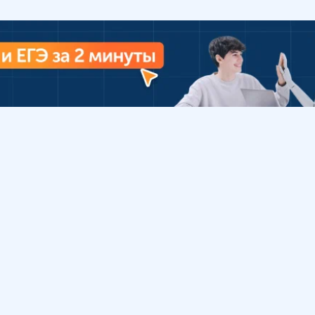
Урок
Помощь
Обратиться в поддержку
ософия
Вопросы и ответы
Инструкция по работе
с системой