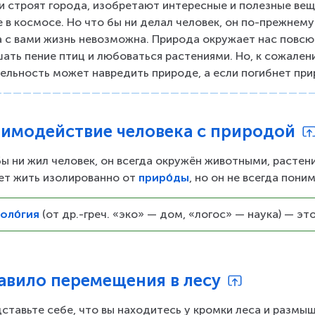
 строят города, изобретают интересные и полезные вещи
 в космосе. Но что бы ни делал человек, он по-прежнему
 с вами жизнь невозможна. Природа окружает нас повсю
ать пение птиц и любоваться растениями. Но, к сожалени
ельность может навредить природе, а если погибнет прир
аимодействие человека с природой
бы ни жил человек, он всегда окружён животными, растен
т жить изолированно от 
приро́ды
, но он не всегда пони
оло́гия
 (от др.-греч. «эко» — дом, «логос» — наука) — э
авило перемещения в лесу
ставьте себе, что вы находитесь у кромки леса и размыш