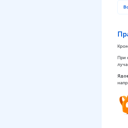
В
Пр
Кром
При 
луча
Ядов
напр