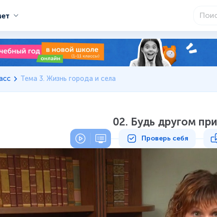
мет
асс
Тема 3. Жизнь города и села
02. Будь другом пр
Проверь себя