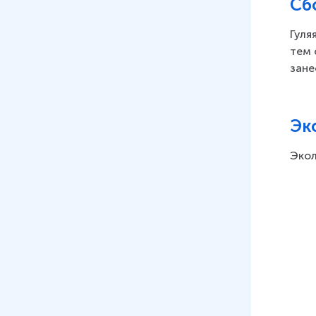
Сб
Гуля
тем 
зане
Эк
Экол