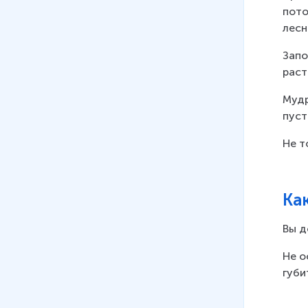
пото
лесн
Запо
раст
Мудр
пуст
Не т
Ка
Вы д
Не о
губи