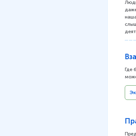
Люди
даже
наша
слыш
деят
Вз
Где 
може
Эк
Пр
Пред