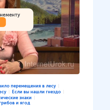
онементу
вило перемещения в лесу
есу
Если вы нашли гнездо
ические знаки
грибов и ягод