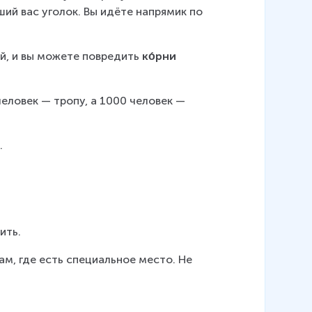
ий вас уголок. Вы идёте напрямик по 
ий, и вы можете повредить 
ко́рни
еловек — тропу, а 1000 человек — 
.
ить.
ам, где есть специальное место. Не 