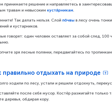
м принимаете решение и направляетесь в заинтересовавш
ым травам и невысоким 
куста́рникам
.
мните! Так делать нельзя. Слой 
по́чвы
 в лесу очень тонк
ений и кустарников.
ые говорят: один человек оставляет за собой след, 100 ч
ыню.
опчите зря лесные полянки, передвигайтесь по тропинкам
к правильно отдыхать на природе
олго ходили по лесу, устали и решили отдохнуть, перекус
ставляйте после себя мусор. Костёр разжигайте только т
те деревья, обдирая кору.