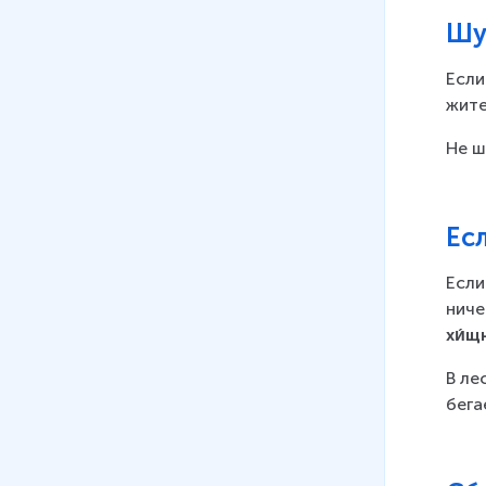
Шу
Если
жите
Не ш
Ес
Если
ниче
хи́щ
В
ле
бега