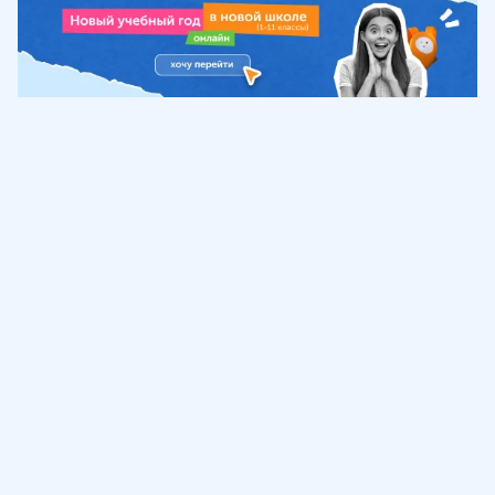
Обучение
ИнтернетУрок
Помощь
© ИнтернетУрок, 2009-
2026
8 (800) 775-41-21
info@interneturok.ru
101 000, г. Москва а/я 711 ООО «ИНТЕРДА»
Соглашение о пользовании сайтом