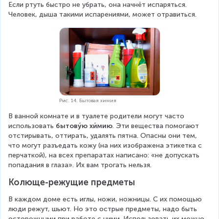
Если ртуть быстро не убрать, она начнёт испаряться. 
Человек, дыша такими испарениями, может отравиться.
Рис. 14. Бытовая химия
В ванной комнате и в туалете родители могут часто 
использовать 
бытову́ю хи́мию
. Эти вещества помогают 
отстирывать, оттирать, удалять пятна. Опасны они тем, 
что могут разъедать кожу (на них изображена этикетка с 
перчаткой), на всех препаратах написано: «не допускать 
попадания в глаза». Их вам трогать нельзя.
Колюще-режущие предметы
В каждом доме есть иглы, ножи, ножницы. С их помощью 
люди режут, шьют. Но это острые предметы, надо быть 
осторожными при работе с ними. Использовать их можно 