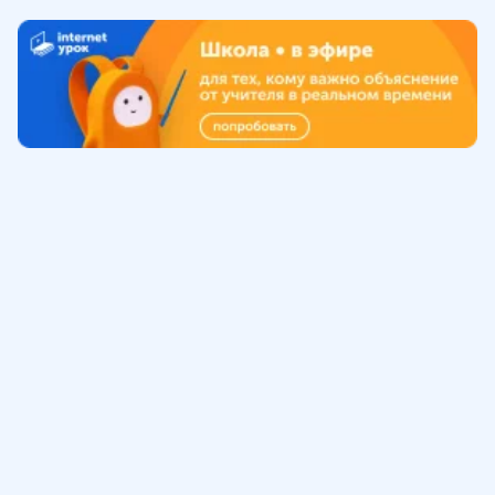
Обучение
ИнтернетУрок
Помощь
© ИнтернетУрок, 2009-
2026
8 (800) 775-41-21
info@interneturok.ru
101 000, г. Москва а/я 711 ООО «ИНТЕРДА»