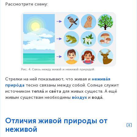
Рассмотрите схему:
Рис. 4. Связь между живой и неживой природой
Стрелки на ней показывают, что живая и 
нежива́я
приро́да
 тесно связаны между собой. Солнце служит 
источником 
тепла́
 и 
све́та
 для живых существ. А ещё 
живым существам необходимы 
во́здух
 и 
вода́
.
Отличия живой природы от
неживой