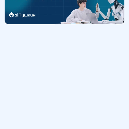
Обучение
ИнтернетУрок
Помощь
© ИнтернетУрок, 2009-
2026
8 (800) 775-41-21
info@interneturok.ru
101 000, г. Москва а/я 711 ООО «ИНТЕРДА»
Соглашение о пользовании сайтом