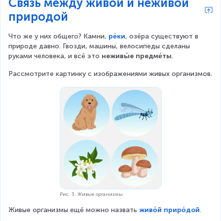
Связь между живой и неживой
природой
Что же у них общего? Камни, 
ре́ки
, озёра существуют в 
природе давно. Гвозди, машины, велосипеды сделаны 
руками человека, и всё это 
неживы́е предме́ты
.
Рассмотрите картинку с изображениями живых организмов.
Рис. 3. Живые организмы
Живые организмы ещё можно назвать 
живо́й приро́дой
.