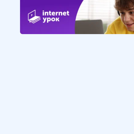
Обучение
Интернет
Личный кабинет
О нас
Библиотека уроков
Наша фил
Домашняя школа
О школе
Зачисление
Блог