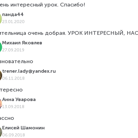
ень интересный урок. Спасибо!
панда44
23.01.2020
ительница очень добрая. УРОК ИНТЕРЕСНЫЙ, НАСЫЩЕННЫ
Михаил Яковлев
27.09.2019
зновательно
trener.lady@yandex.ru
06.11.2018
тересно
Анна Уварова
13.09.2018
ассно
Елисей Шамонин
06.09.2018