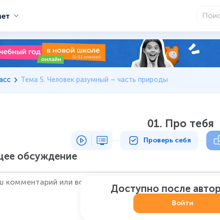
мет
асс
Тема 5. Человек разумный – часть природы
01. Про тебя
Проверь себя
ее обсуждение
Доступно после авто
Войти