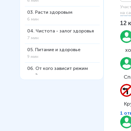
6 мин
Учас
03
.
Расти здоровым
на са
6 мин
12
04
.
Чистота - залог здоровья
7 мин
 х
05
.
Питание и здоровье
9 мин
06
.
От кого зависит режим
дня?
Сп
7 мин
Кр
1 от