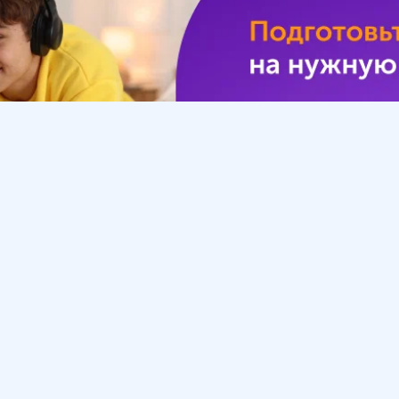
Урок
Помощь
Обратиться в поддержку
ософия
Вопросы и ответы
Инструкция по работе
с системой
Приемная директора