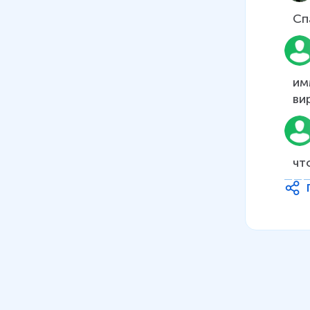
Сп
им
ви
чт