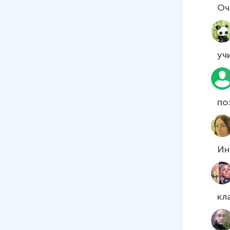
Оч
уч
по
Ин
кл