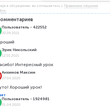
твуя в обсуждении, вы соглашаетесь c
Правилами общения
йте.
комментариев
Пользователь - 422552
20.09.2021
ороший
Эрик Никольский
12.01.2021
асибо! Интересный урок
Анхимов Максим
07.04.2020
уто! Хороший урок!
вет
Пользователь - 1924981
01.04.2020