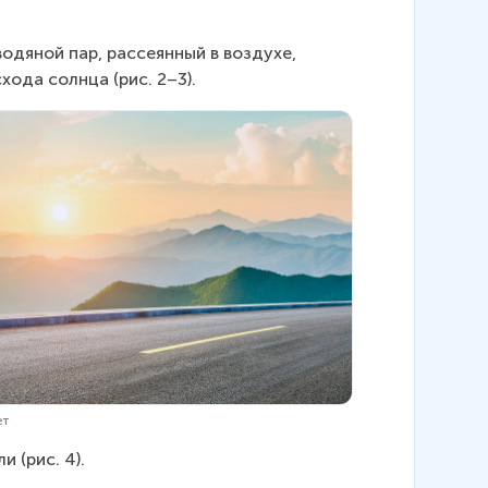
дяной пар, рассеянный в воздухе, 
ода солнца (рис. 2–3).
ет
 (рис. 4).