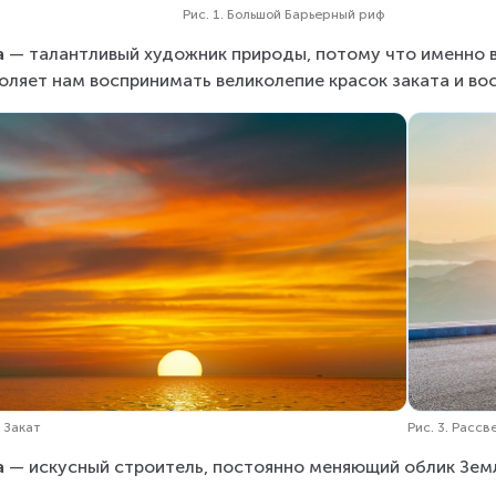
Рис. 1. Большой Барьерный риф
а
 — талантливый художник природы, потому что именно во
оляет нам воспринимать великолепие красок заката и восх
. Закат
Рис. 3. Рассв
а
 — искусный строитель, постоянно меняющий облик Земли