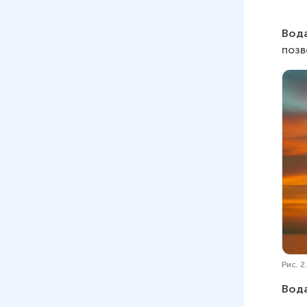
Вод
позв
Рис. 2
Вод