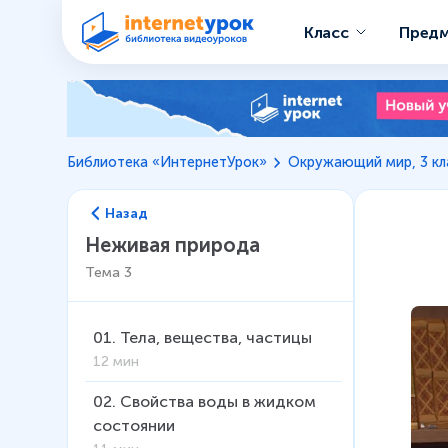
Класс
Пред
Библиотека «ИнтернетУрок»
Окружающий мир, 3 кл
Назад
Неживая природа
Тема
3
01
.
Тела, вещества, частицы
12 мин
02
.
Свойства воды в жидком
состоянии