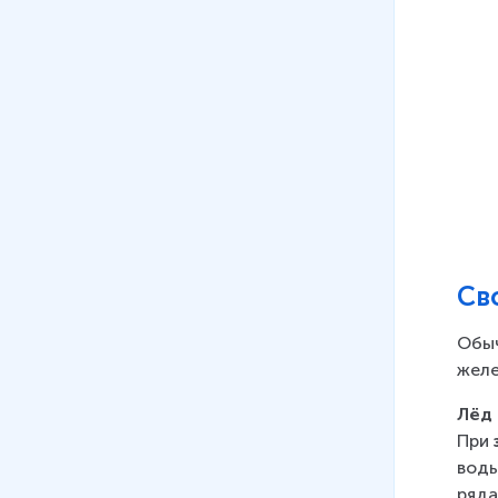
Св
Обыч
желе
Лёд
При 
воды
ряда