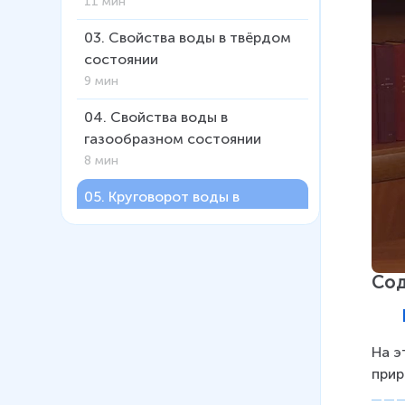
11 мин
03
.
Свойства воды в твёрдом
состоянии
9 мин
04
.
Свойства воды в
газообразном состоянии
8 мин
05
.
Круговорот воды в
природе
9 мин
06
.
Туман и облака. Осадки
Со
14 мин
07
.
Замечательное вещество
На э
вода
прир
6 мин