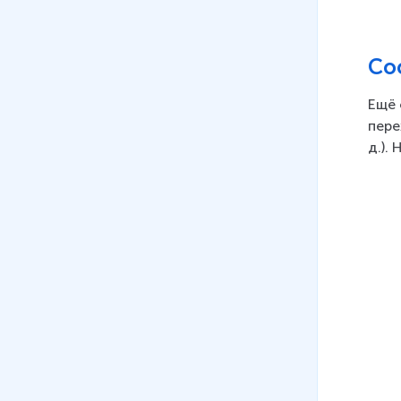
Со
Ещё 
пере
д.).