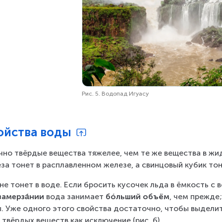
Рис. 5. Водопад Игуасу
ойства воды
но твёрдые вещества тяжелее, чем те же вещества в жид
за тонет в расплавленном железе, а свинцовый кубик тон
 не тонет в воде. Если бросить кусочек льда в ёмкость с 
замерза́нии
 вода занимает 
бóльший объём
, чем прежде
. Уже одного этого свойства достаточно, чтобы выделит
 твёрдых веществ как исключение (рис. 6).