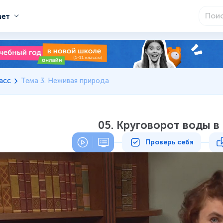
мет
асс
Тема 3. Неживая природа
05. Круговорот воды в
Проверь себя