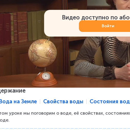
Видео доступно по аб
Войти
держание
Вода на Земле
Свойства воды
Состояния во
том уроке мы поговорим о воде, её свойствах, состояниях
оде.