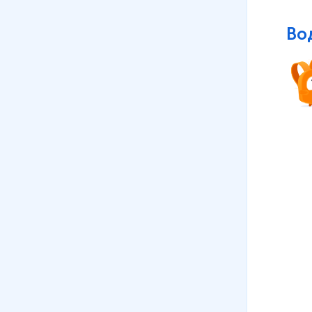
08
.
Свойства воздуха
9 мин
Во
09
.
Океан, которого нет на
карте и глобусе
6 мин
10
.
Воздух - это смесь газов
8 мин
11
.
Ветер
7 мин