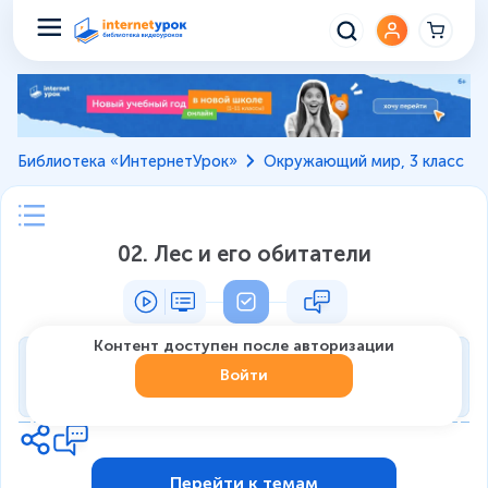
Библиотека «ИнтернетУрок»
Окружающий мир, 3 класс
02. Лес и его обитатели
Контент доступен после авторизации
Тренировка
Войти
0
из
7
1
Перейти к темам