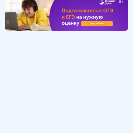
Обучение
ИнтернетУрок
Помощь
© ИнтернетУрок, 2009-
2026
8 (800) 775-41-21
info@interneturok.ru
101 000, г. Москва а/я 711 ООО «ИНТЕРДА»