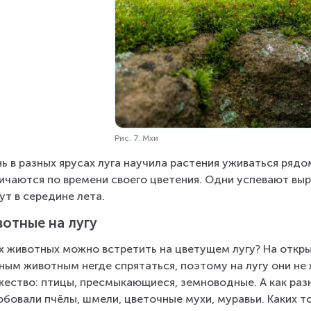
Рис. 7. Мхи
ь в разных ярусах луга научила растения уживаться рядом
ичаются по времени своего цветения. Одни успевают выра
ут в середине лета.
отные на лугу
х животных можно встретить на цветущем лугу? На откр
ным животным негде спрятаться, поэтому на лугу они не 
ество: птицы, пресмыкающиеся, земноводные. А как раз
бовали пчёлы, шмели, цветочные мухи, муравьи. Каких то