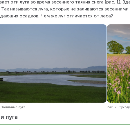
вает эти луга во время весеннего таяния снега (рис. 1). В
. Так называются луга, которые не заливаются весенними 
дающих осадков. Чем же луг отличается от леса?
. 1. Заливные луга
Рис. 2. Суход
и луга