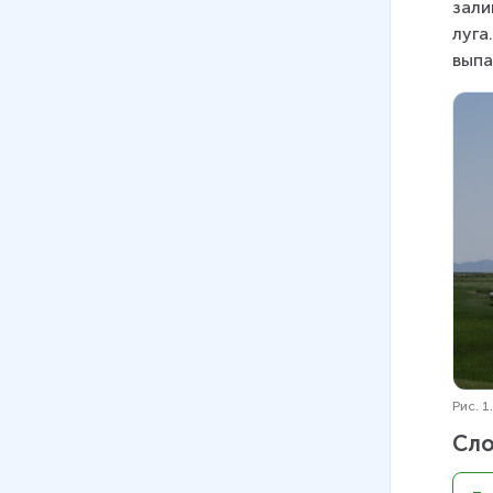
зали
луга
выпа
Рис
Сло