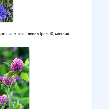
ьно ниже, это
 клевер 
(рис. 6), 
мятлик
. 