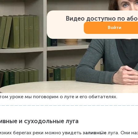
Видео доступно по аб
Войти
том уроке мы поговорим о луге и его обитателях.
ивные и суходольные луга
изких берегах реки можно увидеть 
заливны́е
 луга. Они н