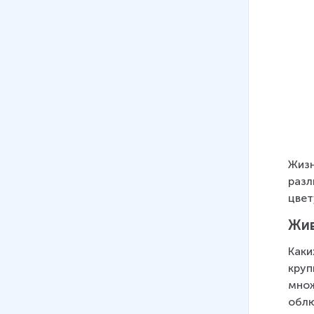
Жизн
разл
цвет
Жив
Каки
круп
множ
облю