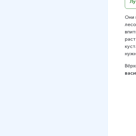
Лу
Они 
лесо
впит
раст
куст
нужн
Ве́р
васи