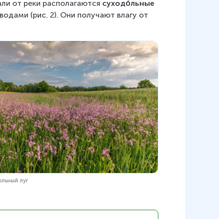
дали от реки располагаются
 суходо́льные
водами (рис. 2). Они получают влагу от 
ольный луг