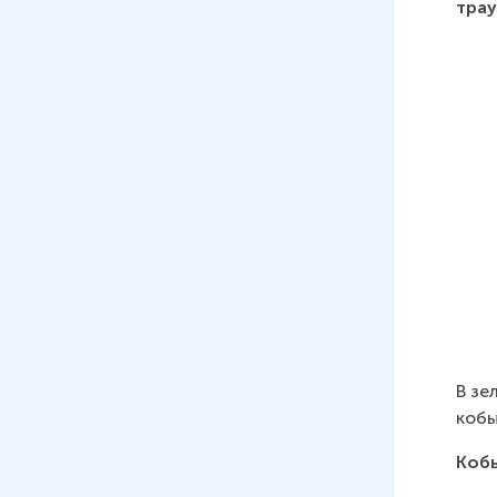
тра
В зе
кобы
Коб