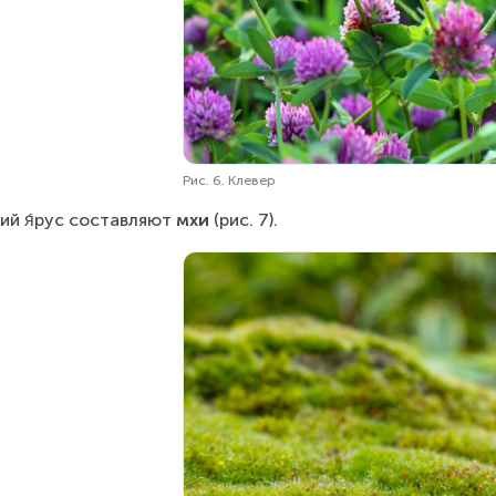
Рис. 6. Клевер
тий я́рус составляют 
мхи 
(рис. 7).