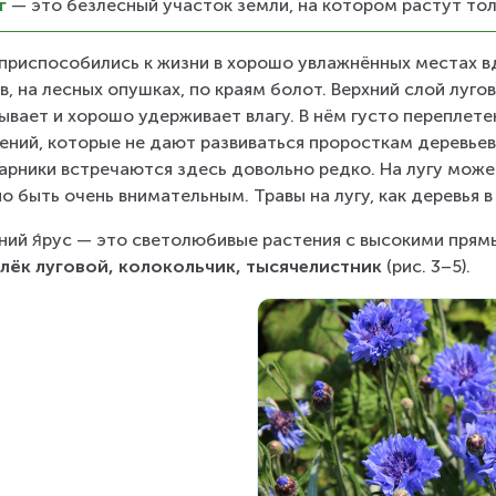
г
— это безлесный участок земли, на котором растут тол
приспособились к жизни в хорошо увлажнённых местах вд
в, на лесных опушках, по краям болот. Верхний слой лугов
ывает и хорошо удерживает влагу. В нём густо переплет
ений, которые не дают развиваться проросткам деревьев 
арники встречаются здесь довольно редко. На лугу может 
о быть очень внимательным. Травы на лугу, как деревья в
хний я́рус — это светолюбивые растения с высокими прям
лёк луговой, колокольчик, тысячелистник
(рис. 3–5).