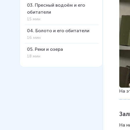
03
.
Пресный водоём и его
обитатели
15 мин
04
.
Болото и его обитатели
16 мин
05
.
Реки и озера
18 мин
На э
Зал
На н