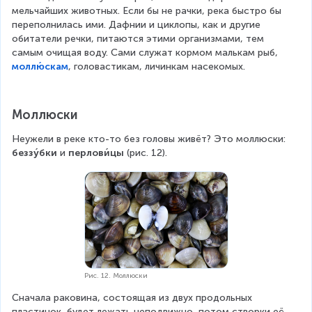
мельчайших животных. Если бы не рачки, река быстро бы 
переполнилась ими. Дафнии и циклопы, как и другие 
обитатели речки, питаются этими организмами, тем 
самым очищая воду. Сами служат кормом малькам рыб, 
моллю́скам
, головастикам, личинкам насекомых.
Моллюски
Неужели в реке кто-то без головы живёт? Это моллюски: 
беззу́бки
 и 
перлови́цы
 (рис. 12).
Рис. 12. Моллюски
Сначала раковина, состоящая из двух продольных 
пластинок, будет лежать неподвижно, потом створки её 