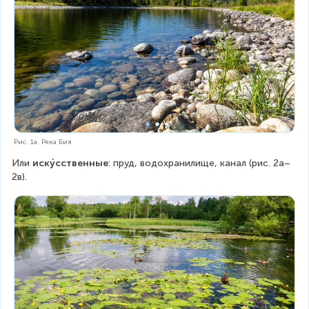
Рис. 1а. Река Бия
Или 
иску́сственные
: пруд, водохранилище, канал (рис. 2а–
2в).