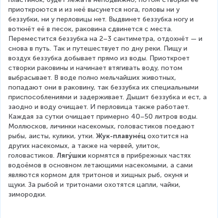
приоткроются и из неё высунется нога, головы ни у 
беззубки, ни у перловицы нет. Выдвинет беззубка ногу и 
воткнёт её в песок, раковина сдвинется с места. 
Переместится беззубка на 2–3 сантиметра, отдохнёт — и 
снова в путь. Так и путешествует по дну реки. Пищу и 
воздух беззубка добывает прямо из воды. Приоткроет 
створки раковины и начинает втягивать воду, потом 
выбрасывает. В воде полно мельчайших животных, 
попадают они в раковину, так беззубка их специальными 
приспособлениями и задерживает. Дышит беззубка и ест, а 
заодно и воду очищает. И перловица также работает. 
Каждая за сутки очищает примерно 40–50 литров воды. 
Моллюсков, личинки насекомых, головастиков поедают 
рыбы, аисты, кулики, утки. 
Жук-плавуне́ц
 охотится на 
других насекомых, а также на червей, улиток, 
головастиков. 
Лягу́шки
 кормятся в прибрежных частях 
водоёмов в основном летающими насекомыми, а сами 
являются кормом для тритонов и хищных рыб, окуня и 
щуки. За рыбой и тритонами охотятся цапли, чайки, 
зимородки.