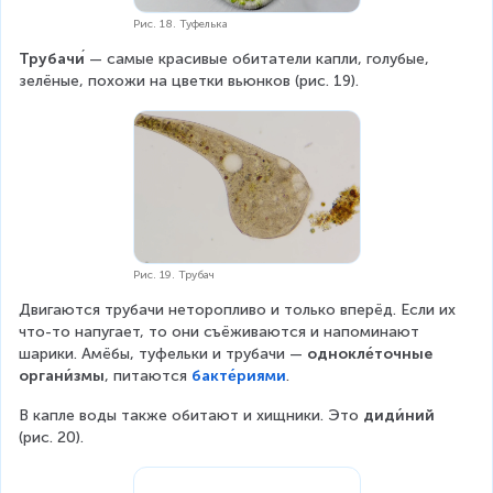
Рис. 18. Туфелька
Трубачи
́ — самые красивые обитатели капли, голубые, 
зелёные, похожи на цветки вьюнков (рис. 19).
Рис. 19. Трубач
Двигаются трубачи неторопливо и только вперёд. Если их 
что-то напугает, то они съёживаются и напоминают 
шарики. Амёбы, туфельки и трубачи — 
однокле́точные 
органи́змы
, питаются 
бакте́риями
.
В капле воды также обитают и хищники. Это 
диди́ний
(рис. 20).