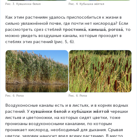
Рис. 3. Кувшинка белая
Рис. 4. Кубышка жёлтая
Как этим растениям удалось приспособиться к жизни в 
сильно увлажнённой почве, где почти нет кислорода? Если 
рассмотреть срез стеблей 
тростника́, камыша́, рогоза́
, то 
можно увидеть воздушные каналы, которые проходят в 
стеблях этих растений (рис. 5, 6).
Рис. 6. Рогоз
Рис. 6. Рогоз
Воздухоносные каналы есть и в листьях, и в корнях водных 
растений. У 
кувши́нки белой
 и 
кубы́шки жёлтой
 черешки 
листьев и цветоножки, на которых сидят цветки, тоже 
пронизаны воздухоносными каналами, по которым 
проникает кислород, необходимый для дыхания. Срывая 
цветок, человек наносит вред всему растению. В место 