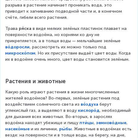
разрыва в растение начинает проникать вода, это 
приводит к загниванию подводной части и, в конечном 
счёте, гибели всего растения.
Трава 
ря́ска 
в виде мелких зелёных пластинок плавает на 
поверхности водоёма, но корнями ко дну не 
прикрепляется, а в толще воды — мельчайшие зелёные 
во́доросли
, рассмотреть их можно только под 
микроско́пом
. Но их присутствие выдаёт цвет воды. Когда 
их в водоёме очень много, цвет воды становится зелёным.
Растения и животные
Какую роль играют растения в жизни многочисленных 
жителей водоёмов? Во-первых, зелёные растения под 
воздействием солнечного света из 
во́здуха
 берут 
углекислый газ, а выделяют в воду 
кислоро́д
, необходимый 
для дыхания всех животных. Во-вторых, в зарослях 
водоёма находят убежище и пищу 
пти́цы
, 
земново́дные
, 
насеко́мые
 и их личинки, 
ры́бы
. Животные в водоёмах есть 
везде: на поверхности и в толще воды, на берегу, на дне, 