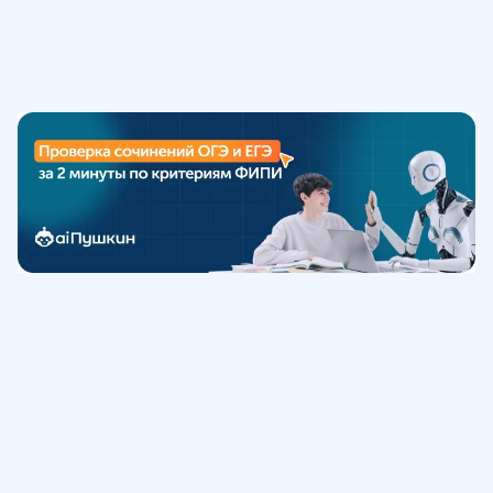
Обучение
ИнтернетУрок