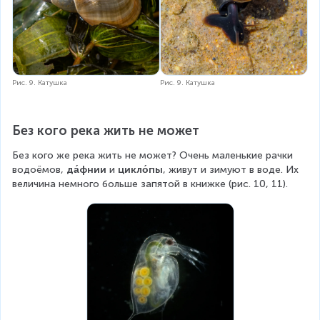
Рис. 9. Катушка
Рис. 9. Катушка
Без кого река жить не может
Без кого же река жить не может? Очень маленькие рачки 
водоёмов, 
да́фнии
 и 
цикло́пы
, живут и зимуют в воде. Их 
величина немного больше запятой в книжке (рис. 10, 11).