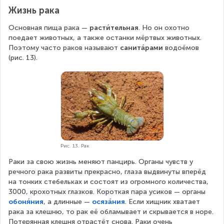
Жизнь рака
Основная пища рака — 
расти́тельная
. Но он охотно 
поедает животных, а также останки мёртвых животных. 
Поэтому часто раков называют 
санита́рами
 водоёмов 
(рис. 13).
Рис. 13. Рак
Раки за свою жизнь меняют панцирь. Органы чувств у 
речного рака развиты прекрасно, глаза выдвинуты вперёд 
на тонких стебельках и состоят из огромного количества, 
3000, крохотных глазков. Короткая пара усиков — органы 
обоня́ния
, а длинные — 
осяза́ния
. Если хищник хватает 
рака за клешню, то рак её обламывает и скрывается в норе. 
Потерянная клешня отрастёт снова. Раки очень 