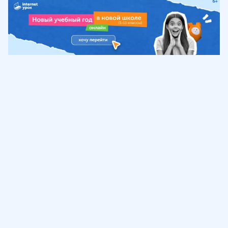
Обучение
ИнтернетУрок
Помощь
© ИнтернетУрок, 2009-
2026
8 (800) 775-41-21
info@interneturok.ru
101 000, г. Москва а/я 711 ООО «ИНТЕРДА»