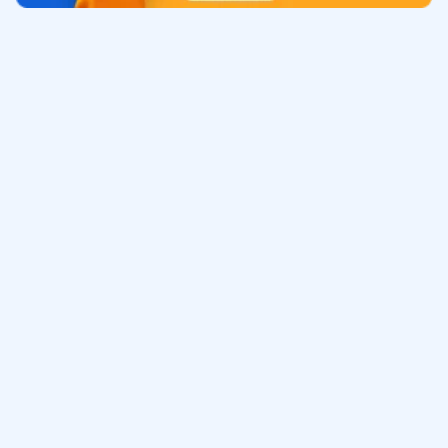
Обучение
ИнтернетУрок
Помощь
© ИнтернетУрок, 2009-
2026
8 (800) 775-41-21
info@interneturok.ru
101 000, г. Москва а/я 711 ООО «ИНТЕРДА»
Соглашение о пользовании сайтом
Сведения об образовательной программе
Политика в отношении обработки персональных данных