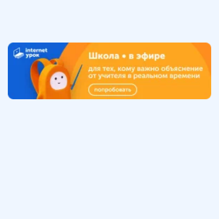
Обучение
ИнтернетУрок
Помощь