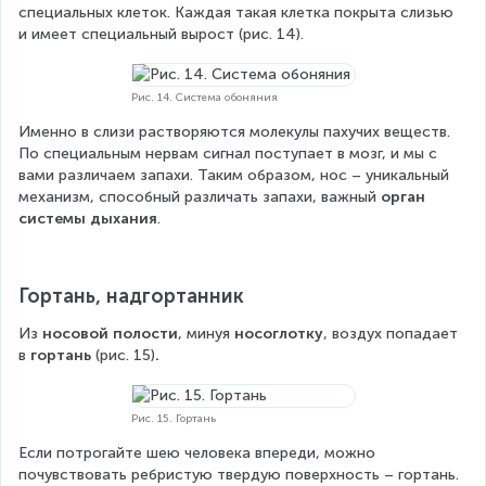
специальных клеток. Каждая такая клетка покрыта слизью 
и имеет специальный вырост (рис. 14).
Рис. 14. Система обоняния
Именно в слизи растворяются молекулы пахучих веществ. 
По специальным нервам сигнал поступает в мозг, и мы с 
вами различаем запахи. Таким образом, нос – уникальный 
механизм, способный различать запахи, важный 
орган 
системы дыхания
.
Гортань, надгортанник
Из 
носовой полости
, минуя 
носоглотку
, воздух попадает 
в 
гортань 
(рис. 15)
.
Рис. 15. Гортань
Если потрогайте шею человека впереди, можно 
почувствовать ребристую твердую поверхность – гортань. 