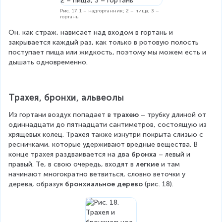
Рис. 17. 1 – надгортанник; 2 – пища; 3 –
гортань
Он, как страж, нависает над входом в гортань и 
закрывается каждый раз, как только в ротовую полость 
поступает пища или жидкость, поэтому мы можем есть и 
дышать одновременно.
Трахея, бронхи, альвеолы
Из гортани воздух попадает в 
трахею
 – трубку длиной от 
одиннадцати до пятнадцати сантиметров, состоящую из 
хрящевых колец. Трахея также изнутри покрыта слизью с 
ресничками, которые удерживают вредные вещества. В 
конце трахея раздваивается на два 
бронха
 – левый и 
правый. Те, в свою очередь, входят в 
легкие 
и там 
начинают многократно ветвиться, словно веточки у 
дерева, образуя 
бронхиальное дерево 
(рис. 18).