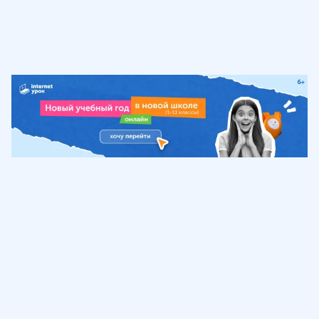
Обучение
ИнтернетУрок
Помощь