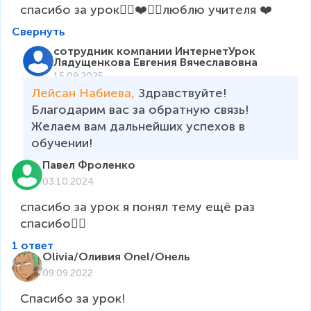
спасибо за урок👍🏻❤️😍🙂люблю учителя ❤️
Свернуть
сотрудник компании ИнтернетУрок
Лядущенкова Евгения Вячеславовна
15.09.2025
Лейсан Набиева, 
Здравствуйте! 
Благодарим вас за обратную связь! 
Желаем вам дальнейших успехов в 
обучении! 
Павел Фроленко
03.10.2024
спасибо за урок я понял тему ещё раз 
спасибо👍🏻
1 ответ
Olivia/Оливия Onel/Онель
09.09.2022
Спасибо за урок!