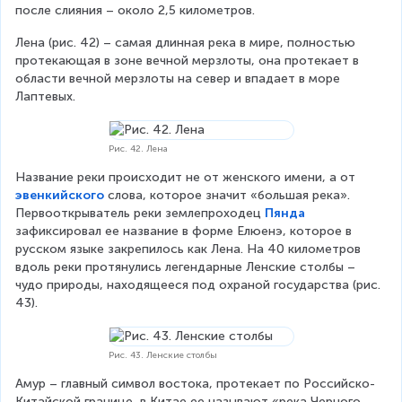
после слияния – около 2,5 километров.
Лена (рис. 42) – самая длинная река в мире, полностью 
протекающая в зоне вечной мерзлоты, она протекает в 
области вечной мерзлоты на север и впадает в море 
Лаптевых.
Рис. 42. Лена
Название реки происходит не от женского имени, а от 
эвенкийского
слова, которое значит «большая река». 
Первооткрыватель реки землепроходец 
Пянда
зафиксировал ее название в форме Елюенэ, которое в 
русском языке закрепилось как Лена. На 40 километров 
вдоль реки протянулись легендарные Ленские столбы – 
чудо природы, находящееся под охраной государства (рис. 
43).
Рис. 43. Ленские столбы
Амур – главный символ востока, протекает по Российско-
Китайской границе, в Китае ее называют «река Черного 