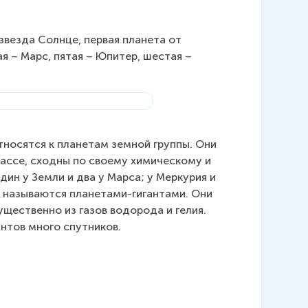
везда Солнце, первая планета от 
ая – Марс, пятая – Юпитер, шестая – 
тносятся к планетам земной группы. Они 
ассе, сходны по своему химическому и 
ин у Земли и два у Марса; у Меркурия и 
н называются планетами-гигантами. Они 
щественно из газов водорода и гелия. 
антов много спутников.