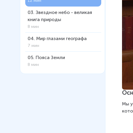
12 мин
03
.
Звездное небо - великая
книга природы
8 мин
04
.
Мир глазами географа
7 мин
05
.
Пояса Земли
8 мин
06
.
Сокровища Земли под
охраной человечества
12 мин
Осн
07
.
Международная Красная
Мы у
книга
кото
6 мин