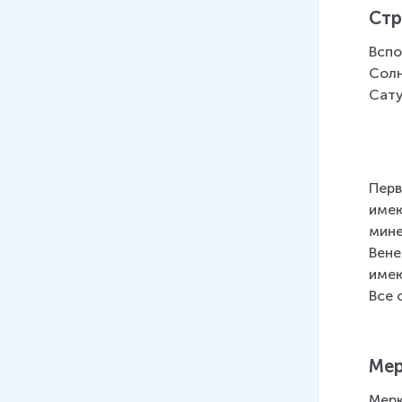
Стр
Вспо
Солн
Сату
Перв
имею
мине
Вене
имею
Все 
Мер
Мерк