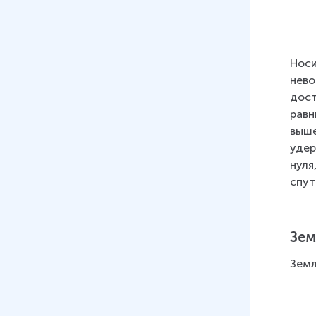
Носи
нево
дост
равн
выше
удер
нуля
спут
Зем
Земл