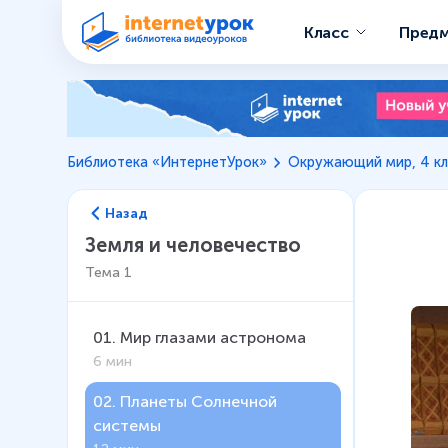
Класс
Пред
Библиотека «ИнтернетУрок»
Окружающий мир, 4 кл
Назад
Земля и человечество
Тема
1
01
.
Мир глазами астронома
6 мин
02
.
Планеты Солнечной
системы