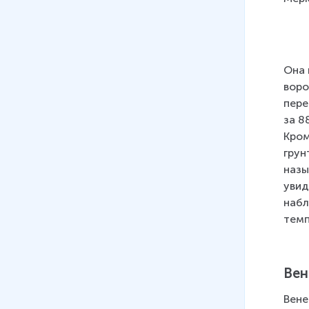
Она 
воро
пере
за 8
Кром
грун
назы
увид
набл
темп
Вен
Вене