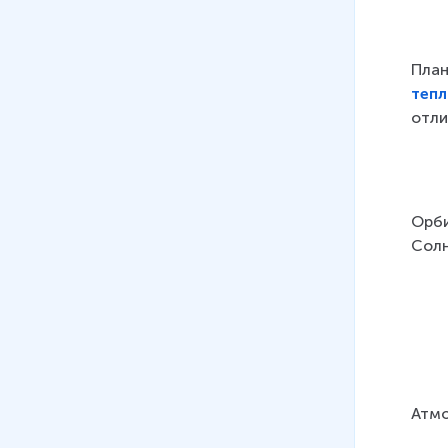
План
теп
отли
Орби
Солн
Атмо