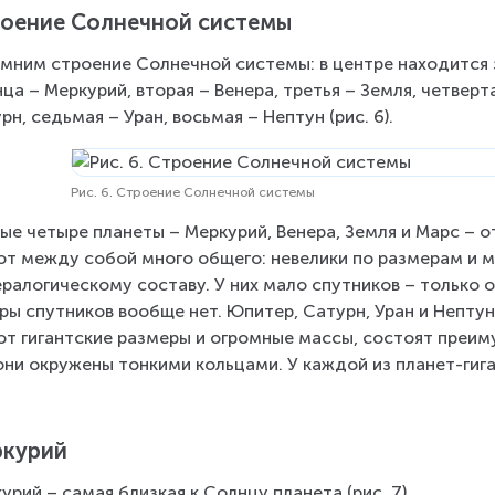
оение Солнечной системы
мним строение Солнечной системы: в центре находится з
ца – Меркурий, вторая – Венера, третья – Земля, четверт
рн, седьмая – Уран, восьмая – Нептун (рис. 6).
Рис. 6. Строение Солнечной системы
ые четыре планеты – Меркурий, Венера, Земля и Марс – о
т между собой много общего: невелики по размерам и м
ралогическому составу. У них мало спутников – только од
ры спутников вообще нет. Юпитер, Сатурн, Уран и Непту
т гигантские размеры и огромные массы, состоят преиму
они окружены тонкими кольцами. У каждой из планет-гиг
курий
урий – самая близкая к Солнцу планета (рис. 7).