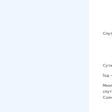
Спут
Сутк
Год 
Мног
спут
Солн