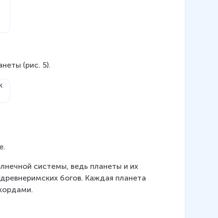
еты (рис. 5).
е.
нечной системы, ведь планеты и их 
 древнеримских богов. Каждая планета 
кордами.