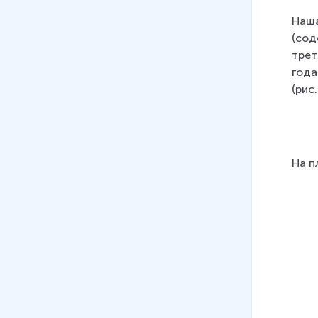
Наша
(сод
трет
года
(рис.
На п