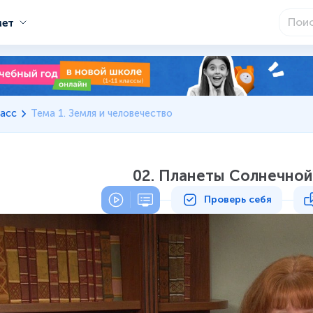
мет
асс
Тема 1. Земля и человечество
02. Планеты Солнечной
Проверь себя