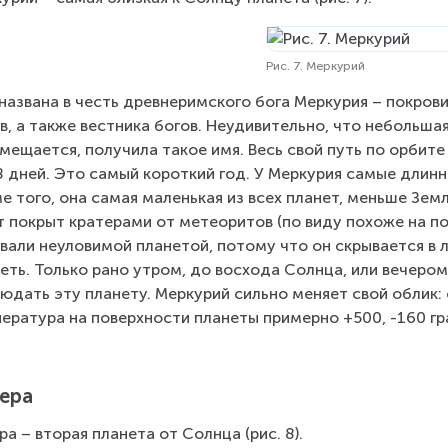
Рис. 7. Меркурий
названа в честь древнеримского бога Меркурия – покрови
в, а также вестника богов. Неудивительно, что небольша
мещается, получила такое имя. Весь свой путь по орбите
8 дней. Это самый короткий год. У Меркурия самые длинн
е того, она самая маленькая из всех планет, меньше Земл
т покрыт кратерами от метеоритов (по виду похоже на по
вали неуловимой планетой, потому что он скрывается в л
еть. Только рано утром, до восхода Солнца, или вечером
юдать эту планету. Меркурий сильно меняет свой облик: 
ература на поверхности планеты примерно +500, -160 гр
ера
ра – вторая планета от Солнца (рис. 8).