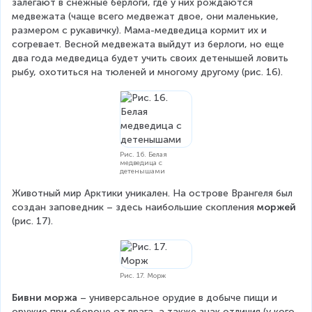
залегают в снежные берлоги, где у них рождаются 
медвежата (чаще всего медвежат двое, они маленькие, 
размером с рукавичку). Мама-медведица кормит их и 
согревает. Весной медвежата выйдут из берлоги, но еще 
два года медведица будет учить своих детенышей ловить 
рыбу, охотиться на тюленей и многому другому (рис. 16).
Рис. 16. Белая
медведица с
детенышами
Животный мир Арктики уникален. На острове Врангеля был 
создан заповедник – здесь наибольшие скопления 
моржей 
(рис. 17).
Рис. 17. Морж
Бивни моржа
 – универсальное орудие в добыче пищи и 
оружие при обороне от врага, а также знак отличия (у кого 