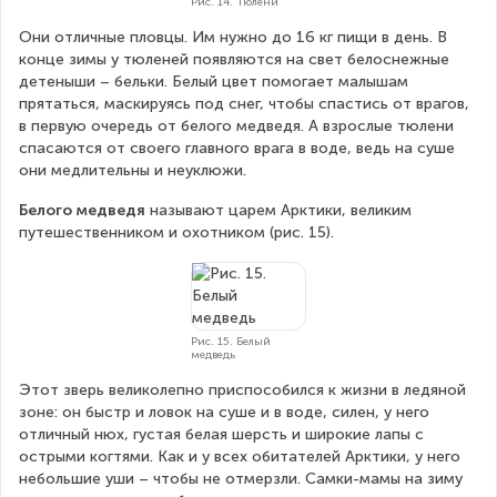
Рис. 14. Тюлени
Они отличные пловцы. Им нужно до 16 кг пищи в день. В 
конце зимы у тюленей появляются на свет белоснежные 
детеныши – бельки. Белый цвет помогает малышам 
прятаться, маскируясь под снег, чтобы спастись от врагов, 
в первую очередь от белого медведя. А взрослые тюлени 
спасаются от своего главного врага в воде, ведь на суше 
они медлительны и неуклюжи.
Белого медведя
 называют царем Арктики, великим 
путешественником и охотником (рис. 15).
Рис. 15. Белый
медведь
Этот зверь великолепно приспособился к жизни в ледяной 
зоне: он быстр и ловок на суше и в воде, силен, у него 
отличный нюх, густая белая шерсть и широкие лапы с 
острыми когтями. Как и у всех обитателей Арктики, у него 
небольшие уши – чтобы не отмерзли. Самки-мамы на зиму 