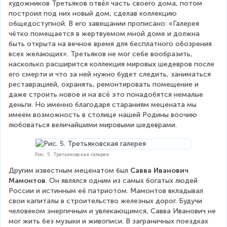
художников Третьяков отвёл часть своего дома, потом 
построил под них новый дом, сделав коллекцию 
общедоступной. В его завещании прописано: «Галерея 
чётко помещается в жертвуемом мной доме и должна 
быть открыта на вечное время для бесплатного обозрения 
всех желающих». Третьяков не мог себе вообразить, 
насколько расширится коллекция мировых шедевров после 
его смерти и что за ней нужно будет следить, заниматься 
реставрацией, охранять, ремонтировать помещение и 
даже строить новое и на всё это понадобятся немалые 
деньги. Но именно благодаря стараниям мецената мы 
имеем возможность в столице нашей Родины воочию 
любоваться величайшими мировыми шедеврами.
Рис. 5. Третьяковская галерея
Другим известным меценатом был 
Савва Иванович 
Мамонтов
. Он являлся одним из самых богатых людей 
России и истинным её патриотом. Мамонтов вкладывал 
свои капиталы в строительство железных дорог. Будучи 
человеком энергичным и увлекающимся, Савва Иванович не 
мог жить без музыки и живописи. В заграничных поездках 