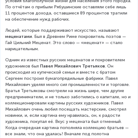
условия благополучной жизни для населения этого городка. 
По отчётам о прибыли Рябушинские оставляли себе лишь 
11 процентов дохода, оставшиеся 89 процентов тратили 
на обеспечение нужд рабочих.
Людей, которые поддерживают искусство, называют 
меценатами
. Был в Древнем Риме покровитель поэтов — 
Гай Цильний Меценат. Это слово — «меценат» — стало 
нарицательным.
Одним из известных русских меценатов и покровителем 
художников был 
Павел Михайлович Третьяков
.
Он 
происходил из купеческой семьи и вместе с братом 
Сергеем построил бумагопрядильные фабрики. Павел 
Михайлович уделял много сил промышленности и торговле. 
Братья Третьяковы смотрели на жизнь шире, чем другие 
предприниматели, и не только заботились о капитале, но и 
коллекционировали картины русских художников. Павел 
Михайлович очень любил посещать мастерские, смотрел 
новинки, и, если картина ему нравилась, он, к радости 
художника, покупал её. Вкус у мецената был отменный. 
Когда очередная картина пополняла коллекцию братьев — 
все знали, что она удалась! Вначале под полотна 