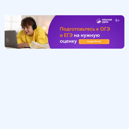
Обучение
ИнтернетУрок
Помощь
© ИнтернетУрок, 2009-
2026