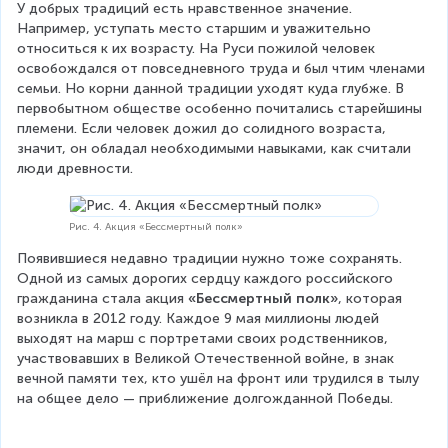
У добрых традиций есть нравственное значение. 
Например, уступать место старшим и уважительно 
относиться к их возрасту. На Руси пожилой человек 
освобождался от повседневного труда и был чтим членами 
семьи. Но корни данной традиции уходят куда глубже. В 
первобытном обществе особенно почитались старейшины 
племени. Если человек дожил до солидного возраста, 
значит, он обладал необходимыми навыками, как считали 
люди древности.
Рис. 4. Акция «Бессмертный полк»
Появившиеся недавно традиции нужно тоже сохранять. 
Одной из самых дорогих сердцу каждого российского 
гражданина стала акция 
«Бессмертный полк»
,
которая 
возникла в 2012 году. Каждое 9 мая миллионы людей 
выходят на марш с портретами своих родственников, 
участвовавших в Великой Отечественной войне, в знак 
вечной памяти тех, кто ушёл на фронт или трудился в тылу 
на общее дело — приближение долгожданной Победы.