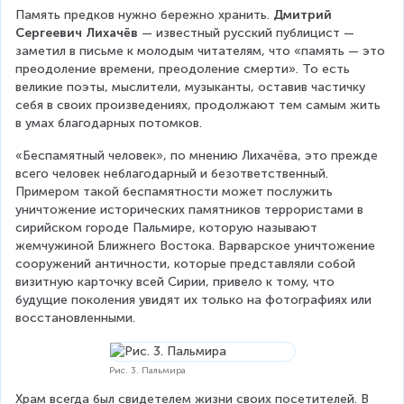
Память предков нужно бережно хранить. 
Дмитрий 
Сергеевич Лихачёв
 — известный русский публицист — 
заметил в письме к молодым читателям, что «память — это 
преодоление времени, преодоление смерти». То есть 
великие поэты, мыслители, музыканты, оставив частичку 
себя в своих произведениях, продолжают тем самым жить 
в умах благодарных потомков.
«Беспамятный человек», по мнению Лихачёва, это прежде 
всего человек неблагодарный и безответственный. 
Примером такой беспамятности может послужить 
уничтожение исторических памятников террористами в 
сирийском городе Пальмире, которую называют 
жемчужиной Ближнего Востока. Варварское уничтожение 
сооружений античности, которые представляли собой 
визитную карточку всей Сирии, привело к тому, что 
будущие поколения увидят их только на фотографиях или 
восстановленными.
Рис. 3. Пальмира
Храм всегда был свидетелем жизни своих посетителей. В 