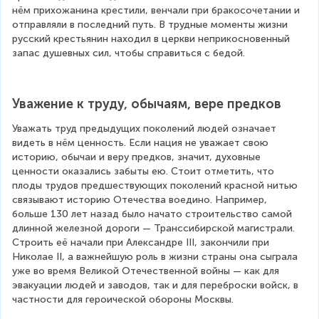
нём прихожанина крестили, венчали при бракосочетании и 
отправляли в последний путь. В трудные моменты жизни 
русский крестьянин находил в церкви неприкосновенный 
запас душевных сил, чтобы справиться с бедой.
Уважение к труду, обычаям, вере предков
Уважать труд предыдущих поколений людей означает 
видеть в нём ценность. Если нация не уважает свою 
историю, обычаи и веру предков, значит, духовные 
ценности оказались забыты ею. Стоит отметить, что 
плоды трудов предшествующих поколений красной нитью 
связывают историю Отечества воедино. Например, 
больше 130 лет назад было начато строительство самой 
длинной железной дороги — Транссибирской магистрали. 
Строить её начали при Александре III, закончили при 
Николае II, а важнейшую роль в жизни страны она сыграла 
уже во время Великой Отечественной войны — как для 
эвакуации людей и заводов, так и для переброски войск, в 
частности для героической обороны Москвы.