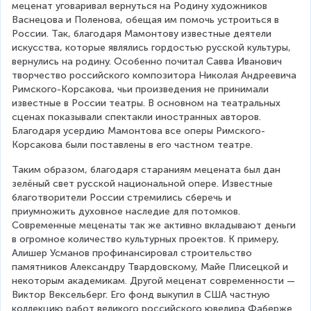
меценат уговаривал вернуться на Родину художников 
Васнецова и Поленова, обещая им помочь устроиться в 
России. Так, благодаря Мамонтову известные деятели 
искусства, которые являлись гордостью русской культуры, 
вернулись на родину. Особенно почитал Савва Иванович 
творчество российского композитора Николая Андреевича 
Римского-Корсакова, чьи произведения не принимали 
известные в России театры. В основном на театральных 
сценах показывали спектакли иностранных авторов. 
Благодаря усердию Мамонтова все оперы Римского-
Корсакова были поставлены в его частном театре.
Таким образом, благодаря стараниям мецената был дан 
зелёный свет русской национальной опере. Известные 
благотворители России стремились сберечь и 
приумножить духовное наследие для потомков. 
Современные меценаты так же активно вкладывают деньги 
в огромное количество культурных проектов. К примеру, 
Алишер Усманов профинансировал строительство 
памятников Александру Твардовскому, Майе Плисецкой и 
некоторым академикам. Другой меценат современности — 
Виктор Вексельберг. Его фонд выкупил в США частную 
коллекцию работ великого российского ювелира Фаберже 