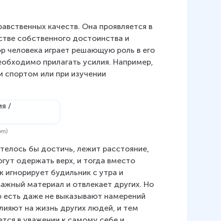
авственных качеств. Она проявляется в 
стве собственного достоинства и 
р человека играет решающую роль в его 
еобходимо прилагать усилия. Например, 
и спортом или при изучении 
om)
отелось бы достичь, лежит расстояние, 
ут одержать верх, и тогда вместо 
 игнорирует будильник с утра и 
важный материал и отвлекает других. Но 
о есть даже не выказывают намерений 
лияют на жизнь других людей, и тем 
тся в уважении к самому себе и 