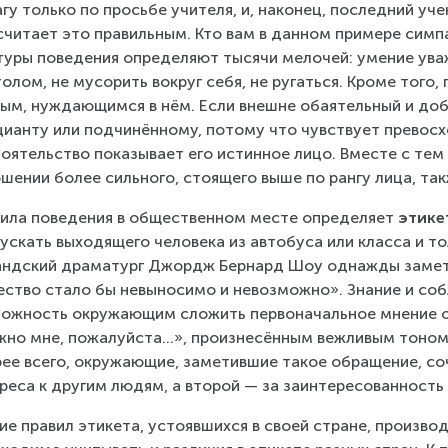
гу только по просьбе учителя, и, наконец, последний уче
считает это правильным. Кто вам в данном примере симп
туры поведения определяют тысячи мелочей: умение уваж
толом, не мусорить вокруг себя, не ругаться. Кроме того, 
ым, нуждающимся в нём. Если внешне обаятельный и доб
ианту или подчинённому, потому что чувствует превосхо
оятельство показывает его истинное лицо. Вместе с тем
шении более сильного, стоящего выше по рангу лица, так
ила поведения в общественном месте определяет 
этике
ускать выходящего человека из автобуса или класса и то
ндский драматург Джордж Бернард Шоу однажды замети
ство стало бы невыносимо и невозможно». Знание и со
ожность окружающим сложить первоначальное мнение о 
но мне, пожалуйста…», произнесённым вежливым тоном
ее всего, окружающие, заметившие такое обращение, соч
реса к другим людям, а второй — за заинтересованность
ие правил этикета, устоявшихся в своей стране, произво