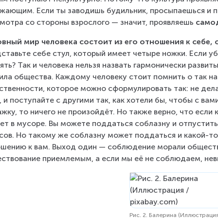
жающим. Если ты заводишь будильник, просыпаешься и п
мотра со стороны взрослого — значит, проявляешь 
само
вный мир человека состоит из его отношения к себе,
ставьте себе стул, который имеет четыре ножки. Если уб
ять? Так и человека нельзя назвать гармонически развиты
ила общества. Каждому человеку стоит помнить о так н
ственности, которое можно сформулировать так: не делай
, и поступайте с другими так, как хотели бы, чтобы с вам
жку, то ничего не произойдёт. Но также верно, что если
ет в мусоре. Вы можете поддаться соблазну и отпустит
сов. Но такому же соблазну может поддаться и какой-то
шению к вам. Выход один — соблюдение морали обществ
ствование приемлемым, а если мы её не соблюдаем, не
Рис. 2. Балерина (Иллюстрация