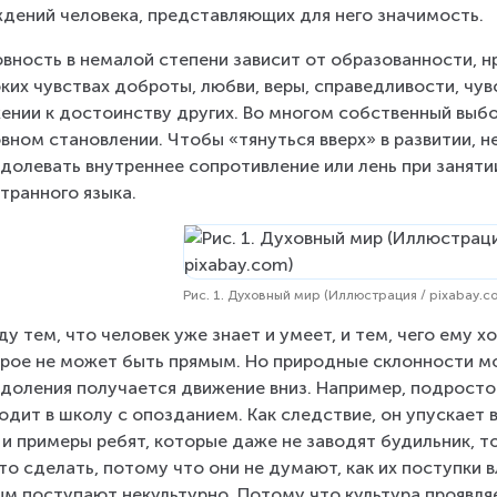
дений человека, представляющих для него значимость.
вность в немалой степени зависит от образованности, нр
ких чувствах доброты, любви, веры, справедливости, чув
ении к достоинству других. Во многом собственный выбо
вном становлении. Чтобы «тянуться вверх» в развитии, н
долевать внутреннее сопротивление или лень при заняти
транного языка.
Рис. 1. Духовный мир (Иллюстрация / pixabay.c
у тем, что человек уже знает и умеет, и тем, чего ему х
рое не может быть прямым. Но природные склонности мог
доления получается движение вниз. Например, подросток
одит в школу с опозданием. Как следствие, он упускает 
 и примеры ребят, которые даже не заводят будильник, т
то сделать, потому что они не думают, как их поступки в
м поступают некультурно. Потому что культура проявляе