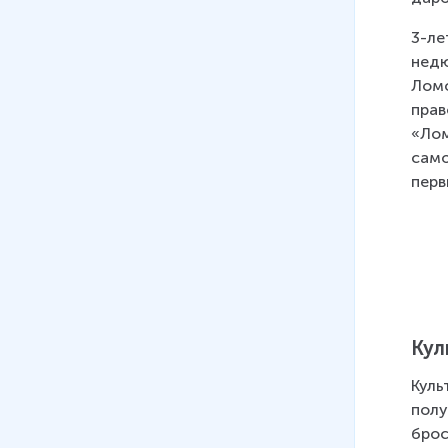
3-ле
недю
Ломо
прав
«Лом
само
перв
Кул
Куль
полу
брос