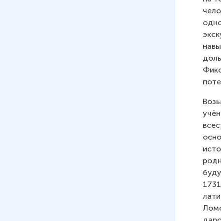
чело
одно
экск
навы
доль
Фикс
поте
Возь
учён
всес
осно
исто
родн
буду
1731
лати
Ломо
даро