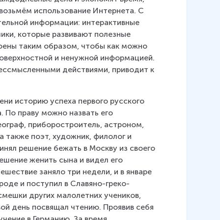
а возьмём использование Интернета. С 
тельной информации: интерактивные 
ики, которые развивают полезные 
оены таким образом, чтобы как можно 
поверхностной и ненужной информацией. 
бессмысленными действиями, приводит к 
ени историю успеха первого русского 
 По праву можно назвать его 
ограф, приборостроитель, астроном, 
а также поэт, художник, филолог и 
нял решение бежать в Москву из своего 
решение женить сына и видел его 
ествие заняло три недели, и в январе 
роде и поступил в Славяно-греко-
смешки других малолетних учеников, 
ой день посвящал чтению. Проявив себя 
чение в Германию. За время