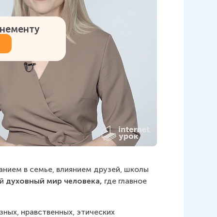
онементу
нием в семье, влиянием друзей, школы 
й 
духовный мир человека,
 где главное 
зных, нравственных, этических 