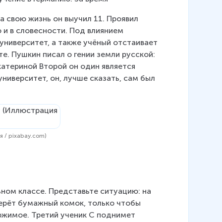
за свою жизнь он выучил 11. Проявил 
 и в словесности. Под влиянием 
ниверситет, а также учёный отстаивает 
е. Пушкин писал о гении земли русской: 
атериной Второй он один является 
иверситет, он, лучше сказать, сам был 
я / pixabay.com)
ном классе. Представьте ситуацию: на 
берёт бумажный комок, только чтобы 
ержимое. Третий ученик C поднимет 