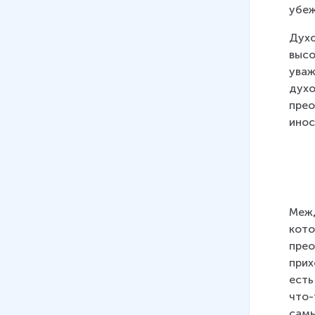
08
.
Твой духовный мир
убеж
13 мин
Духо
высо
уваж
духо
прео
инос
Межд
кото
прео
прих
есть
что-
самы