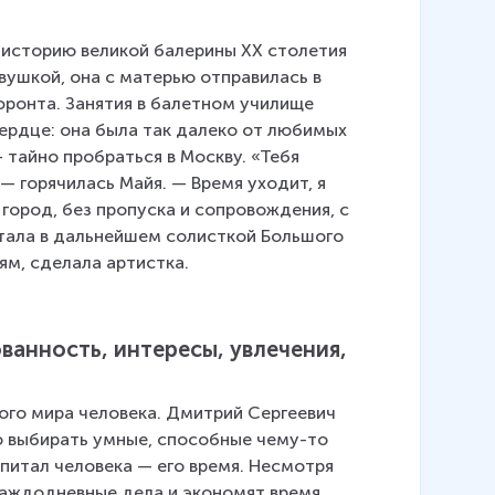
 историю великой балерины XX столетия 
вушкой, она с матерью отправилась в 
ронта. Занятия в балетном училище 
ердце: она была так далеко от любимых 
 тайно пробраться в Москву. «Тебя 
— горячилась Майя. — Время уходит, я 
город, без пропуска и сопровождения, с 
тала в дальнейшем солисткой Большого 
ям, сделала артистка.
анность, интересы, увлечения, 
го мира человека. Дмитрий Сергеевич 
о выбирать умные, способные чему-то 
питал человека — его время. Несмотря 
каждодневные дела и экономят время, 