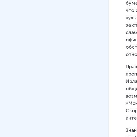
бума
что 
куль
за с
слаб
офиц
обст
отно
Прав
проп
Ирла
обще
возм
«Мож
Скор
инте
Знан