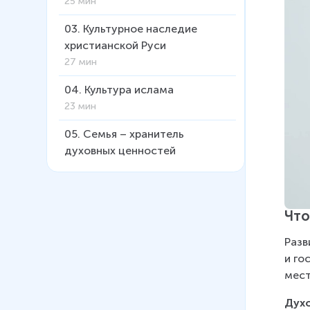
25 мин
03
.
Культурное наследие
христианской Руси
27 мин
04
.
Культура ислама
23 мин
05
.
Семья – хранитель
духовных ценностей
9 мин
06
.
Духовные ценности
российского народа
Что
13 мин
Разв
07
.
Как сохранить духовные
и го
ценности
мест
11 мин
Дух