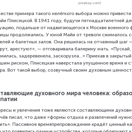
pixabay.com)
честве примера такого нелёгкого выбора можно привести
йи Плисецкой. В 1941 году, будучи пятнадцатилетней де
уацию, подальше от надвигающегося к Москве военного ф
ицы продолжались. У юной Майи от тревоги сжималось с
елей и балетных залов. Она решилась на отчаянный шаг —
рут, арестуют», — отговаривала балерину мать. «Пускай, 
милась, задеревенела, заскорузла…» Приехав в закрытый 
шим риском, Плисецкая наверстала упущенное время и с
ра. Вот такой выбор, созвучный своим духовным ценност
тавляющие духовного мира человека: образов
патии
ресы и увлечения тоже являются составляющими духовно
чёв писал, что даже «формы отдыха и развлечений нужн
ить». Пассивное времяпрепровождение крадёт ценный ка
о что появились разные устройства, которые облегчают 