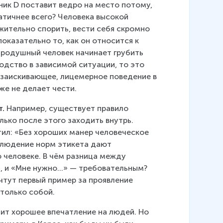
ник D поставит ведро на место потому, 
атичнее всего? Человека высокой 
ительно спорить, вести себя скромно 
показательно то, как он относится к 
родушный человек начинает грубить 
дство в зависимой ситуации, то это 
 заискивающее, лицемерное поведение в 
же не делает чести.
т.
 Например, существует правило 
лько после этого заходить внутрь. 
л: «Без хороших манер человеческое 
блюдение норм этикета дают 
человеке. В чём разница между 
, и «Мне нужно…» — требовательным? 
тут первый пример за проявление 
 только собой.
дит хорошее впечатление на людей. Но 