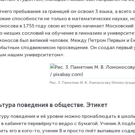
тнего пребывания за границей он освоил 3 языка, а всего 
жие способности не только в математических науках, но
носова в 1755 году свою историю начинает Московский у
о низших сословий на обучение в гимназиях и университет
оносов был великий человек. Между Петром Первым и Ек
бытным сподвижником просвещения. Он создал первый ун
ым нашим университетом».
Рис. 3. Памятник М. В. Ломоносову (Иллюстраци
ьтура поведения в обществе. Этикет
туру поведения и её уровни можно пронаблюдать в школь
 в кабинете перевёрнуто ведро с бумагой. Ученик А под
ить его в кого-то, ученик В и просто пнёт выпавшее сод