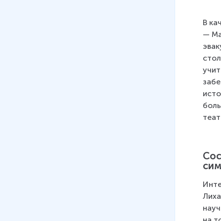
В ка
— Ма
эвак
стол
учит
забе
исто
боль
теат
Сос
сим
Инте
Лиха
науч
на т