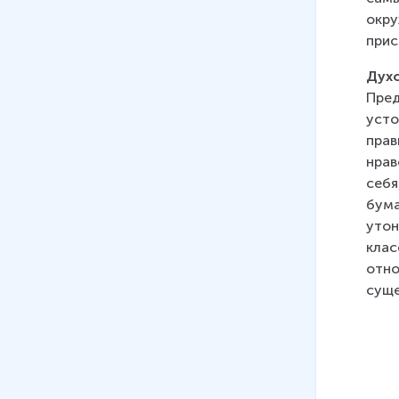
окру
прис
Духо
Пред
усто
прав
нрав
себя
бума
утон
клас
отно
суще