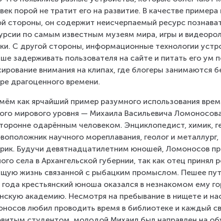
век порой не тратит его на развитие. В качестве пример
й стороны, он содержит неисчерпаемый ресурс познава
урсии по самым известным музеям мира, игры и видеорол
ки. С другой стороны, информационные технологии устр
ше задерживать пользователя на сайте и питать его ум 
ирование внимания на клипах, где блогеры занимаются 
ре драгоценного времени.
мём как ярчайший пример разумного использования врем
ого мирового уровня — Михаила Васильевича Ломоносова.
торонне одарённым человеком. Энциклопедист, химик, ге
воположник научного мореплавания, геолог и металлург, 
рик. Будучи девятнадцатилетним юношей, Ломоносов при
ого села в Архангельской губернии, так как отец принял 
щую жизнь связанной с рыбацким промыслом. Пешее путеш
 года крестьянский юноша оказался в незнакомом ему го
нскую академию. Несмотря на пребывание в нищете и на
носов любил проводить время в библиотеке и каждый св
витым студентом, молодой Михаил был направлен на обу