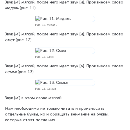
Звук [м’] мягкий, после него идет звук [и]. Произнесем слово 
ме
даль 
(рис. 11).
Рис. 11. Медаль
Звук [м’] мягкий, после него идет звук [и]. Произнесем слово 
с
ме
х
 (рис. 12).
Рис. 12. Смех
Звук [м’] мягкий, после него идет звук [э]. Произнесем слово 
се
мь
я
 (рис. 13).
Рис. 13. Семья
Звук [м’] в этом слове мягкий.
Нам необходимо не только читать и произносить 
отдельные буквы, но и обращать внимание на буквы, 
которые стоят после них.