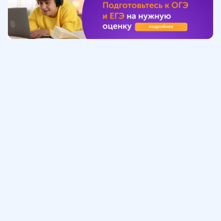
Обучение
ИнтернетУрок
Помощь
© ИнтернетУрок, 2009-
2026
8 (800) 775-41-21
info@interneturok.ru
101 000, г. Москва а/я 711 ООО «ИНТЕРДА»
Соглашение о пользовании сайтом