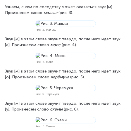
Узнаем, с кем по соседству может оказаться звук [м]. 
Произнесем слово 
ма
лыш
 (рис. 3).
Рис. 3. Малыш
Звук [м] в этом слове звучит твердо, после него идет звук 
[а]. Произнесем слово 
мо
пс
 (рис. 4).
Рис. 4. Мопс
Звук [м] в этом слове звучит твердо, после него идет звук 
[о]. Произнесем слово 
черё
му
ха
 (рис. 5).
Рис. 5. Черемуха
Звук [м] в этом слове звучит твердо, после него идет звук 
[у]. Произнесем слово 
схе
мы
 (рис. 6).
Рис. 6. Схемы