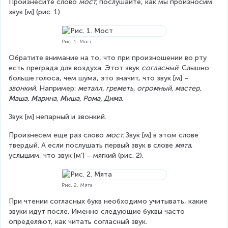
Произнесите слово 
мост, 
послушайте, как мы произносим 
звук [м] (рис. 1).
Рис. 1. Мост
Обратите внимание на то, что при произношении во рту 
есть преграда для воздуха. Этот звук 
согласный
. Слышно 
больше голоса, чем шума, это значит, что звук [м] – 
звонкий
. Например: 
м
еталл, гре
м
еть, огро
м
ный, 
м
астер, 
М
аша, 
М
арина, 
М
иша, Ро
м
а, Ди
м
а.
Звук [м] непарный и звонкий.
Произнесем еще раз слово 
м
ост. 
Звук [м] в этом слове 
твердый. А если послушать первый звук в слове 
м
ята
, 
услышим, что звук [м’] – мягкий (рис. 2).
Рис. 2. Мята
При чтении согласных букв необходимо учитывать, какие 
звуки идут после. Именно следующие буквы часто 
определяют, как читать согласный звук.