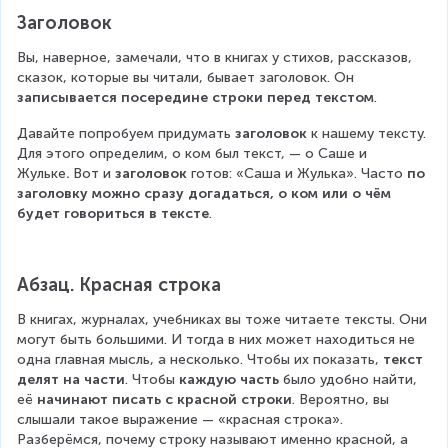
Заголовок
Вы, наверное, замечали, что в книгах у стихов, рассказов, 
сказок, которые вы читали, бывает заголовок. Он 
записывается посередине строки перед текстом
.
Давайте попробуем придумать 
заголовок
 к нашему тексту. 
Для этого определим, о ком был текст, — о Саше и 
Жульке
.
 Вот и 
заголовок
 готов: «Саша и Жулька». Часто 
по 
заголовку можно
сразу догадаться, о ком
или о чём 
будет говориться в тексте
.
Абзац. Красная строка
В книгах, журналах, учебниках вы тоже читаете тексты. Они 
могут быть большими. И тогда в них может находиться не 
одна главная мысль, а несколько. Чтобы их показать, 
текст 
делят на части
. Чтобы 
каждую часть
 было удобно найти, 
её 
начинают писать с
красной строки
. Вероятно, вы 
слышали такое выражение — «красная строка». 
Разберёмся, почему строку называют именно красной, а 