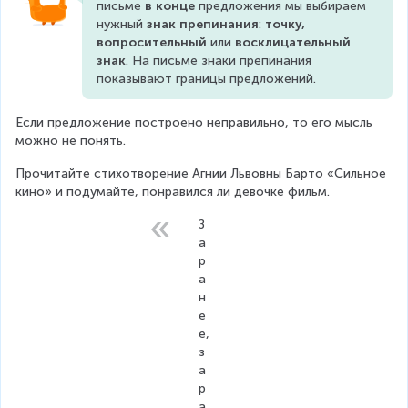
письме 
в конце
 предложения мы выбираем 
нужный 
знак препинания
: 
точку, 
вопросительный 
или
 восклицательный 
знак
. На письме знаки препинания 
показывают границы предложений.
Если предложение построено неправильно, то его мысль 
можно не понять.
Прочитайте стихотворение Агнии Львовны Барто «Сильное 
кино» и подумайте, понравился ли девочке фильм.
З
а
р
а
н
е
е, 
з
а
р
а