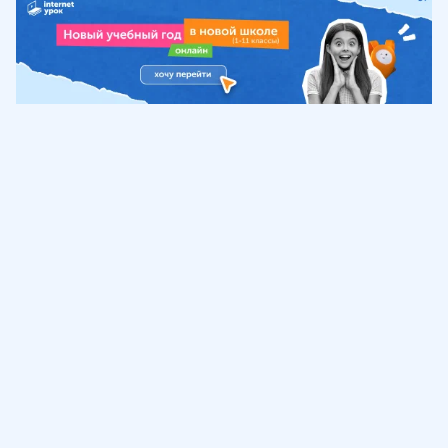
Обучение
ИнтернетУрок
Помощь
© ИнтернетУрок, 2009-
2026
8 (800) 775-41-21
info@interneturok.ru
101 000, г. Москва а/я 711 ООО «ИНТЕРДА»