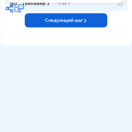
Тренажёр 3
0
из
3
Следующий шаг