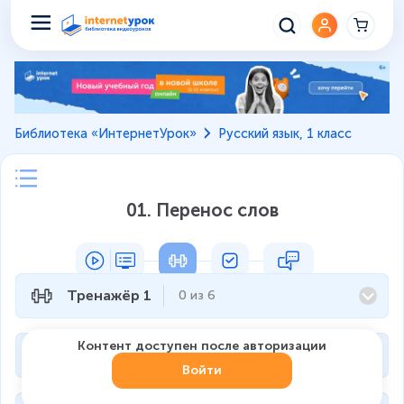
Библиотека «ИнтернетУрок»
Русский язык, 1 класс
01. Перенос слов
Тренажёр 1
0
из
6
Контент доступен после авторизации
Тренажёр 2
0
из
5
Войти