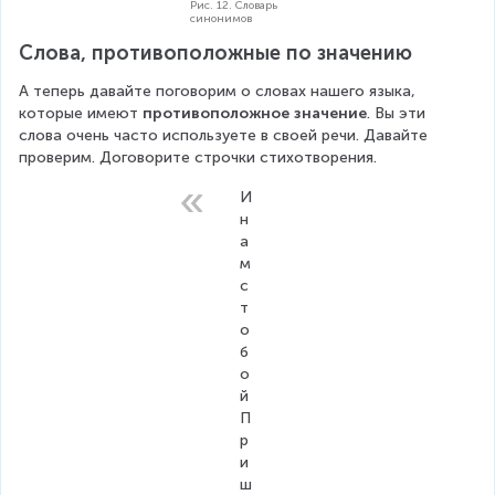
Рис. 12. Словарь
синонимов
Слова, противоположные по значению
А теперь давайте поговорим о словах нашего языка, 
которые имеют 
противоположное значение
. Вы эти 
слова очень часто используете в своей речи. Давайте 
проверим. Договорите строчки стихотворения.
И 
н
а
м 
с 
т
о
б
о
й
П
р
и
ш