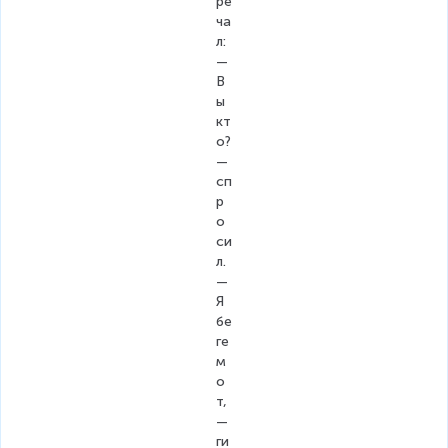
ре
ча
л:
— 
В
ы 
кт
о? 
— 
сп
р
о
си
л.
— 
Я 
бе
ге
м
о
т, 
— 
ги