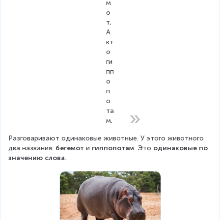
м
о
т,
А 
кт
о 
ги
пп
о
п
о
та
м.
Разговаривают одинаковые животные. У этого животного 
два названия: 
бегемот
 и 
гиппопотам
. Это 
одинаковые по 
значению слова
.