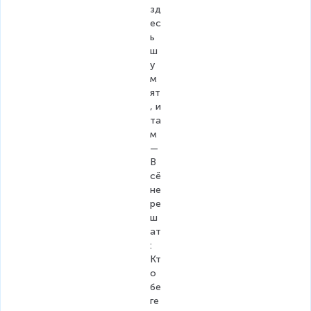
зд
ес
ь 
ш
у
м
ят
, и 
та
м 
—
В
сё 
не 
ре
ш
ат
: 
Кт
о 
бе
ге