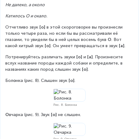
Не далеко, а около
Катилось О и окало.
Отчетливо звук 
[о] 
в этой скороговорке вы произнесли 
только четыре раза, но если бы вы рассматривали её 
глазами, то увидели бы в ней целых восемь букв 
О
. Вот 
какой хитрый звук 
[о]
. Он умеет превращаться в звук 
[а]
.
Потренируйтесь различать звуки 
[о] 
и 
[а]
. Произнесите 
вслух название породы каждой собаки и определите, в 
названиях каких пород слышен звук 
[о]
.
Бол
о
нка (рис. 8). Слышен звук 
[о]
.
Рис. 8. Болонка
О
вчарка (рис. 9). Звук 
[о] 
не слышен.
Рис. 9. Овчарка