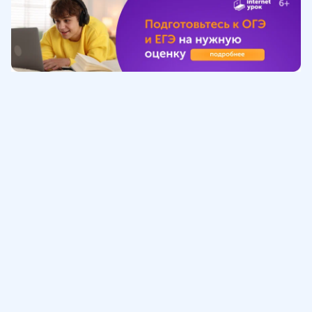
Обучение
ИнтернетУрок
Помощь
© ИнтернетУрок, 2009-
2026
8 (800) 775-41-21
info@interneturok.ru
101 000, г. Москва а/я 711 ООО «ИНТЕРДА»