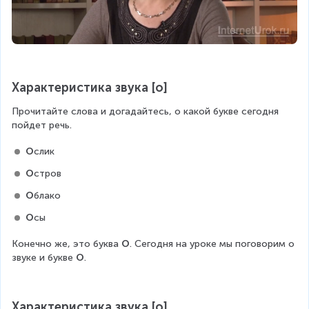
Характеристика звука [о]
Прочитайте слова и догадайтесь, о какой букве сегодня 
пойдет речь.
О
слик
О
стров
О
блако
О
сы
Конечно же, это буква 
О
. Сегодня на уроке мы поговорим о 
звуке и букве 
О
.
Характеристика звука [о]