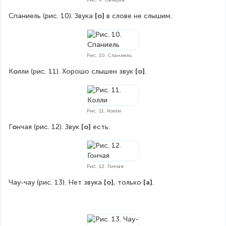
Спаниель (рис. 10). Звука 
[о]
 в слове не слышим.
Рис. 10. Спаниель
К
о
лли (рис. 11). Хорошо слышен звук 
[о]
.
Рис. 11. Колли
Г
о
нчая (рис. 12). Звук 
[о] 
есть.
Рис. 12. Гончая
Чау-чау (рис. 13). Нет звука 
[о]
, только 
[а]
.