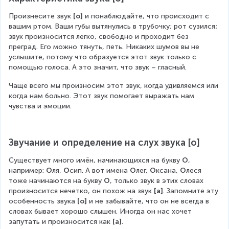
Произнесите звук 
[о]
 и понаблюдайте, что происходит с 
вашим ртом. Ваши губы вытянулись в трубочку; рот сузился; 
звук произносится легко, свободно и проходит без 
преград. Его можно тянуть, петь. Никаких шумов вы не 
услышите, потому что образуется этот звук только с 
помощью голоса. А это значит, что звук – гласный.
Чаще всего мы произносим этот звук, когда удивляемся или 
когда нам больно. Этот звук помогает выражать нам 
чувства и эмоции.
Звучание и определение на слух звука [о]
Существует много имён, начинающихся на букву 
О
, 
например: 
О
ля, 
О
сип. А вот имена 
О
лег, 
О
ксана, 
О
леся 
тоже начинаются на букву 
О
, только звук в этих словах 
произносится нечетко, он похож на звук 
[а]
. Запомните эту 
особенность звука 
[о]
 и не забывайте, что он не всегда в 
словах бывает хорошо слышен. Иногда он нас хочет 
запутать и произносится как 
[а]
.