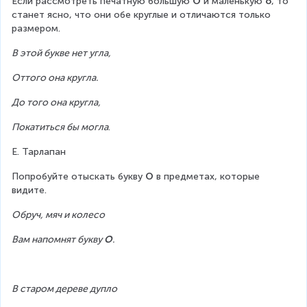
Если рассмотреть печатную большую 
О
 и маленькую 
о
, то 
станет ясно, что они обе круглые и отличаются только 
размером.
В этой букве нет угла,
Оттого она кругла.
До того она кругла,
Покатиться бы могла
.
Е. Тарлапан
Попробуйте отыскать букву 
О
 в предметах, которые 
видите.
Обруч, мяч и колесо
Вам напомнят букву 
О
.
В старом дереве дупло