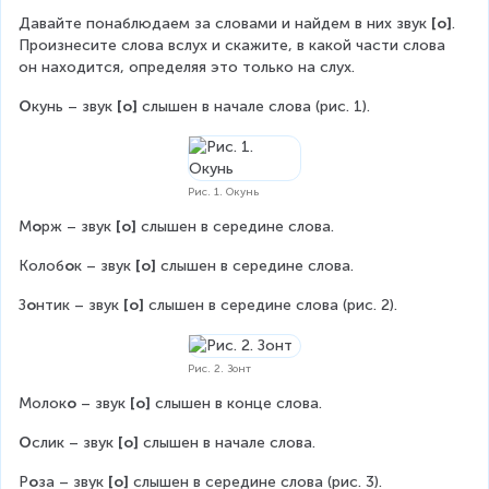
Давайте понаблюдаем за словами и найдем в них звук 
[о]
. 
Произнесите слова вслух и скажите, в какой части слова 
он находится, определяя это только на слух.
О
кунь – звук 
[о]
 слышен в начале слова (рис. 1).
Рис. 1. Окунь
М
о
рж – звук 
[о]
 слышен в середине слова.
Колоб
о
к – звук 
[о]
 слышен в середине слова.
З
о
нтик – звук 
[о]
 слышен в середине слова (рис. 2).
Рис. 2. Зонт
Молок
о
 – звук 
[о]
 слышен в конце слова.
О
слик – звук 
[о]
 слышен в начале слова.
Р
о
за – звук 
[о]
 слышен в середине слова (рис. 3).