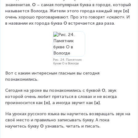
знаменитая. 
О
 – самая популярная буква в городе, который 
называется Вологда. Жители этого города каждый звук 
[о] 
очень хорошо проговаривают. Про это говорят 
«окают»
. И 
в названии их города буква 
О
 встречается два раза.
Рис. 24. Памятник
букве О в Вологде
Вот с каким интересным гласным вы сегодня 
познакомились.
Сегодня на уроке вы познакомились с буквой 
О
, звук 
которой очень любит прятаться в словах и не всегда 
произносится как 
[о]
, а иногда звучит как 
[а]
.
На уроках русского языка вы научитесь возвращать звук на 
своё место и правильно записывать букву. А пока 
научитесь букву 
О
 узнавать, читать и писать.