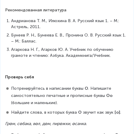
Рекомендованная литература
Андрианова Т. М., Илюхина В. А. Русский язык 1. – М.: 
Астрель, 2011.
Бунеев Р. Н., Бунеева Е. В., Пронина О. В. Русский язык 1. 
– М.: Баллас.
Агаркова Н. Г., Агарков Ю. А. Учебник по обучению 
грамоте и чтению: Азбука. Академкнига/Учебник.
Проверь себя
Потренируйтесь в написании буквы 
О
. Напишите 
самостоятельно печатные и прописные буквы 
Оо
(большие и маленькие).
Найдите слова, в которых буква 
О
 звучит как звук 
[о]
.
Гр
о
м, с
о
бака, в
о
л, д
о
м, пир
о
жки, 
о
санка.