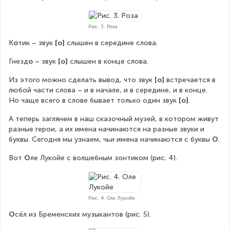
Рис. 3. Роза
К
о
тик – звук 
[о]
 слышен в середине слова.
Гнезд
о
 – звук 
[о]
 слышен в конце слова.
Из этого можно сделать вывод, что звук 
[о]
 встречается в 
любой части слова – и в начале, и в середине, и в конце. 
Но чаще всего в слове бывает только один звук 
[о]
.
А теперь заглянем в наш сказочный музей, в котором живут 
разные герои, а их имена начинаются на разные звуки и 
буквы. Сегодня мы узнаем, чьи имена начинаются с буквы 
О
.
Вот 
О
ле Лукойе с волшебным зонтиком (рис. 4).
Рис. 4. Оле Лукойе
О
сёл из Бременских музыкантов (рис. 5).