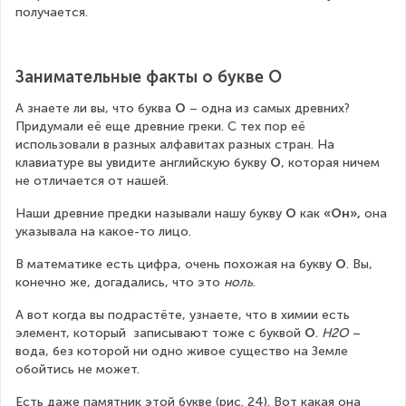
получается.
Занимательные факты о букве О
А знаете ли вы, что буква 
О
 – одна из самых древних? 
Придумали её еще древние греки. С тех пор её 
использовали в разных алфавитах разных стран. На 
клавиатуре вы увидите английскую букву 
О
, которая ничем 
не отличается от нашей.
Наши древние предки называли нашу букву 
О
 как 
«Он»,
 она 
указывала на какое-то лицо.
В математике есть цифра, очень похожая на букву 
О
. Вы, 
конечно же, догадались, что это 
ноль
.
А вот когда вы подрастёте, узнаете, что в химии есть 
элемент, который  записывают тоже с буквой 
О
. 
Н2О
 – 
вода, без которой ни одно живое существо на Земле 
обойтись не может.
Есть даже памятник этой букве (рис. 24). Вот какая она 