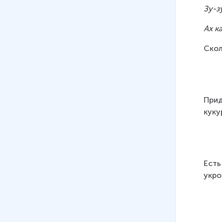
Зу-з
Ах к
Скол
Прид
кукур
Есть
укро