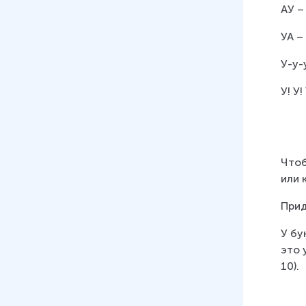
АУ –
УА –
У-у-
У! У!
Чтоб
или 
Прид
У бу
это 
10).