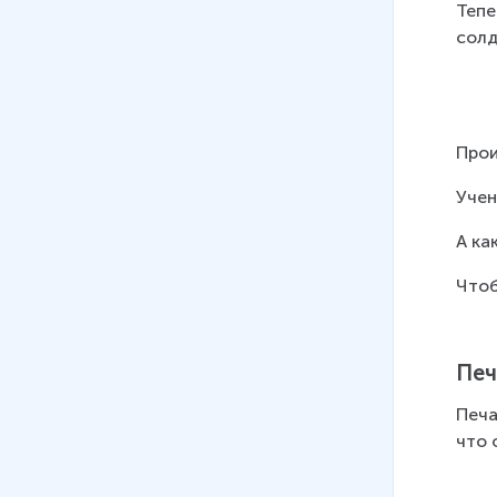
Тепе
солд
Прои
Учен
А ка
Чтоб
Печ
Печа
что 