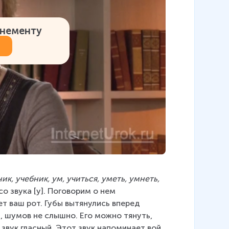
онементу
ник, учебник, ум, учиться, уметь, умнеть, 
о звука [у]. Поговорим о нем 
т ваш рот. Губы вытянулись вперед 
, шумов не слышно. Его можно тянуть, 
 звук гласный. Этот звук напоминает вой 