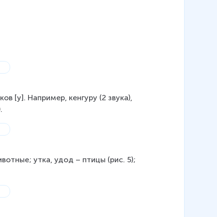
 [у]. Например, кенгуру (2 звука), 
.
вотные; утка, удод – птицы (рис. 5); 