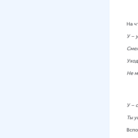
На ч
У – 
Смел
Уход
Не м
У – 
Ты у
Вспо