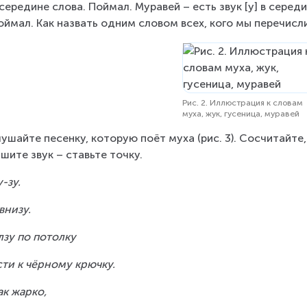
в середине слова. Поймал. Муравей – есть звук [у] в середи
оймал. Как назвать одним словом всех, кого мы перечисли
Рис. 2. Иллюстрация к словам
муха, жук, гусеница, муравей
ушайте песенку, которую поёт муха (рис. 3). Сосчитайте, 
шите звук – ставьте точку.
у-зу.
внизу.
лзу по потолку
сти к чёрному крючку.
как жарко,