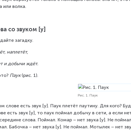
а или волка.
ва со звуком [у]
дайте загадку.
ёт, наплетёт,
т и добычи ждёт.
это? 
Паук 
(рис. 1).
Рис. 1. Паук
ом слове есть звук [у]. Паук плетёт паутину. Для кого? Б
ове есть звук [у], то паук поймал добычу в сети, а если не
в середине слова. Поймал. Комар – нет звука [у]. Не поймал.
ал. Бабочка – нет звука [у]. Не поймал. Мотылек – нет звук