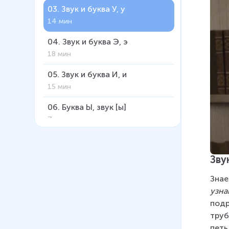
03
.
Звук и буква У, у
14 мин
04
.
Звук и буква Э, э
18 мин
05
.
Звук и буква И, и
15 мин
06
.
Буква Ы, звук [ы]
7 мин
07
.
Буква М, звук м
9 мин
Звук
08
.
Звук и буква Н, н
Знае
17 мин
узна
подр
09
.
Звук и буква Р, р
труб
19 мин
петь