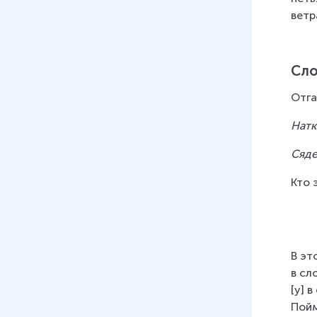
10
.
Буква Л, звук [л]
ветр
7 мин
11
.
Звук [й'], буква Й
Сло
12 мин
Отга
12
.
Буквы Я, я. Звуки буквы я
17 мин
Натк
13
.
Буква Ю и звуки, которые
Сяде
она обозначает
Кто 
13 мин
14
.
Буквы «е» и «ё» и звуки,
которые они обозначают
16 мин
В эт
в сл
15
.
Звуки [т], [т'] буквы Т, т
[у] 
14 мин
Пойм