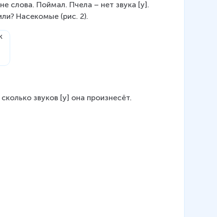
не слова. Поймал. Пчела – нет звука [у]. 
ли? Насекомые (рис. 2).
сколько звуков [у] она произнесёт. 