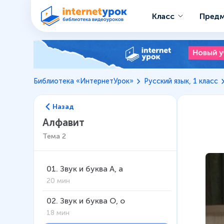
Класс
Пред
Библиотека «ИнтернетУрок»
Русский язык, 1 класс
Назад
Алфавит
Тема
2
01
.
Звук и буква А, а
20 мин
02
.
Звук и буква О, о
18 мин