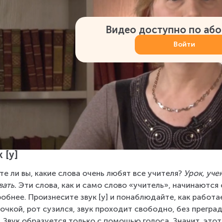
Видео доступно по аб
Войти
 [у]
те ли вы, какие слова очень любят все учителя? 
Урок, уче
вать.
 Эти слова, как и само слово «учитель», начинаются с
обнее. Произнесите звук [у] и понаблюдайте, как работае
очкой, рот сузился, звук проходит свободно, без преград
. Звук образуется только с помощью голоса. Значит, этот