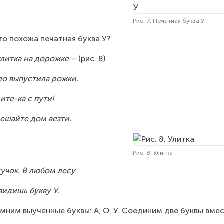
Рис. 7. Печатная буква У
то похожа печатная буква У?
улитка на дорожке – 
(рис. 8)
о выпустила рожки.
ите-ка с пути!
ешайте дом везти.
Рис. 8. Улитка
сучок. В любом лесу
видишь букву У.
мним выученные буквы: А, О, У. Соединим две буквы вмес