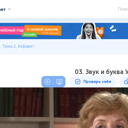
мет
Тема 2. Алфавит
03. Звук и буква У
Проверь себя