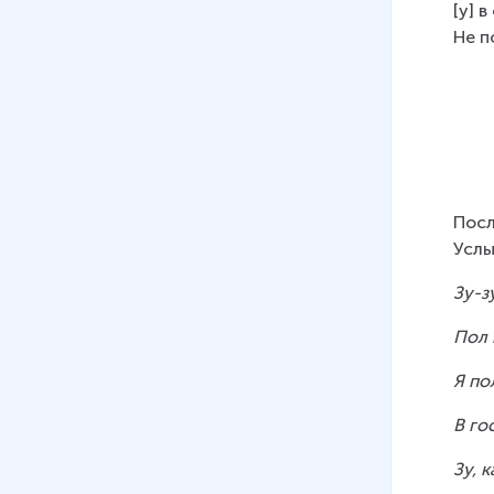
16
.
Звуки [д], [д'] буквы Д, д
[у] 
19 мин
Не п
17
.
Звуки [с], [с'] буквы С, с
15 мин
18
.
Буквы З, з, звуки [з] и [з’]
9 мин
19
.
Буквы К, к, звуки [к] и [к’]
Посл
8 мин
Услы
20
.
Буквы Г и г, звуки [г], [г’]
Зу-з
8 мин
Пол 
21
.
Буква Б, звук [б]
Я по
8 мин
В го
22
.
Буква Ч, звук [ч']
6 мин
Зу, 