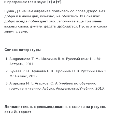
и превращаются в звуки 
[т] 
и 
[т′]
.
Буква 
Д
 в нашем алфавите появилась со слова 
добро
. Без 
добра и в наши дни, конечно, не обойтись. И в сказках 
добро всегда побеждает зло. Запомните ещё три очень 
важных слова: 
д
умать
, 
д
елать
, 
д
обиваться
. Пусть эти слова 
живут с вами.
Список литературы
Андрианова Т. М., Илюхина В. А. Русский язык 1. – М.: 
Астрель, 2011.
Бунеев Р. Н., Бунеева Е. В., Пронина О. В. Русский язык 1. 
М.: Баллас, 2012.
Агаркова Н. Г., Агарков Ю. А. Учебник по обучению 
грамоте и чтению: Азбука. Академкнига/Учебник, 2013.
Дополнительные рекомендованные ссылки на ресурсы 
сети Интернет