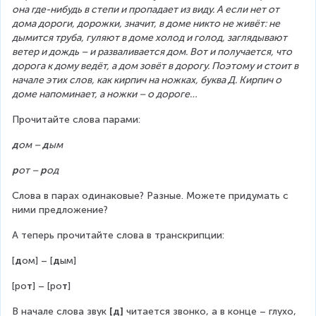
она где-нибудь в степи и пропадает из виду. А если нет от 
дома дороги, дорожки, значит, в доме никто не живёт: не 
дымится труба, гуляют в доме холод и голод, заглядывают 
ветер и дождь – и разваливается дом. Вот и получается, что 
дорога к дому ведёт, а дом зовёт в дорогу. Поэтому и стоит в 
начале этих слов, как кирпич на ножках, буква Д. Кирпич о 
доме напоминает, а ножки – о дороге…
Прочитайте слова парами:
д
ом – 
д
ым
р
от – 
р
од
Слова в парах одинаковые? Разные. Можете придумать с 
ними предложение?
А теперь прочитайте слова в транскрипции:
[
д
ом] – [
д
ым]
[ро
т
] – [ро
т
]
В начале слова звук 
[д]
 читается звонко, а в конце – глухо, 