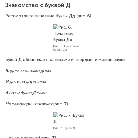
Знакомство с буквой Д
Рассмотрите печатные буквы 
Дд 
(рис. 6).
Рис. 6. Печатные
буквы Дд
Буква 
Д
 обозначает на письме и твёрдые, и мягкие звуки.
Видны за окнами дома
И дети на дорожках.
А вот и буква 
Д
 сама
На самоварных ножках 
(рис. 7)
.
Рис. 7. Буква Д
На что похожа буква 
Д
?