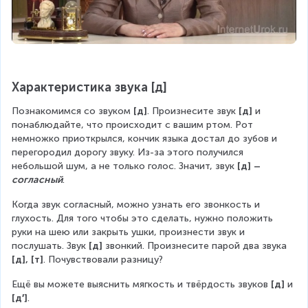
Характеристика звука [д]
Познакомимся со звуком 
[д]
. Произнесите звук 
[д] 
и 
понаблюдайте, что происходит с вашим ртом. Рот 
немножко приоткрылся, кончик языка достал до зубов и 
перегородил дорогу звуку. Из-за этого получился 
небольшой шум, а не только голос. Значит, звук 
[д] – 
согласный
.  
Когда звук согласный, можно узнать его звонкость и 
глухость. Для того чтобы это сделать, нужно положить 
руки на шею или закрыть ушки, произнести звук и 
послушать. Звук 
[д] 
звонкий. Произнесите парой два звука 
[д], [т]
. Почувствовали разницу?
Ещё вы можете выяснить мягкость и твёрдость звуков 
[д] 
и 
[д′]
.