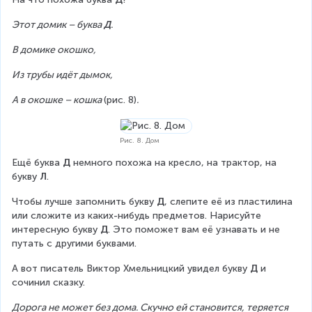
Этот домик – буква 
Д
.
В домике окошко,
Из трубы идёт дымок,
А в окошке – кошка 
(рис. 8)
.
Рис. 8. Дом
Ещё буква 
Д
 немного похожа на кресло, на трактор, на 
букву 
Л
.
Чтобы лучше запомнить букву 
Д
, слепите её из пластилина 
или сложите из каких-нибудь предметов. Нарисуйте 
интересную букву 
Д
. Это поможет вам её узнавать и не 
путать с другими буквами.
А вот писатель Виктор Хмельницкий увидел букву 
Д
 и 
сочинил сказку.
Дорога не может без дома. Скучно ей становится, теряется 