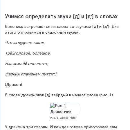
Учимся определять звуки [д] и [д′] в словах
Выясним, встречаются ли слова со звуками 
[д]
 и 
[д′]
. Для 
этого отправимся в сказочный музей.
Что за чудище такое,
Трёхголовое, большое,
Над землёй оно летит,
Жарким пламенем пыхтит?
(Дракон)
В слове 
д
ракон 
звук [д] твёрдый в начале слова (рис. 1).
Рис. 1. Дракончик
У дракона три головы. И каждая голова приготовила вам 