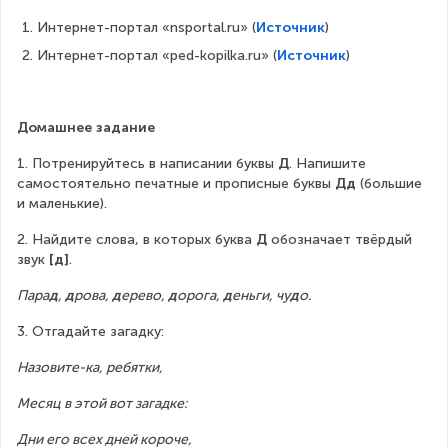
Интернет-портал «nsportal.ru» (
Источник
)
Интернет-портал «ped-kopilka.ru» (
Источник
)
Домашнее задание
1. Потренируйтесь в написании буквы 
Д
. Напишите 
самостоятельно печатные и прописные буквы 
Дд
 (большие 
и маленькие).
2. Найдите слова, в которых буква 
Д
 обозначает твёрдый 
звук 
[д]
.
Пара
д
, 
д
рова, 
д
ерево, 
д
орога, 
д
еньги, чу
д
о.
3. Отгадайте загадку:
Назовите-ка, ребятки,
Месяц в этой вот загадке:
Дни его всех дней короче,