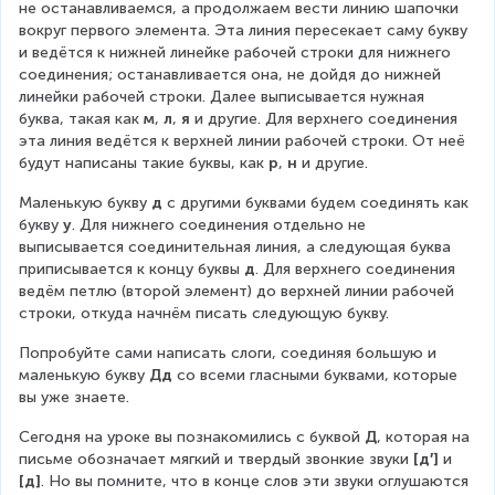
не останавливаемся, а продолжаем вести линию шапочки 
вокруг первого элемента. Эта линия пересекает саму букву 
и ведётся к нижней линейке рабочей строки для нижнего 
соединения; останавливается она, не дойдя до нижней 
линейки рабочей строки. Далее выписывается нужная 
буква, такая как 
м
, 
л
, 
я
 и другие. Для верхнего соединения 
эта линия ведётся к верхней линии рабочей строки. От неё 
будут написаны такие буквы, как 
р
, 
н
 и другие.
Маленькую букву 
д
 с другими буквами будем соединять как 
букву 
у
. Для нижнего соединения отдельно не 
выписывается соединительная линия, а следующая буква 
приписывается к концу буквы 
д
. Для верхнего соединения 
ведём петлю (второй элемент) до верхней линии рабочей 
строки, откуда начнём писать следующую букву.
Попробуйте сами написать слоги, соединяя большую и 
маленькую букву 
Дд
 со всеми гласными буквами, которые 
вы уже знаете.
Сегодня на уроке вы познакомились с буквой 
Д
, которая на 
письме обозначает мягкий и твердый звонкие звуки 
[д′] 
и 
[д]
. Но вы помните, что в конце слов эти звуки оглушаются 