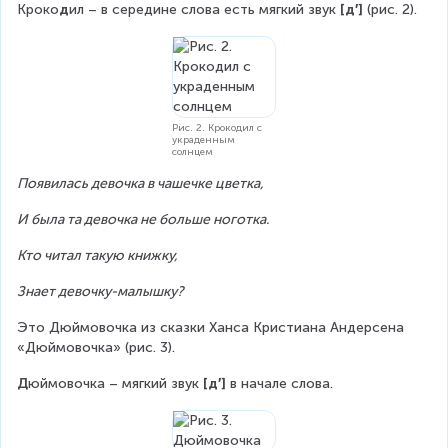
Кроко
д
ил – в середине слова есть мягкий звук 
[д′] 
(рис. 2).
Рис. 2. Крокодил с
украденным
солнцем
Появилась девочка в чашечке цветка,
И была та девочка не больше ноготка.
Кто читал такую книжку,
Знает девочку-малышку?
Это Дюймовочка из сказки Ханса Кристиана Андерсена 
«Дюймовочка» (рис. 3).
Д
юймовочка – мягкий звук 
[д′] 
в начале слова.