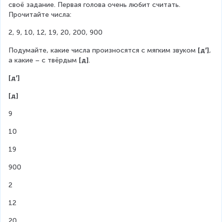
своё задание. Первая голова очень любит считать. 
Прочитайте числа:
2, 9, 10, 12, 19, 20, 200, 900
Подумайте, какие числа произносятся с мягким звуком 
[д′]
, 
а какие – с твёрдым 
[д]
.
[д′]
[д]
9
10
19
900
2
12
20