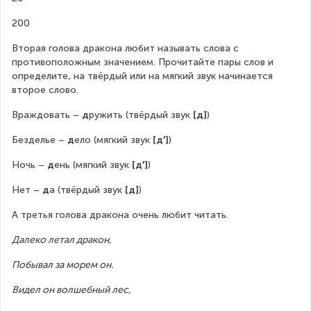
200
Вторая голова дракона любит называть слова с 
противоположным значением. Прочитайте пары слов и 
определите, на твёрдый или на мягкий звук начинается 
второе слово.  
Враждовать – 
д
ружить (твёрдый звук 
[д]
)
Безделье – 
д
ело (мягкий звук 
[д′]
)
Ночь – 
д
ень (мягкий звук 
[д′]
)
Нет – 
д
а (твёрдый звук 
[д]
)
А третья голова дракона очень любит читать.
Далеко летал дракон,
Побывал за морем он.
Видел он волшебный лес,