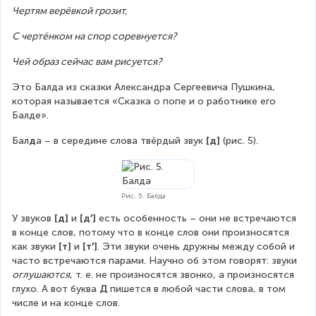
Чертям верёвкой грозит,
С чертёнком на спор соревнуется?
Чей образ сейчас вам рисуется?
Это Балда из сказки Александра Сергеевича Пушкина, 
которая называется «Сказка о попе и о работнике его 
Балде».
Бал
д
а – в середине слова твёрдый звук 
[д] 
(рис. 5).
Рис. 5. Балда
У звуков 
[д]
 и 
[д′]
 есть особенность – они не встречаются 
в конце слов, потому что в конце слов они произносятся 
как звуки 
[т]
 и 
[т′]
. Эти звуки очень дружны между собой и 
часто встречаются парами. Научно об этом говорят: звуки 
оглушаются
, т. е. не произносятся звонко, а произносятся 
глухо. А вот буква 
Д
 пишется в любой части слова, в том 
числе и на конце слов.