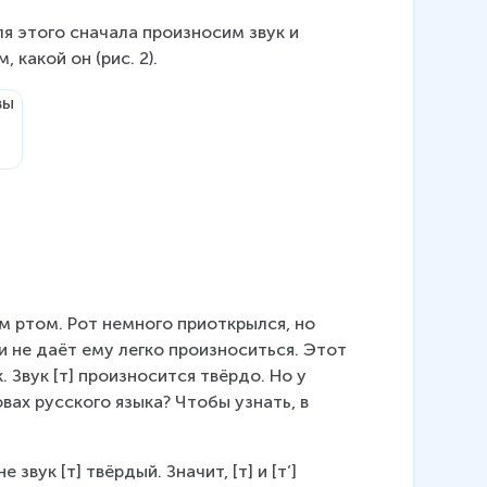
я этого сначала произносим звук и 
 какой он (рис. 2).
м ртом. Рот немного приоткрылся, но 
и не даёт ему легко произноситься. Этот 
. Звук [т] произносится твёрдо. Но у 
ловах русского языка? Чтобы узнать, в 
звук [т] твёрдый. Значит, [т] и [т’] 