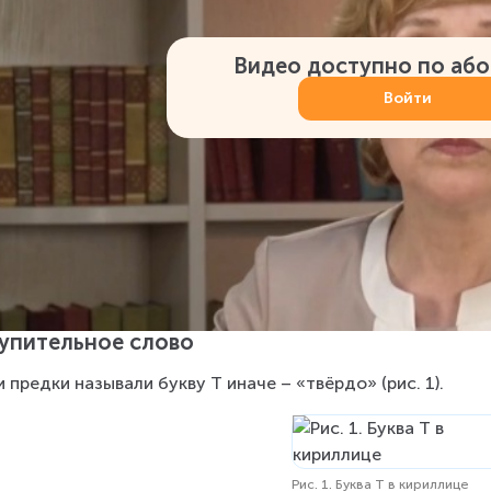
Видео доступно по аб
Войти
упительное слово
 предки называли букву Т иначе – «твёрдо» (рис. 1).
Рис. 1. Буква Т в кириллице