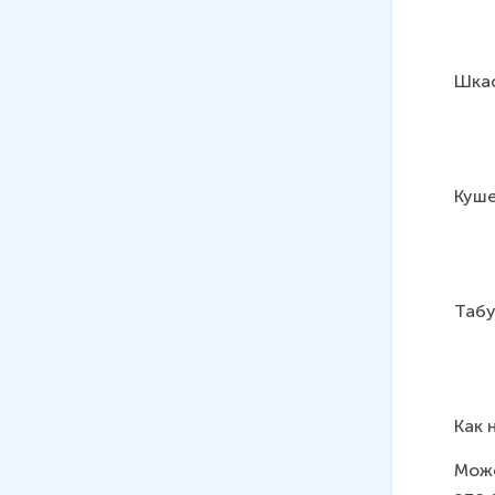
Шкаф 
Куше
Табу
Как 
Може