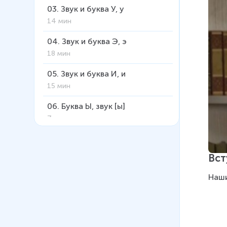
03
.
Звук и буква У, у
14 мин
04
.
Звук и буква Э, э
18 мин
05
.
Звук и буква И, и
15 мин
06
.
Буква Ы, звук [ы]
7 мин
07
.
Буква М, звук м
9 мин
Вст
08
.
Звук и буква Н, н
Наши
17 мин
09
.
Звук и буква Р, р
19 мин