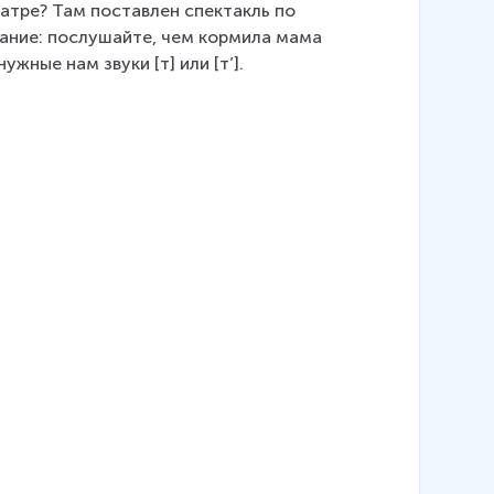
еатре? Там поставлен спектакль по 
ание: послушайте, чем кормила мама 
ужные нам звуки [т] или [т’].