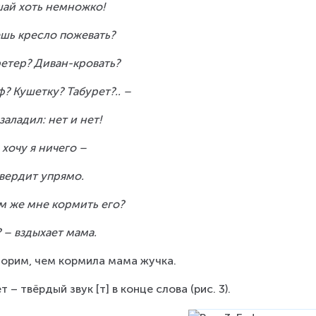
ай хоть немножко!
шь кресло пожевать?
етер? Диван-кровать?
? Кушетку? Табурет?.. –
заладил: нет и нет!
 хочу я ничего –
вердит упрямо.
м же мне кормить его?
 – вздыхает мама.
орим, чем кормила мама жучка.
т – твёрдый звук [т] в конце слова (рис. 3).