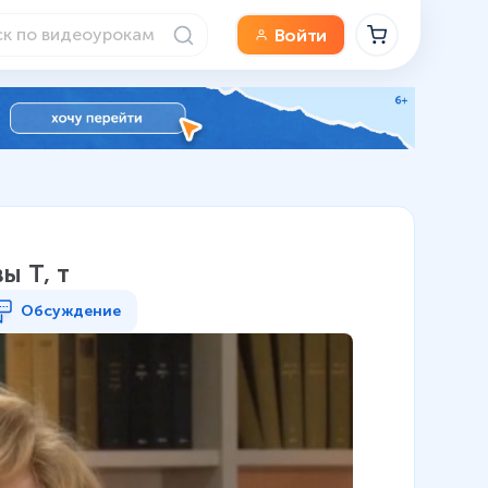
Войти
вы Т, т
Обсуждение