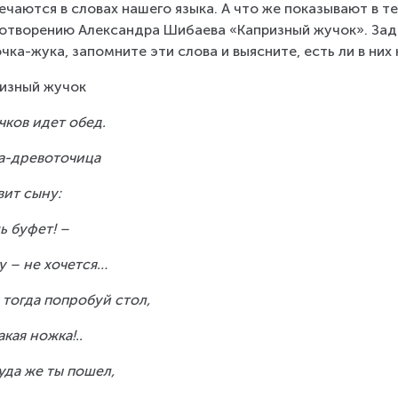
ечаются в словах нашего языка. А что же показывают в т
отворению Александра Шибаева «Капризный жучок». Зад
чка-жука, запомните эти слова и выясните, есть ли в них н
изный жучок
чков идет обед.
а-древоточица
ит сыну:
ь буфет! –
у – не хочется…
 тогда попробуй стол,
акая ножка!..
уда же ты пошел,