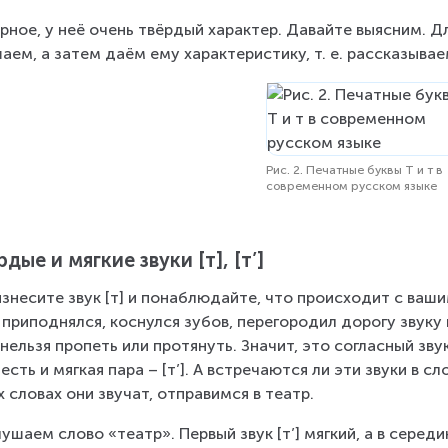
рное, у неё очень твёрдый характер. Давайте выясним. Дл
аем, а затем даём ему характеристику, т. е. рассказываем,
Рис. 2. Печатные буквы Т и т в
современном русском языке
рдые и мягкие звуки [т], [т’]
знесите звук [т] и понаблюдайте, что происходит с ваши
 приподнялся, коснулся зубов, перегородил дорогу звуку 
 нельзя пропеть или протянуть. Значит, это согласный звук
 есть и мягкая пара – [т’]. А встречаются ли эти звуки в с
х словах они звучат, отправимся в театр.
ушаем слово «театр». Первый звук [т’] мягкий, а в середине 