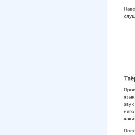
10
.
Буква Л, звук [л]
Наве
7 мин
слуш
11
.
Звук [й'], буква Й
12 мин
12
.
Буквы Я, я. Звуки буквы я
17 мин
13
.
Буква Ю и звуки, которые
она обозначает
Твё
13 мин
Прои
14
.
Буквы «е» и «ё» и звуки,
язык
которые они обозначают
звук
16 мин
него
15
.
Звуки [т], [т'] буквы Т, т
каки
14 мин
Посл