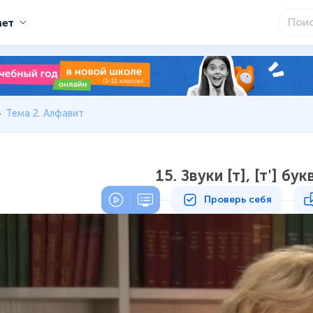
мет
Тема 2. Алфавит
15. Звуки [т], [т'] бук
Проверь себя