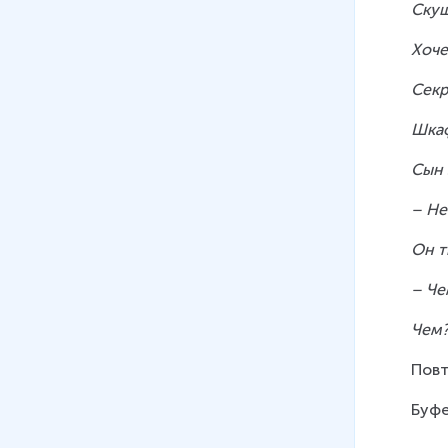
Скуш
Хоче
Секр
Шкаф
Сын 
– Не
Он т
– Че
Чем?
Повт
Буфе