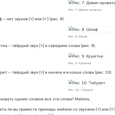
Рис. 7. Диван-кровать
– нет звуков [т] или [т’] (рис. 8).
Рис. 8. Шкаф
тка – твёрдый звук [т] в середине слова (рис. 9).
Рис. 9. Кушетка
рет – твёрдый звук [т] в начале и в конце слова (рис. 10).
Рис. 10. Табурет
назвать одним словом все эти слова? Мебель.
те ли вы привести примеры мебели со звуками [т] или [т’]?