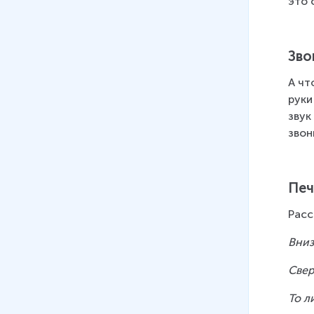
это 
Зво
А чт
руки
звук
звон
Печ
Расс
Вниз
Свер
То л