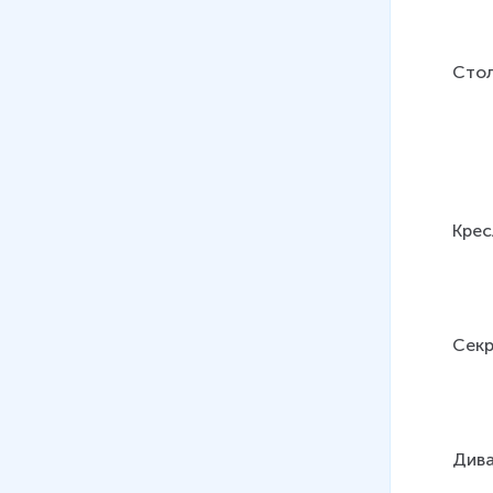
Стол
Кресл
Секр
Дива