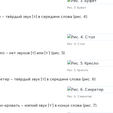
Рис. 3. Буфет
 – твёрдый звук [т] в середине слова (рис. 4).
Рис. 4. Стол
о – нет звуков [т] или [т’] (рис. 5).
Рис. 5. Кресло
етер – твёрдый звук [т] в середине слова (рис. 6).
Рис. 6. Секретер
н-кровать – мягкий звук [т’] в конце слова (рис. 7).