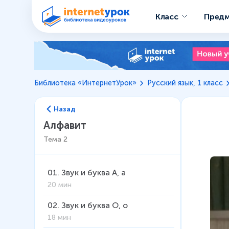
Класс
Пред
Библиотека «ИнтернетУрок»
Русский язык, 1 класс
Назад
Алфавит
Тема
2
01
.
Звук и буква А, а
20 мин
02
.
Звук и буква О, о
18 мин