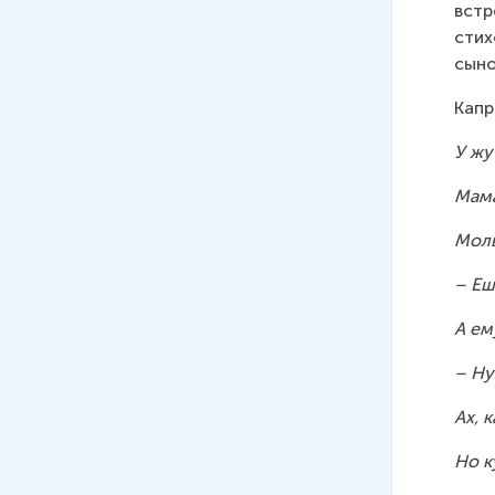
16
.
Звуки [д], [д'] буквы Д, д
встр
19 мин
стих
сыно
17
.
Звуки [с], [с'] буквы С, с
15 мин
Капр
18
.
Буквы З, з, звуки [з] и [з’]
У жу
9 мин
Мам
19
.
Буквы К, к, звуки [к] и [к’]
Молв
8 мин
– Еш
20
.
Буквы Г и г, звуки [г], [г’]
8 мин
А ем
21
.
Буква Б, звук [б]
– Ну
8 мин
Ах, к
22
.
Буква Ч, звук [ч']
6 мин
Но к