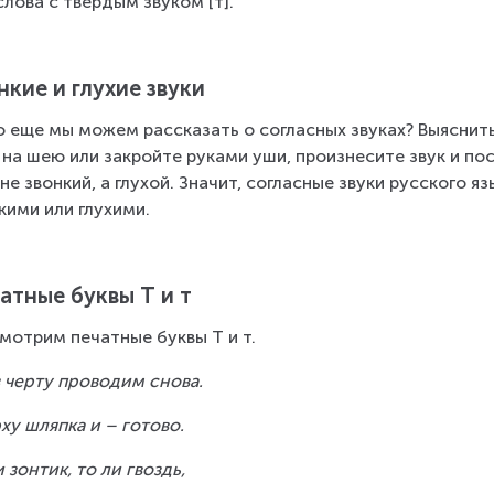
слова с твёрдым звуком [т].
нкие и глухие звуки
о еще мы можем рассказать о согласных звуках? Выяснить
 на шею или закройте руками уши, произнесите звук и пос
 не звонкий, а глухой. Значит, согласные звуки русского 
кими или глухими.
атные буквы Т и т
мотрим печатные буквы Т и т.
 черту проводим снова.
ху шляпка и – готово.
и зонтик, то ли гвоздь,