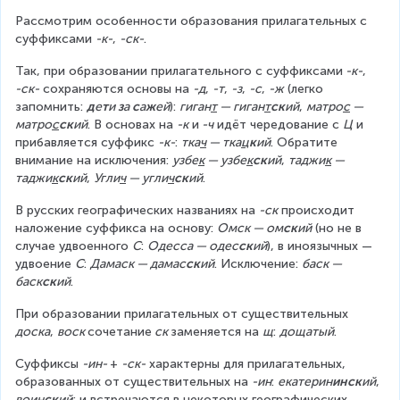
Рассмотрим особенности образования прилагательных с 
суффиксами 
-к-
, 
-ск-
.
Так, при образовании прилагательного с суффиксами
 -к-
, 
-ск-
 сохраняются основы на 
-д
, 
-т
, 
-з
, 
-с
, 
-ж
 (легко 
запомнить: 
д
е
т
и 
з
а 
с
а
ж
ей
): 
гиган
т
 — гиган
т
ск
ий
, 
матро
с
 — 
матро
с
ск
ий
. В основах на 
-к
 и
 -ч
 идёт чередование с 
Ц
 и 
прибавляется суффикс 
-к-
: 
тка
ч
 — тка
ц
к
ий
. Обратите 
внимание на исключения: 
узбе
к
 — узбе
к
ск
ий
, 
таджи
к
 — 
таджи
к
ск
ий
, 
Угли
ч
 — угли
ч
ск
ий
.
В русских географических названиях на 
-ск
 происходит 
наложение суффикса на основу: 
Омск — ом
ск
ий
 (но не в 
случае удвоенного 
С
: 
Одесса — одес
ск
ий
), в иноязычных — 
удвоение 
С
: 
Дамаск — дамас
ск
ий
. Исключение: 
баск — 
баск
ск
ий
.
При образовании прилагательных от существительных 
доска
, 
воск 
сочетание
 ск 
заменяется на 
щ
: 
дощатый
.
Суффиксы 
-ин- 
+ 
-ск-
 характерны для прилагательных, 
образованных от существительных на 
-ин
: 
екатерин
инск
ий
, 
воин
ск
ий
; и встречаются в некоторых географических 