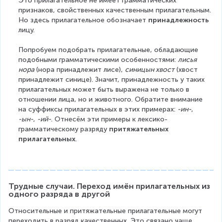
Это прилагательное не имеет грамматических 
признаков, свойственных качественным прилагательным. 
Но здесь прилагательное обозначает 
принадлежность
лицу.
Попробуем подобрать прилагательные, обладающие 
подобными грамматическими особенностями: 
лисья 
нора
 (нора принадлежит лисе), 
синицын хвост
 (хвост 
принадлежит синице). Значит, принадлежность у таких 
прилагательных может быть выражена не только в 
отношении лица, но и животного. Обратите внимание 
на суффиксы прилагательных в этих примерах: 
-ин-
, 
-ын-
, 
-ий-
. Отнесём эти примеры к лексико-
грамматическому разряду 
притяжательных 
прилагательных
.
Трудные случаи. Переход имён прилагательных из 
одного разряда в другой 
Относительные и притяжательные прилагательные могут 
переходить в разряд качественных. Это связано чаще 