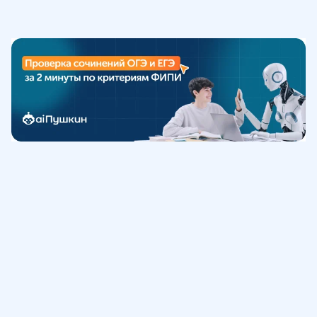
Обучение
ИнтернетУрок
Помощь