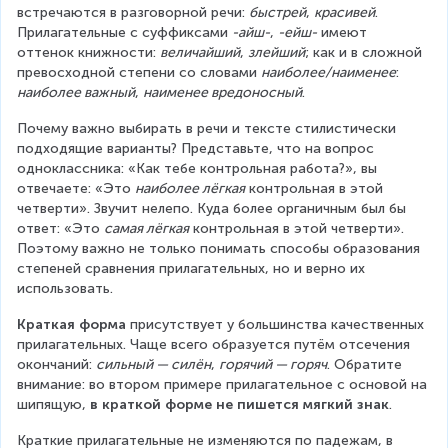
встречаются в разговорной речи: 
быстрей
, 
красивей
. 
Прилагательные с суффиксами 
-айш-
, 
-ейш-
 имеют 
оттенок книжности: 
величайший
, 
злейший
; как и в сложной 
превосходной степени со словами 
наиболее/наименее
: 
наиболее важный
, 
наименее вредоносный
.
Почему важно выбирать в речи и тексте стилистически 
подходящие варианты? Представьте, что на вопрос 
одноклассника: «Как тебе контрольная работа?», вы 
отвечаете: «Это 
наиболее лёгкая
 контрольная в этой 
четверти». Звучит нелепо. Куда более органичным был бы 
ответ: «Это 
самая лёгкая
 контрольная в этой четверти». 
Поэтому важно не только понимать способы образования 
степеней сравнения прилагательных, но и верно их 
использовать.
Краткая форма
 присутствует у большинства качественных 
прилагательных. Чаще всего образуется путём отсечения 
окончаний: 
сильный — силён
, 
горячий — горяч
. Обратите 
внимание: во втором примере прилагательное с основой на 
шипящую, 
в краткой форме не пишется мягкий знак
.
Краткие прилагательные не изменяются по падежам, в 