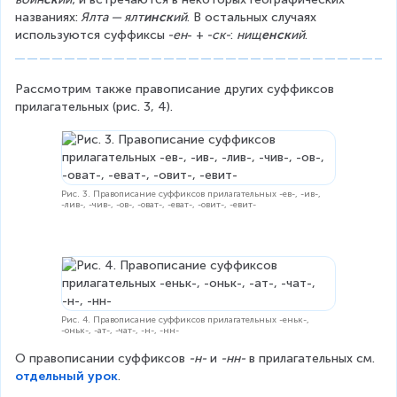
названиях:
 Ялта — ялт
инск
ий
. В остальных случаях 
используются суффиксы
 -ен
- +
 -ск-
: 
нищ
енск
ий
.
Рассмотрим также правописание других суффиксов 
прилагательных (рис. 3, 4).
Рис. 3. Правописание суффиксов прилагательных -ев-, -ив-,
-лив-, -чив-, -ов-, -оват-, -еват-, -овит-, -евит-
Рис. 4. Правописание суффиксов прилагательных -еньк-,
-оньк-, -ат-, -чат-, -н-, -нн-
О правописании суффиксов 
-н-
 и 
-нн-
 в прилагательных см. 
отдельный урок
.