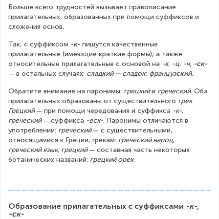
Больше всего трудностей вызывает правописание 
прилагательных, образованных при помощи суффиксов и 
сложения основ.
Так, с суффиксом 
-к-
 пишутся качественные 
прилагательные (имеющие краткие формы), а также 
относительные прилагательные с основой на 
-к
, 
-ц
, 
-ч
; 
-ск-
— в остальных случаях: 
слад
к
ий — сладок
; 
француз
ск
ий
.
Обратите внимание на паронимы: 
грецкий 
и 
греческий
. Оба 
прилагательных образованы от существительного 
грек
. 
Грецкий 
— при помощи чередования и суффикса 
-к-
, 
греческий 
— суффикса 
-еск-
. Паронимы отличаются в 
употреблении: 
греческий 
— с существительными, 
относящимися к Греции, грекам: 
греческий народ
, 
греческий язык
;
 грецкий 
— составная часть некоторых 
ботанических названий: 
грецкий орех
.
Образование прилагательных с суффиксами 
-к-
, 
-ск-