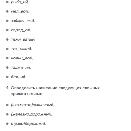
рыба_ий,
мел_вой,
забывч_вый,
город_ой,
темн_ватый,
тих_нький,
кольц_вой,
таджи_ий,
бли_ий.
Определить написание следующих сложных 
прилагательных:
(шахматно)шашечный,
(железно)дорожный,
(право)бережный,