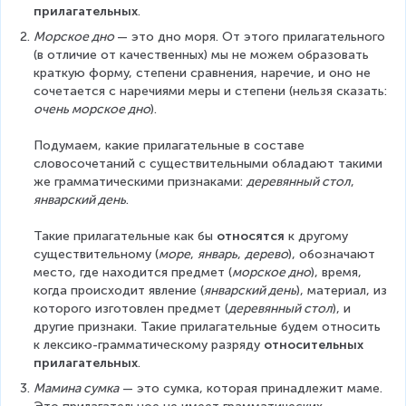
прилагательных
.
Морское дно 
— это дно моря. От этого прилагательного 
(в отличие от качественных) мы не можем образовать 
краткую форму, степени сравнения, наречие, и оно не 
сочетается с наречиями меры и степени (нельзя сказать: 
очень морское дно
).
Подумаем, какие прилагательные в составе 
словосочетаний с существительными обладают такими 
же грамматическими признаками: 
деревянный стол
, 
январский день
.
Такие прилагательные как бы 
относятся
 к другому 
существительному (
море
, 
январь
, 
дерево
), обозначают 
место, где находится предмет (
морское дно
), время, 
когда происходит явление (
январский день
), материал, из 
которого изготовлен предмет (
деревянный стол
), и 
другие признаки. Такие прилагательные будем относить 
к лексико-грамматическому разряду 
относительных 
прилагательных
.
Мамина сумка
 — это сумка, которая принадлежит маме. 