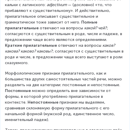
кальки с латинского: 
adjectivum 
— (дословно) «то, что 
прибавляют к существительному». И действительно, 
прилагательное описывает существительное и 
грамматически тоже зависит от него. 
Полные 
прилагательные
 отвечают на вопросы 
какой? чей?
; 
согласуются с существительным в роде, числе и падеже, в 
предложении чаще всего являются определениями. 
Краткие прилагательные
 отвечают на вопросы 
каков? 
какова? каково? каковы?
; согласуются с существительным в 
роде и числе, в предложении чаще всего выступают в роли 
сказуемого.
Морфологические признаки прилагательного, как и 
большинства других самостоятельных частей речи, можно 
разделить на две категории: постоянные и непостоянные. 
Постоянные 
можно определить вне зависимости от 
формы, в которой употреблено прилагательное в 
контексте. 
Непостоянные
 признаки мы выделяем, 
сравнивая склоняемую форму прилагательного с его 
начальной формой (мужской род, единственное число, 
именительный падеж).