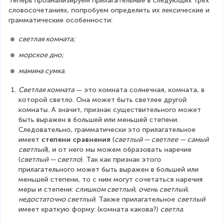
Теперь проанализируем прилагательные в следующих трёх 
словосочетаниях, попробуем определить их лексические и 
грамматические особенности:
светлая комната;
морское дно;
мамина сумка
.
Светлая комната
 — это комната солнечная, комната, в 
которой светло. Она может быть светлее другой 
комнаты. А значит, признак существительного может 
быть выражен в большей или меньшей степени. 
Следовательно, грамматически это прилагательное 
имеет 
степени сравнения
 (
светлый — светлее — самый 
светлый
), и от него мы можем образовать наречие 
(
светлый — светло
). Так как признак этого 
прилагательного может быть выражен в большей или 
меньшей степени, то с ним могут сочетаться наречия 
меры и степени: 
слишком светлый
,
 очень светлый
,
недостаточно светлый
. Также прилагательное 
светлый 
имеет краткую форму: (комната какова?) 
светла
.